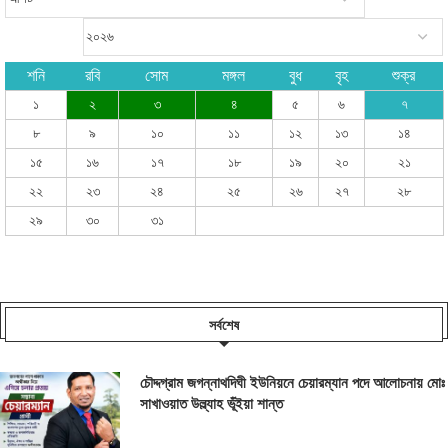
শনি
রবি
সোম
মঙ্গল
বুধ
বৃহ
শুক্র
১
২
৩
৪
৫
৬
৭
৮
৯
১০
১১
১২
১৩
১৪
১৫
১৬
১৭
১৮
১৯
২০
২১
২২
২৩
২৪
২৫
২৬
২৭
২৮
২৯
৩০
৩১
সর্বশেষ
চৌদ্দগ্রাম জগন্নাথদিঘী ইউনিয়নে চেয়ারম্যান পদে আলোচনায় মোঃ
সাখাওয়াত উল্ল্যাহ ভূঁইয়া শান্ত