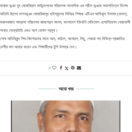
ফারুক ভূঞা যুব মেমোরিয়াল ফাউন্ডেশনের পরিচালক সাংবাদিক এম শরীফ ভূঞার সভাপতিত্বে বিশেষ
অতিথি ছিলেন দাগনভূঞা মোমারিজপুর হাইস্কুলের সিনিয়র শিক্ষক এটিএম আতিকুল ইসলাম (বাদল),
দারুননাজাত মাদ্রাসা পরিচালক জামশেদুল আলম, বাংলাদেশ ইউনানি মেডিকেল এসোসিয়েশন নোয়াখালী
শাখার সেক্রেটারি এমএ আল হেলাল প্রমুখ।
শেষে অতিথিবৃন্দ শিশু-কিশোরদের সাথে আম, কাঠাল, আনারস, লিচু, পেয়ারা সহ বিভিন্ন প্রজাতির
দেশীয় ফল আহার করেন এবং শিক্ষার্থীদের টুপি উপহার দেন।
0
আরো খবর