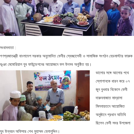
সংবাদদাতা :
গণপ্রজাতন্ত্রী বাংলাদেশ সরকার অনুমোদিত ফেনীর স্বেচ্ছাসেবী ও সামাজিক সংগঠন হেডমাস্টার ফারুক
ভূঞা মেমোরিয়াল যুব ফাউন্ডেশনের আয়োজনে ফল উৎসব অনুষ্ঠিত হয়।
ভালোর সঙ্গে আলোর পথে
স্লোগানকে ধারন করে ০৭
জুন বুধবার বিকেলে ফেনী
দারুননাজাত মাদ্রাসা
মিলনায়তনে আয়োজিত
অনুষ্ঠানে প্রধান অতিথি
ছিলেন ফেনী সদর উপজেলা
যুব উন্নয়ন অফিসার শেখ মুহাম্মদ হেলালুদ্দিন।