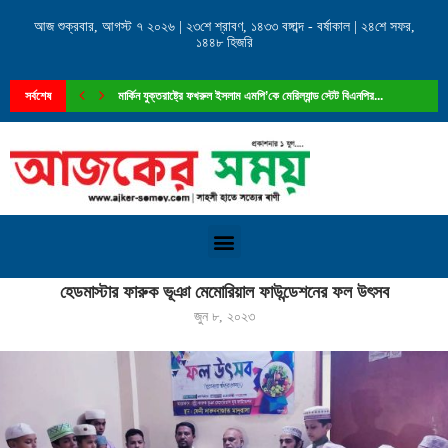
আজ শুক্রবার, আগস্ট ৭ ২০২৬ | ২৩শে শ্রাবণ, ১৪৩৩ বঙ্গাব্দ - বর্ষাকাল | ২৪শে সফর,
১৪৪৮ হিজরি
সর্বশেষ
মার্কিন যুক্তরাষ্ট্রে ফখরুল ইসলাম এমপি’কে মেরিল্যান্ড স্টেট বিএনপির...
Home
»
হেডমাস্টার ফারুক ভূঞা মেমোরিয়াল ফাউন্ডেশনের ফল উৎসব
হেডমাস্টার ফারুক ভূঞা মেমোরিয়াল ফাউন্ডেশনের ফল উৎসব
জুন ৮, ২০২৩