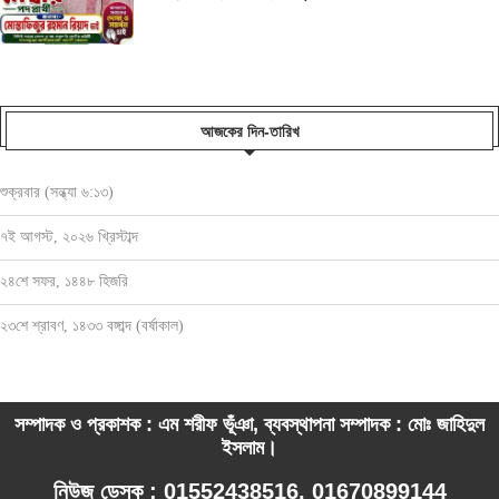
আজকের দিন-তারিখ
শুক্রবার (সন্ধ্যা ৬:১৩)
৭ই আগস্ট, ২০২৬ খ্রিস্টাব্দ
২৪শে সফর, ১৪৪৮ হিজরি
২৩শে শ্রাবণ, ১৪৩৩ বঙ্গাব্দ (বর্ষাকাল)
সম্পাদক ও প্রকাশক : এম শরীফ ভূঁঞা, ব্যবস্থাপনা সম্পাদক : মোঃ জাহিদুল
ইসলাম।
নিউজ ডেস্ক : 01552438516, 01670899144