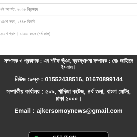
৭ই আগস্ট, ২০২৬ খ্রিস্টাব্দ
২৪শে সফর, ১৪৪৮ হিজরি
২৩শে শ্রাবণ, ১৪৩৩ বঙ্গাব্দ (বর্ষাকাল)
সম্পাদক ও প্রকাশক : এম শরীফ ভূঁঞা, ব্যবস্থাপনা সম্পাদক : মোঃ জাহিদুল
ইসলাম।
নিউজ ডেস্ক : 01552438516, 01670899144
সম্পাকীয় কার্যালয় : ৫০৯, খাদিজা কটেজ, ৪র্থ তলা, বাংলা মোটর,
ঢাকা ১০০০।
Email : ajkersomoynews@gmail.com