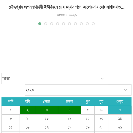
চৌদ্দগ্রাম জগন্নাথদিঘী ইউনিয়নে চেয়ারম্যান পদে আলোচনায় মোঃ সাখাওয়াত...
আগস্ট ৪, ২০২৬
শনি
রবি
সোম
মঙ্গল
বুধ
বৃহ
শুক্র
১
২
৩
৪
৫
৬
৭
৮
৯
১০
১১
১২
১৩
১৪
১৫
১৬
১৭
১৮
১৯
২০
২১