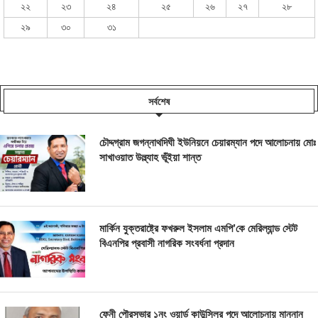
২২
২৩
২৪
২৫
২৬
২৭
২৮
২৯
৩০
৩১
সর্বশেষ
চৌদ্দগ্রাম জগন্নাথদিঘী ইউনিয়নে চেয়ারম্যান পদে আলোচনায় মোঃ
সাখাওয়াত উল্ল্যাহ ভূঁইয়া শান্ত
মার্কিন যুক্তরাষ্ট্রে ফখরুল ইসলাম এমপি’কে মেরিল্যান্ড স্টেট
বিএনপির প্রবাসী নাগরিক সংবর্ধনা প্রদান
ফেনী পৌরসভার ১নং ওয়ার্ড কাউন্সিলর পদে আলোচনায় মান্নান