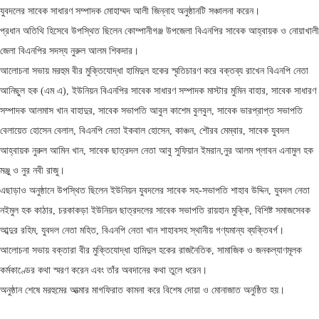
যুবদলের সাবেক সাধারণ সম্পাদক মোহাম্মদ আলী জিন্নাহ অনুষ্ঠানটি সঞ্চালনা করেন।
প্রধান অতিথি হিসেবে উপস্থিত ছিলেন কোম্পানীগঞ্জ উপজেলা বিএনপির সাবেক আহ্বায়ক ও নোয়াখালী
জেলা বিএনপির সদস্য নুরুল আলম শিকদার।
আলোচনা সভায় মরহুম বীর মুক্তিযোদ্ধা হামিদুল হকের স্মৃতিচারণ করে বক্তব্য রাখেন বিএনপি নেতা
আনিছুল হক (এম এ), ইউনিয়ন বিএনপির সাবেক সাধারণ সম্পাদক মাস্টার মুমিন বাহার, সাবেক সাধারণ
সম্পাদক আলমাস খান বাহাদুর, সাবেক সভাপতি আবুল কাশেম বুলবুল, সাবেক ভারপ্রাপ্ত সভাপতি
বেলায়েত হোসেন বেলাল, বিএনপি নেতা ইকবাল হোসেন, কাঞ্চন, শৌরব মেম্বার, সাবেক যুবদল
আহ্বায়ক নুরুল আমিন খান, সাবেক ছাত্রদল নেতা আবু সুফিয়ান ইমরান,নুর আলম প্লাবন এনামুল হক
মঞ্জু ও নুর নবী রাজু।
এছাড়াও অনুষ্ঠানে উপস্থিত ছিলেন ইউনিয়ন যুবদলের সাবেক সহ-সভাপতি শাহাব উদ্দিন, যুবদল নেতা
নইমুল হক কাঠার, চরকাকড়া ইউনিয়ন ছাত্রদলের সাবেক সভাপতি রায়হান মুক্কি, বিশিষ্ট সমাজসেবক
আব্দুর রহিম, যুবদল নেতা মহিত, বিএনপি নেতা খান শাহাবসহ স্থানীয় গণ্যমান্য ব্যক্তিবর্গ।
আলোচনা সভায় বক্তারা বীর মুক্তিযোদ্ধা হামিদুল হকের রাজনৈতিক, সামাজিক ও জনকল্যাণমূলক
কর্মকাণ্ডের কথা স্মরণ করেন এবং তাঁর অবদানের কথা তুলে ধরেন।
অনুষ্ঠান শেষে মরহুমের আত্মার মাগফিরাত কামনা করে বিশেষ দোয়া ও মোনাজাত অনুষ্ঠিত হয়।