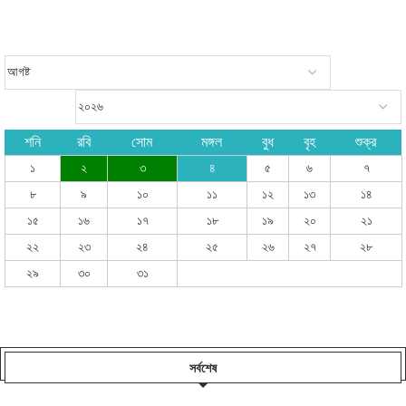
শনি
রবি
সোম
মঙ্গল
বুধ
বৃহ
শুক্র
১
২
৩
৪
৫
৬
৭
৮
৯
১০
১১
১২
১৩
১৪
১৫
১৬
১৭
১৮
১৯
২০
২১
২২
২৩
২৪
২৫
২৬
২৭
২৮
২৯
৩০
৩১
সর্বশেষ