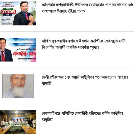
চৌদ্দগ্রাম জগন্নাথদিঘী ইউনিয়নে চেয়ারম্যান পদে আলোচনায় মোঃ
সাখাওয়াত উল্ল্যাহ ভূঁইয়া শান্ত
মার্কিন যুক্তরাষ্ট্রে ফখরুল ইসলাম এমপি’কে মেরিল্যান্ড স্টেট
বিএনপির প্রবাসী নাগরিক সংবর্ধনা প্রদান
ফেনী পৌরসভার ১নং ওয়ার্ড কাউন্সিলর পদে আলোচনায় মান্নান
হাজারী
কোম্পানীগঞ্জে সম্মিলিত পেশাজীবী পরিষদের বার্ষিক কাউন্সিল
অনুষ্ঠিত