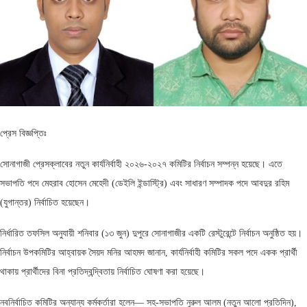
প্রেস বিজ্ঞপ্তিঃ
সোনাগাজী প্রেসক্লাবের নতুন কার্যনির্বাহী ২০২৬-২০২৭ কমিটির নির্বাচন সম্পন্ন হয়েছে। এতে
সভাপতি পদে মেহরাব হোসেন মেহেদী (ডেইলি ইন্ডাস্ট্রি) এবং সাধারণ সম্পাদক পদে আবদুর রহিম
(যুগান্তর) নির্বাচিত হয়েছেন।
নির্ধারিত তফসিল অনুযায়ী শনিবার (১৩ জুন) দুপুরে সোনাগাজীর একটি রেস্টুরেন্টে নির্বাচন অনুষ্ঠিত হয়।
নির্বাচন উপকমিটির আহ্বায়ক সৈয়দ মনির আহমদ জানান, কার্যনির্বাহী কমিটির সকল পদে একক প্রার্থী
থাকায় প্রার্থীদের বিনা প্রতিদ্বন্দ্বিতায় নির্বাচিত ঘোষণা করা হয়েছে।
নবনির্বাচিত কমিটির অন্যান্য কর্মকর্তারা হলেন— সহ-সভাপতি নুরুল আলম (নতুন আলো প্রতিদিন),