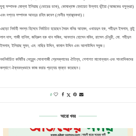
যুগ্ম সম্পাদক মোল্লা ইলিয়াছ (ভোরের ডাক), কোষাধ্যক্ষ হেদায়েত উল্লাহ ভূঁইয়া (আজকের বসুন্ধরা)
এবং দপ্তর সম্পাদক আবদুর রহিম রুবেল (ফেনীর স্বাস্থ্যকথা)।
এছাড়া নির্বাহী সদস্য হিসেবে নির্বাচিত হয়েছেন সৈয়দ মনির আহমদ, ওবায়দুল হক, শহীদুল ইসলাম, নান্টু
লাল দাস, গাজী হানিফ, জহিরুল হক খান সজিব, আফতাব হোসেন মমিন, রাসেল চৌধুরী, মো. শহীদুল
ইসলাম, ইলিয়াছ সুমন, এম. নাছির উদ্দিন, কামাল উদ্দিন এবং আলাউদ্দিন সবুজ।
নবনির্বাচিত কমিটির নেতৃবৃন্দ সোনাগাজী প্রেসক্লাবের ঐতিহ্য, পেশাগত মানোন্নয়ন এবং সাংবাদিকদের
কল্যাণে ঐক্যবদ্ধভাবে কাজ করার প্রত্যয় ব্যক্ত করেছেন।
0
আরো খবর