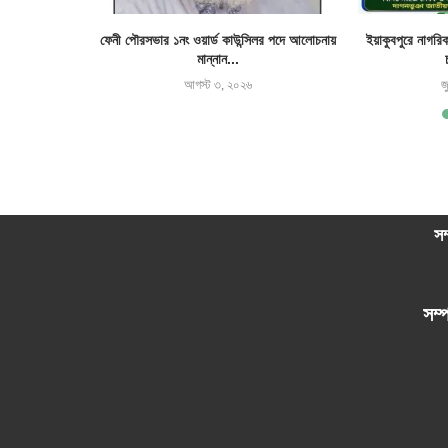
র জমি দখল ও ঘর
ফেনী পৌরসভার ১নং ওয়ার্ড কাউন্সিলর পদে আলোচনায়
ইয়াকুবপুরে নাগরি
মান্নান...
আগস্ট ৩, ২০২৬
জ
সম
সম্