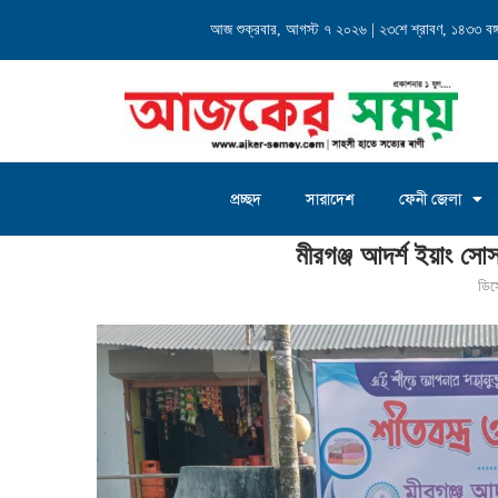
্যালয় এর...
আজ শুক্রবার, আগস্ট ৭ ২০২৬ | ২৩শে শ্রাবণ, ১৪৩৩ বঙ্গা
চৌদ্দগ্রাম জগন্নাথদিঘী ইউনিয়
প্রচ্ছদ
সারাদেশ
ফেনী জেলা
Home
»
মীরগঞ্জ আদর্শ ইয়াং সোসাইটির উদ্যোগে শীতবস্ত্র বিতরণ
মীরগঞ্জ আদর্শ ইয়াং সো
ডিস