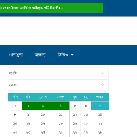
ষ্ট্রে ফখরুল ইসলাম এমপি’কে মেরিল্যান্ড স্টেট বিএনপির...
খেলাধুলা
অন্যান্য
ভিডিও
শনি
রবি
সোম
মঙ্গল
বুধ
বৃহ
শুক্র
১
২
৩
৪
৫
৬
৭
৮
৯
১০
১১
১২
১৩
১৪
১৫
১৬
১৭
১৮
১৯
২০
২১
২২
২৩
২৪
২৫
২৬
২৭
২৮