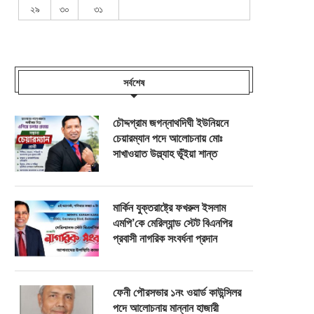
২৯
৩০
৩১
সর্বশেষ
চৌদ্দগ্রাম জগন্নাথদিঘী ইউনিয়নে
চেয়ারম্যান পদে আলোচনায় মোঃ
সাখাওয়াত উল্ল্যাহ ভূঁইয়া শান্ত
মার্কিন যুক্তরাষ্ট্রে ফখরুল ইসলাম
এমপি’কে মেরিল্যান্ড স্টেট বিএনপির
প্রবাসী নাগরিক সংবর্ধনা প্রদান
ফেনী পৌরসভার ১নং ওয়ার্ড কাউন্সিলর
পদে আলোচনায় মান্নান হাজারী