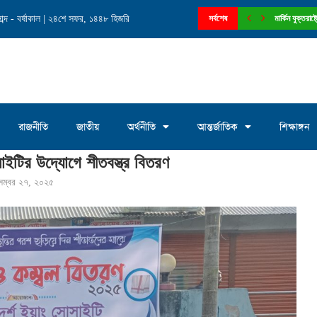
ব্দ - বর্ষাকাল | ২৪শে সফর, ১৪৪৮ হিজরি
নে চেয়ারম্যান পদে আলোচনায় মোঃ সাখাওয়াত...
সর্বশেষ
মার্কিন যুক্তরা
রাজনীতি
জাতীয়
অর্থনীতি
আন্তর্জাতিক
শিক্ষাঙ্গন
সাইটির উদ্যোগে শীতবস্ত্র বিতরণ
েম্বর ২৭, ২০২৫