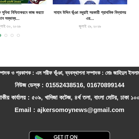
ক সুবিধা নিশ্চিতকরনে কাজ করতে
সাহাব উদ্দিন ভূঁঞা মধুয়াই সরকারী প্রাথমিক বিদ্যালয়
চান সম্ভাব্য...
এর...
ুলাই ৩০, ২০২৬
জুলাই ২৯, ২০২৬
্পাদক ও প্রকাশক : এম শরীফ ভূঁঞা, ব্যবস্থাপনা সম্পাদক : মোঃ জাহিদুল ইসল
নিউজ ডেস্ক : 01552438516, 01670899144
পাকীয় কার্যালয় : ৫০৯, খাদিজা কটেজ, ৪র্থ তলা, বাংলা মোটর, ঢাকা ১
Email : ajkersomoynews@gmail.com