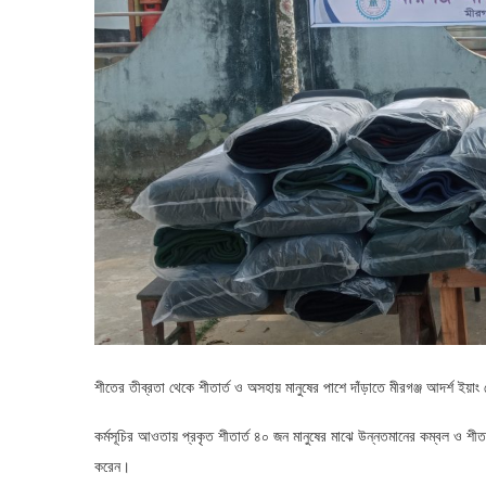
শীতের তীব্রতা থেকে শীতার্ত ও অসহায় মানুষের পাশে দাঁড়াতে মীরগঞ্জ আদর্শ ইয়াং 
কর্মসূচির আওতায় প্রকৃত শীতার্ত ৪০ জন মানুষের মাঝে উন্নতমানের কম্বল ও শীতব
করেন।