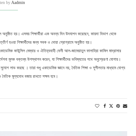
tten by
Aadmin
 অনুষ্ঠিত হয়। এসময় শিক্ষার্থীরা এক অনন্য দিন উদযাপন করেছেন, কায়দা বিভাগ থেকে
র্ণ হওয়া শিক্ষার্থীদের জন্য সবক ও দোয়া প্রোগ্রামে অনুষ্ঠিত হয়।
একাডেমিক কাউন্সিল মেম্বার ও ঐতিহ্যবাহী ফেনী আল-জামেয়াতুল ফালাহিয়া কামিল মাদ্রাসার
্দেশনা মূলক বক্তব্য উপস্থাপন করেন, যা শিক্ষার্থীদের ভবিষ্যতের পথে অনুপ্রেরণা যোগায়।
য সুযোগ লাভ করছে । তারা শুধু একাডেমিক জ্ঞানে নয়, নৈতিক শিক্ষা ও সুশীলতার মাধ্যমে যোগ্য
 ও নৈতিক মূল্যবোধ বজায় রাখতে সক্ষম হবে।