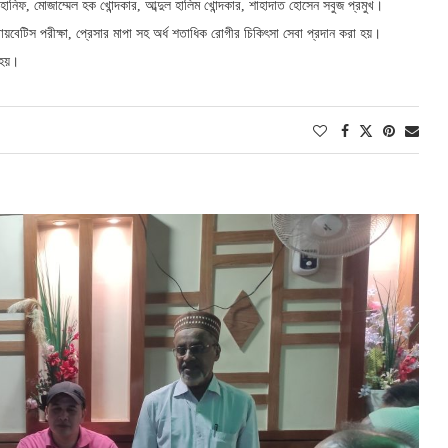
হানিফ, মোজাম্মেল হক খোন্দকার, আব্দুল হালিম খোন্দকার, শাহাদাত হোসেন সবুজ প্রমুখ।
ায়বেটিস পরীক্ষা, প্রেসার মাপা সহ অর্ধ শতাধিক রোগীর চিকিৎসা সেবা প্রদান করা হয়।
হয়।