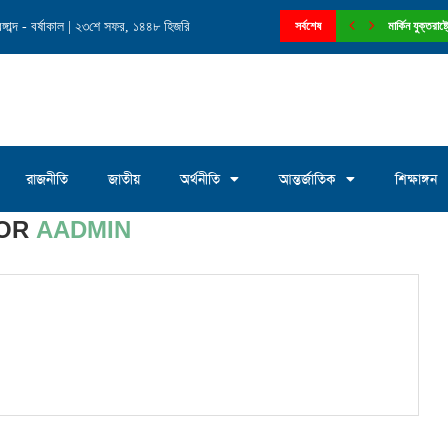
াব্দ - বর্ষাকাল | ২৩শে সফর, ১৪৪৮ হিজরি
লাম এমপি’কে মেরিল্যান্ড স্টেট বিএনপির...
সর্বশেষ
ফেনী পৌরসভার ১
রাজনীতি
জাতীয়
অর্থনীতি
আন্তর্জাতিক
শিক্ষাঙ্গন
OR
AADMIN