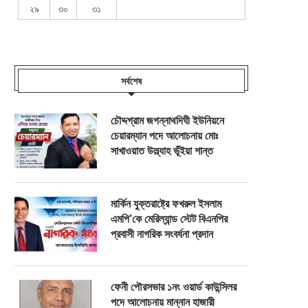
২৯
৩০
৩১
সর্বশেষ
চৌদ্দগ্রাম জগন্নাথদিঘী ইউনিয়নে
চেয়ারম্যান পদে আলোচনায় মোঃ
সাখাওয়াত উল্ল্যাহ ভূঁইয়া শান্ত
মার্কিন যুক্তরাষ্ট্রে ফখরুল ইসলাম
এমপি’কে মেরিল্যান্ড স্টেট বিএনপির
প্রবাসী নাগরিক সংবর্ধনা প্রদান
ফেনী পৌরসভার ১নং ওয়ার্ড কাউন্সিলর
পদে আলোচনায় মান্নান হাজারী