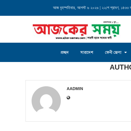
 পদে আলোচনায় মোঃ সাখাওয়াত...
আজ বৃহস্পতিবার, আগস্ট ৬ ২০২৬ | ২২শে শ্রাবণ, ১৪৩৩ বঙ্গ
মার্কিন যুক্তরাষ্ট্রে ফখরুল ইস
প্রচ্ছদ
সারাদেশ
ফেনী জেলা
Home
»
Archives for aadmin
AUTH
AADMIN