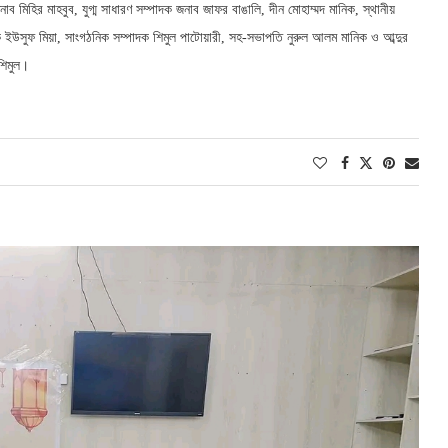
াব মিহির মাহবুব, যুগ্ম সাধারণ সম্পাদক জনাব জাফর বাঙালি, দীন মোহাম্মদ মানিক, স্থানীয়
ক ইউসুফ মিয়া, সাংগঠনিক সম্পাদক শিমুল পাটোয়ারী, সহ-সভাপতি নুরুল আলম মানিক ও আব্দুর
শিমুল।