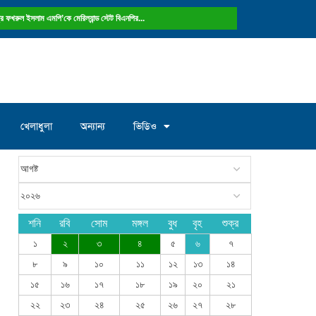
নং ওয়ার্ড কাউন্সিলর পদে আলোচনায় মান্নান...
খেলাধুলা
অন্যান্য
ভিডিও
শনি
রবি
সোম
মঙ্গল
বুধ
বৃহ
শুক্র
১
২
৩
৪
৫
৬
৭
৮
৯
১০
১১
১২
১৩
১৪
১৫
১৬
১৭
১৮
১৯
২০
২১
২২
২৩
২৪
২৫
২৬
২৭
২৮