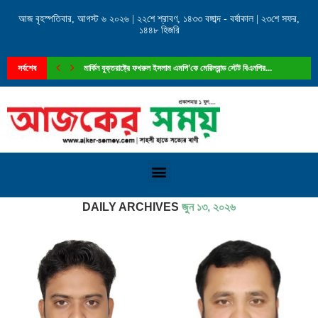
আজ বৃহস্পতিবার, আগস্ট ৬ ২০২৬ | ২২শে শ্রাবণ, ১৪৩৩ বঙ্গাব্দ - বর্ষাকাল | ২৩শে সফর,
১৪৪৮ হিজরি
সর্বশেষ
মার্কিন যুক্তরাষ্ট্রে ফখরুল ইসলাম এমপি’কে মেরিল্যান্ড স্টেট বিএনপির...
Home
»
Archives for জুন ১৩, ২০২৬
DAILY ARCHIVES
জুন ১৩, ২০২৬