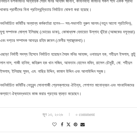
নির্বাচন উপকমিটির আহ্বায়ক সৈয়দ মনির আহমদ জানান, কার্যনির্বাহী কমিটির সকল পদে একক প্রার্থী
থাকায় প্রার্থীদের বিনা প্রতিদ্বন্দ্বিতায় নির্বাচিত ঘোষণা করা হয়েছে।
নবনির্বাচিত কমিটির অন্যান্য কর্মকর্তারা হলেন— সহ-সভাপতি নুরুল আলম (নতুন আলো প্রতিদিন),
যুগ্ম সম্পাদক মোল্লা ইলিয়াছ (ভোরের ডাক), কোষাধ্যক্ষ হেদায়েত উল্লাহ ভূঁইয়া (আজকের বসুন্ধরা)
এবং দপ্তর সম্পাদক আবদুর রহিম রুবেল (ফেনীর স্বাস্থ্যকথা)।
এছাড়া নির্বাহী সদস্য হিসেবে নির্বাচিত হয়েছেন সৈয়দ মনির আহমদ, ওবায়দুল হক, শহীদুল ইসলাম, নান্টু
লাল দাস, গাজী হানিফ, জহিরুল হক খান সজিব, আফতাব হোসেন মমিন, রাসেল চৌধুরী, মো. শহীদুল
ইসলাম, ইলিয়াছ সুমন, এম. নাছির উদ্দিন, কামাল উদ্দিন এবং আলাউদ্দিন সবুজ।
নবনির্বাচিত কমিটির নেতৃবৃন্দ সোনাগাজী প্রেসক্লাবের ঐতিহ্য, পেশাগত মানোন্নয়ন এবং সাংবাদিকদের
কল্যাণে ঐক্যবদ্ধভাবে কাজ করার প্রত্যয় ব্যক্ত করেছেন।
জুন ১৩, ২০২৬
০ comment