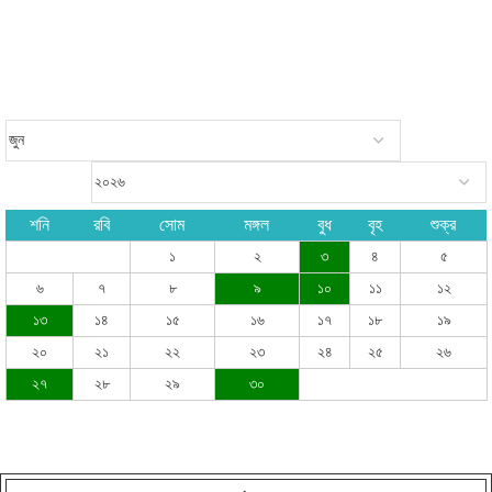
শনি
রবি
সোম
মঙ্গল
বুধ
বৃহ
শুক্র
১
২
৩
৪
৫
৬
৭
৮
৯
১০
১১
১২
১৩
১৪
১৫
১৬
১৭
১৮
১৯
২০
২১
২২
২৩
২৪
২৫
২৬
২৭
২৮
২৯
৩০