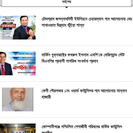
সর্বশেষ
চৌদ্দগ্রাম জগন্নাথদিঘী ইউনিয়নে চেয়ারম্যান পদে আলোচনায় মোঃ
সাখাওয়াত উল্ল্যাহ ভূঁইয়া শান্ত
মার্কিন যুক্তরাষ্ট্রে ফখরুল ইসলাম এমপি’কে মেরিল্যান্ড স্টেট
বিএনপির প্রবাসী নাগরিক সংবর্ধনা প্রদান
ফেনী পৌরসভার ১নং ওয়ার্ড কাউন্সিলর পদে আলোচনায় মান্নান
হাজারী
কোম্পানীগঞ্জে সম্মিলিত পেশাজীবী পরিষদের বার্ষিক কাউন্সিল
অনুষ্ঠিত