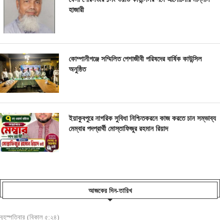
হাজারী
কোম্পানীগঞ্জে সম্মিলিত পেশাজীবী পরিষদের বার্ষিক কাউন্সিল
অনুষ্ঠিত
ইয়াকুবপুরে নাগরিক সুবিধা নিশ্চিতকরনে কাজ করতে চান সম্ভাব্য
মেম্বার পদপ্রার্থী মোস্তাফিজুর রহমান রিয়াদ
আজকের দিন-তারিখ
বৃহস্পতিবার (বিকাল ৫:২৪)