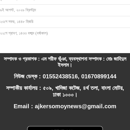
৬ই আগস্ট, ২০২৬ খ্রিস্টাব্দ
২৩শে সফর, ১৪৪৮ হিজরি
২২শে শ্রাবণ, ১৪৩৩ বঙ্গাব্দ (বর্ষাকাল)
সম্পাদক ও প্রকাশক : এম শরীফ ভূঁঞা, ব্যবস্থাপনা সম্পাদক : মোঃ জাহিদুল
ইসলাম।
নিউজ ডেস্ক : 01552438516, 01670899144
সম্পাকীয় কার্যালয় : ৫০৯, খাদিজা কটেজ, ৪র্থ তলা, বাংলা মোটর,
ঢাকা ১০০০।
Email : ajkersomoynews@gmail.com