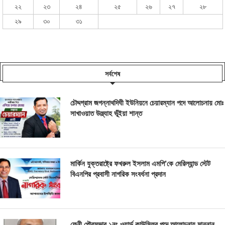
২২
২৩
২৪
২৫
২৬
২৭
২৮
২৯
৩০
৩১
সর্বশেষ
চৌদ্দগ্রাম জগন্নাথদিঘী ইউনিয়নে চেয়ারম্যান পদে আলোচনায় মোঃ
সাখাওয়াত উল্ল্যাহ ভূঁইয়া শান্ত
মার্কিন যুক্তরাষ্ট্রে ফখরুল ইসলাম এমপি’কে মেরিল্যান্ড স্টেট
বিএনপির প্রবাসী নাগরিক সংবর্ধনা প্রদান
ফেনী পৌরসভার ১নং ওয়ার্ড কাউন্সিলর পদে আলোচনায় মান্নান