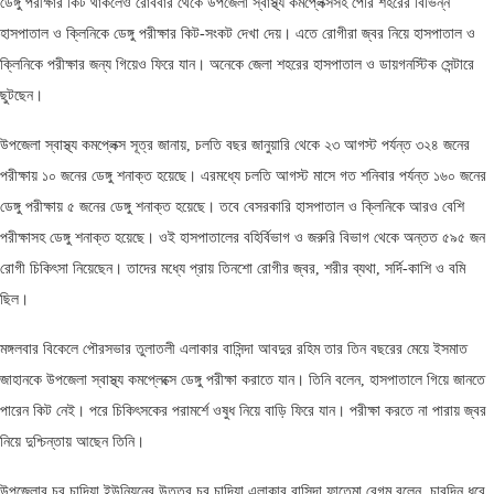
ডেঙ্গু পরীক্ষার কিট থাকলেও রোববার থেকে উপজেলা স্বাস্থ্য কমপ্লেক্সসহ পৌর শহরের বিভিন্ন
হাসপাতাল ও ক্লিনিকে ডেঙ্গু পরীক্ষার কিট-সংকট দেখা দেয়। এতে রোগীরা জ্বর নিয়ে হাসপাতাল ও
ক্লিনিকে পরীক্ষার জন্য গিয়েও ফিরে যান। অনেকে জেলা শহরের হাসপাতাল ও ডায়গনস্টিক সেন্টারে
ছুটছেন।
উপজেলা স্বাস্থ্য কমপ্লেক্স সূত্র জানায়, চলতি বছর জানুয়ারি থেকে ২৩ আগস্ট পর্যন্ত ৩২৪ জনের
পরীক্ষায় ১০ জনের ডেঙ্গু শনাক্ত হয়েছে। এরমধ্যে চলতি আগস্ট মাসে গত শনিবার পর্যন্ত ১৬০ জনের
ডেঙ্গু পরীক্ষায় ৫ জনের ডেঙ্গু শনাক্ত হয়েছে। তবে বেসরকারি হাসপাতাল ও ক্লিনিকে আরও বেশি
পরীক্ষাসহ ডেঙ্গু শনাক্ত হয়েছে। ওই হাসপাতালের বহির্বিভাগ ও জরুরি বিভাগ থেকে অন্তত ৫৯৫ জন
রোগী চিকিৎসা নিয়েছেন। তাদের মধ্যে প্রায় তিনশো রোগীর জ্বর, শরীর ব্যথা, সর্দি-কাশি ও বমি
ছিল।
মঙ্গলবার বিকেলে পৌরসভার তুলাতলী এলাকার বাসিন্দা আবদুর রহিম তার তিন বছরের মেয়ে ইসমাত
জাহানকে উপজেলা স্বাস্থ্য কমপ্লেক্সে ডেঙ্গু পরীক্ষা করাতে যান। তিনি বলেন, হাসপাতালে গিয়ে জানতে
পারেন কিট নেই। পরে চিকিৎসকের পরামর্শে ওষুধ নিয়ে বাড়ি ফিরে যান। পরীক্ষা করতে না পারায় জ্বর
নিয়ে দুশ্চিন্তায় আছেন তিনি।
উপজেলার চর চান্দিয়া ইউনিয়নের উত্তর চর চান্দিয়া এলাকার বাসিন্দা ফাতেমা বেগম বলেন, চারদিন ধরে