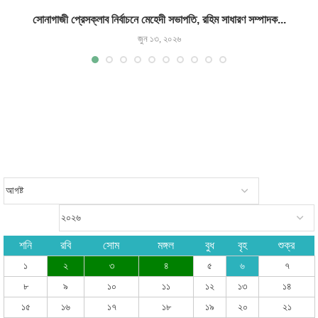
সোনাগাজী প্রেসক্লাব নির্বাচনে মেহেদী সভাপতি, রহিম সাধারণ সম্পাদক...
জুন ১৩, ২০২৬
শনি
রবি
সোম
মঙ্গল
বুধ
বৃহ
শুক্র
১
২
৩
৪
৫
৬
৭
৮
৯
১০
১১
১২
১৩
১৪
১৫
১৬
১৭
১৮
১৯
২০
২১