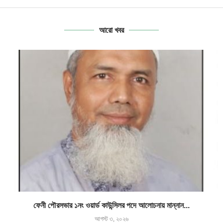
আরো খবর
ফেনী পৌরসভার ১নং ওয়ার্ড কাউন্সিলর পদে আলোচনায় মান্নান...
আগস্ট ৩, ২০২৬