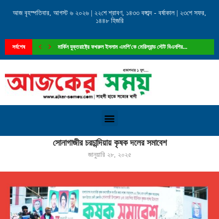
আজ বৃহস্পতিবার, আগস্ট ৬ ২০২৬ | ২২শে শ্রাবণ, ১৪৩৩ বঙ্গাব্দ - বর্ষাকাল | ২৩শে সফর,
১৪৪৮ হিজরি
সর্বশেষ
মার্কিন যুক্তরাষ্ট্রে ফখরুল ইসলাম এমপি’কে মেরিল্যান্ড স্টেট বিএনপির...
Home
»
সোনাগাজীর চরচান্দিয়ায় কৃষক দলের সমাবেশ
সোনাগাজীর চরচান্দিয়ায় কৃষক দলের সমাবেশ
জানুয়ারি ২৮, ২০২৫