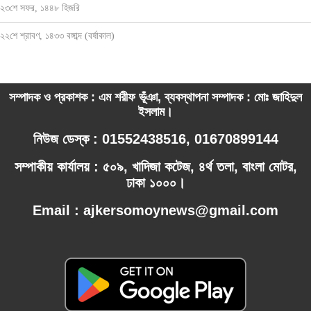
২৩শে সফর, ১৪৪৮ হিজরি
২২শে শ্রাবণ, ১৪৩৩ বঙ্গাব্দ (বর্ষাকাল)
সম্পাদক ও প্রকাশক : এম শরীফ ভূঁঞা, ব্যবস্থাপনা সম্পাদক : মোঃ জাহিদুল
ইসলাম।
নিউজ ডেস্ক : 01552438516, 01670899144
সম্পাকীয় কার্যালয় : ৫০৯, খাদিজা কটেজ, ৪র্থ তলা, বাংলা মোটর,
ঢাকা ১০০০।
Email : ajkersomoynews@gmail.com