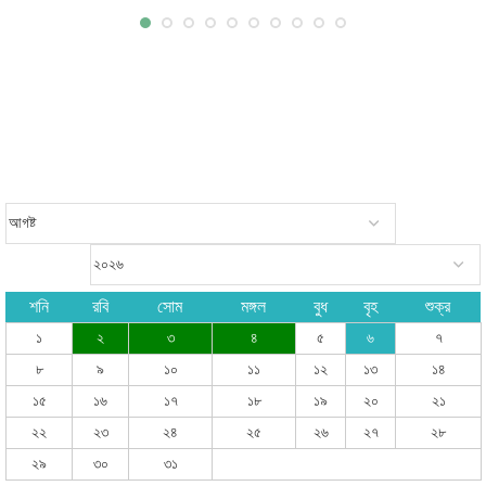
শনি
রবি
সোম
মঙ্গল
বুধ
বৃহ
শুক্র
১
২
৩
৪
৫
৬
৭
৮
৯
১০
১১
১২
১৩
১৪
১৫
১৬
১৭
১৮
১৯
২০
২১
২২
২৩
২৪
২৫
২৬
২৭
২৮
২৯
৩০
৩১