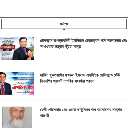
সর্বশেষ
চৌদ্দগ্রাম জগন্নাথদিঘী ইউনিয়নে চেয়ারম্যান পদে আলোচনায় মোঃ
সাখাওয়াত উল্ল্যাহ ভূঁইয়া শান্ত
মার্কিন যুক্তরাষ্ট্রে ফখরুল ইসলাম এমপি’কে মেরিল্যান্ড স্টেট
বিএনপির প্রবাসী নাগরিক সংবর্ধনা প্রদান
ফেনী পৌরসভার ১নং ওয়ার্ড কাউন্সিলর পদে আলোচনায় মান্নান
হাজারী