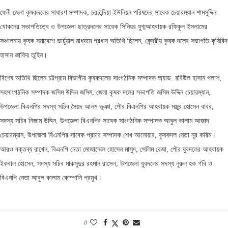
ফেনী জেলা কৃষকদলের সাধারণ সম্পাদক, চরচান্দিয়া ইউনিয়ন পরিষদের সাবেক চেয়ারম্যান শামসুদ্দিন
খোকনের সভাপতিত্বে ও উপজেলা ছাত্রদলের সাবেক সিনিয়র যুগ্মআহবায়ক রফিকুল ইসলামের
সঞ্চালনায় কৃষক সমাবেশে ভার্চুয়াল মাধ্যমে প্রধান অতিথি ছিলেন, কেন্দ্রীয় কৃষক দলের সভাপতি কৃষিবিদ
হাসান জাফির তুহিন।
বিশেষ অতিথি ছিলেন চট্টগ্রাম বিভাগীয় কৃষকদলের সাংগঠনিক সম্পাদক অ্যাড. রবিউল হাসান পলাশ,
সহসাংগঠনিক সম্পাদক জসিম উদ্দিন জসিম, জেলা কৃষক দলের সভাপতি জসিম উদ্দিন চেয়ারম্যান,
উপজেলা বিএনপির সদস্য সচিব সৈয়দ আলম ভূঞা, পৌর বিএনপির আহবায়ক মঞ্জুর হোসেন বাবর,
সদস্য সচিব নিজাম উদ্দিন, উপজেলা বিএনপির সাবেক সাংগঠনিক সম্পাদক আবুল কালাম আজাদ
চেয়ারম্যান, উপজেলা বিএনপির সাবেক প্রচার সম্পাদক শেখ আনোয়ার, কৃষকদল নেতা নূর করিম।
আরও বক্তব্য রাখেন, বিএনপি নেতা মোজাম্মেল হোসেন মাসুদ, সেলিম রেজা, পৌর যুবদলের আহবায়ক
ইকবাল হোসেন, সদস্য সচিব মাকসুদুর রহমান রাসেল, উপজেলা যুবদলের সদস্য নুরুল হক গবি ও
বিএনপি নেতা আবুল কালাম কোম্পানি প্রমুখ।
0