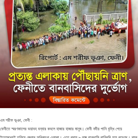
এম শরীফ ভূঞা, ফেনী :
ফেনীতে স্মরণকালের ভয়াবহ বন্যার কবলে হাজার হাজার মানুষ। ফেনী নদীর পানি বৃদ্ধি পেয়ে
ইতোমধ্যেই তলিয়ে জেলার অধিকাংশ এলাকা। এতে প্রায় ৮ লক্ষ বানভাসি পানিবন্দি হয়ে পড়েছে। শহর