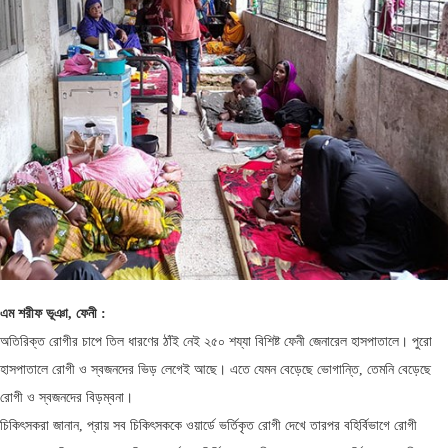
এম শরীফ ভূঞা, ফেনী :
অতিরিক্ত রোগীর চাপে তিল ধারণের ঠাঁই নেই ২৫০ শয্যা বিশিষ্ট ফেনী জেনারেল হাসপাতালে। পুরো
হাসপাতালে রোগী ও স্বজনদের ভিড় লেগেই আছে। এতে যেমন বেড়েছে ভোগান্তি, তেমনি বেড়েছে
রোগী ও স্বজনদের বিড়ম্বনা।
চিকিৎসকরা জানান, প্রায় সব চিকিৎসককে ওয়ার্ডে ভর্তিকৃত রোগী দেখে তারপর বহির্বিভাগে রোগী