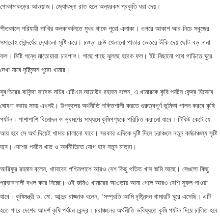
পোকামাকড়ের আওয়াজ। জ্যোৎস্না রাত হলে অন্যরকম প্রকৃতি ধরা দেয়।
শীতকালে পরিযায়ী পাখির কলকাকলিতে মুখর থাকে পুরো এলাকা। ওপরে আকাশ আর নিচে সবুজের
সমারোহ সৌন্দর্যের দ্যোতনা সৃষ্টি করে। চওড়া ঢেউ খেলানো পাতার ভেতরে উঁকি দেয় ছোট-বড় নানা
ফল। মিষ্টি গন্ধে মাতোয়ারা চারপাশ। গাছে গাছে ঝুলছে হরেক ফল। ইট বিছানো পথে গাড়িতে ঘুরে
দেখা যাবে দৃষ্টিনন্দন পুরো খামার।
সুবর্ণচরের বাসিন্দা সাবেক সচিব এটিএম আতাউর রহমান বলেন, এ খামারকে কৃষি পর্যটন কেন্দ্র হিসেবে
ঘোষণা করার সময় এখনই। উপকূলের অর্থনীতি শক্তিশালী করতে গুরুত্বপূর্ণ ভূমিকা পালন করবে কৃষি
পর্যটন। পাশাপাশি বিনোদন ও ভ্রমণের মাধ্যমে কৃষিপণ্যকে পরিচিত করানো যাবে। টিকিট কেটে যে
আয় হবে সে অর্থ দিয়েই খামার চালানো যাবে। সরকার এদিকে দৃষ্টি দিলে চরাঞ্চলে নতুন কর্মচাঞ্চল্য সৃষ্টি
হবে। দেশের পর্যটন খাত ও অর্থনীতিতে যোগ হবে নতুন মাত্রা।
আরিফুর রহমান বলেন, খামারের পশ্চিমপাশে আরও বেশ কিছু পতিত খাস জমি আছে। সেগুলো কিছু
প্রভাবশালী দখল করে নিচ্ছে। ওই জমিও খামারের আওতায় আনা গেলে আরও বেশি সুফল পাওয়া
যাবে। কৃষিমন্ত্রী ড. মো. আব্দুর রাজ্জাক বলেন, ‘সম্প্রতি আমি দৃষ্টিনন্দন খামারটি ঘুরে এসেছি। এটি
হতে পারে দেশের আদর্শ কৃষি পর্যটন কেন্দ্র। চরাঞ্চলের অর্থনীতি ভবিষ্যতে কৃষি পর্যটন দিয়ে চালিত হবে