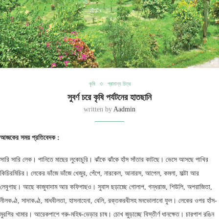
কৃষি
প্রামান্য চিত্র
সুবর্ণ চরে কৃষি পর্যটনের হাতছানি
written by
Aadmin
আজকের সময় প্রতিবেদক :
সারি সারি লেক। পানিতে মাছের লুকোচুরি। ঝাঁকে ঝাঁকে হাঁস সাঁতার কাটছে। ভেসে আসছে পাখির
কিচিরমিচির। লেকের ভাঁজে ভাঁজে খেজুর, পেঁপে, নারকেল, আনারস, আপেল, কমলা, মাল্টা আর
লেবুগাছ। আছে কাজুবাদাম আর কফিগাছও। সুবাস ছড়াচ্ছে গোলাপ, গন্ধরাজ, শিউলি, অপরাজিতা,
নীলকণ্ঠ, সাদাকণ্ঠ, মাধবীলতা, হাসনাহেনা, বেলি, রক্তকরবীসহ মনভোলানো ফুল। লেকের ওপর হাঁস-
মুরগির খামার। আরেকপাশে গরু-মহিষ-ভেড়ার চাষ। চোখ জুড়াচ্ছে বিস্তীর্ণ ধানক্ষেত। চারপাশ রঙিন