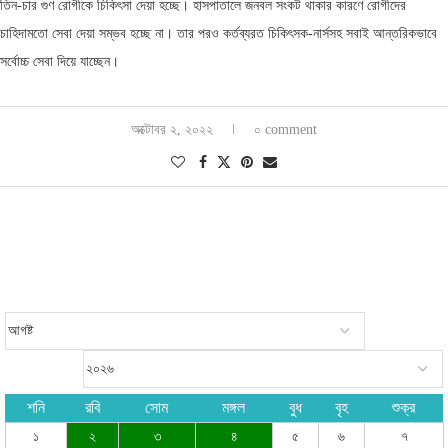
তিন-চার গুণ রোগীকে চিকিৎসা দেয়া হচ্ছে। হাসপাতালে জনবল সংকট থাকার কারণে রোগীদের
চাহিদামতো সেবা দেয়া সম্ভব হচ্ছে না। তার পরও কর্তব্যরত চিকিৎসক-নার্সসহ সবাই আন্তরিকভাবে
সর্বোচ্চ সেবা দিয়ে যাচ্ছেন।
অক্টোবর ২, ২০২২
০ comment
শনি
রবি
সোম
মঙ্গল
বুধ
বৃহ
শুক্র
১
২
৩
৪
৫
৬
৭