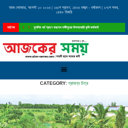
আজ সোমবার, আগস্ট ১০ ২০২৬ | ২৬শে শ্রাবণ, ১৪৩৩ বঙ্গাব্দ - বর্ষাকাল | ২৭শে সফর,
১৪৪৮ হিজরি
মুসলিম ধর্ম গ্রহণ করলেন লক্ষীপুরের উপসহকারি কৃষি কর্মকর্তা
সর্বশেষ
কোম্পানীগঞ্জের রামপুরে ‘আইডিয়াল মেডিকেল সেন্টার’-এর শুভ উদ্বোধন
Home
»
ভিডিও
»
প্রামান্য চিত্র
CATEGORY:
প্রামান্য চিত্র