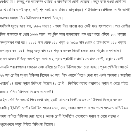
দেখতে হয়। কিন্তু গত কয়েকদিন ওয়ার্ডে ও বহির্বিভাগে রোগী বেড়েছে। নতুন ভর্তি হওয়া রোগীদের
মাঝে বেশির ভাগই জ্বর, সর্দি, শ্বাসকষ্ট ও ডায়রিয়ায় আক্রান্ত। বহির্বিভাগের রোগীদের বেশির ভাগই
চোখের সমস্যা নিয়ে চিকিৎসকের পরামর্শ নিচ্ছেন।
সংশ্লিষ্ট সূত্রে জানা যায়, ১৯৮২ সালে ৫০ শয্যা নিয়ে যাত্রা করে ফেনী সদর হাসপাতাল। পরে রোগীর
ভিড় সামলাতে না পেরে ১৯৯৯ সালে ‘আধুনিক সদর হাসপাতাল’ নাম ধারণ করে এটিকে ১০০ শয্যায়
সম্প্রসারণ করা হয়। ২০০৫ সাল থেকে ১৫০ শয্যা ও ২০১৩ সাল থেকে এ হাসপাতাল ২৫০ শয্যায়
রূপান্তর করা হয়। কিন্তু অদ্যাবধি ১৫০ শয্যার জনবল দিয়েই চলছে ২৫০ শয্যার হাসপাতাল।
হাসপাতালের বিভিন্ন ওয়ার্ড ঘুরে দেখা যায়, প্রায় প্রতিটি ওয়ার্ডের মেঝেতে রোগী, বারান্দায় রোগী
এমনকি প্রবেশপথের সামনেও বেঞ্চ বসিয়ে রোগীদের চিকিৎসাসেবা দেয়া হচ্ছে। পুরুষ মেডিসিন ওয়ার্ডে
২৬ জন রোগীর স্থলে চিকিৎসা নিচ্ছেন ৭৩ জন, শিশু ওয়ার্ডে গিয়েও দেখা যায় একই অবস্থা। ডায়রিয়া
ওয়ার্ডে ১৪ জনের স্থলে চিকিৎসা নিচ্ছেন ৪১ রোগী। নির্ধারিত কক্ষের বারান্দায়ও স্থান না পেয়ে বাইরে
চেয়ারে বসিয়ে চিকিৎসা নিচ্ছেন অনেকেই।
মহিলা মেডিসিন ওয়ার্ডে গিয়ে দেখা যায়, ২৬টি আসনের বিপরীতে এখানে চিকিৎসা নিচ্ছেন ৭৫ জন
রোগী। ইউনিটে রোগীর নির্ধারিত শয্যার ডানে, বামে, মাথার পাশে ও পায়ের পাশে মেঝেতে অতিরিক্ত
শয্যা লাগিয়ে চিকিৎসা দেয়া হচ্ছে। অনেক রোগী ইউনিটের মেঝেতেও স্থান না পেয়ে বারান্দা ও
প্রবেশপথে শয্যা বিছিয়ে চিকিৎসা নিচ্ছেন।