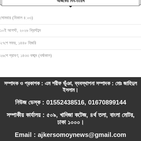
আজকের দিন-তারিখ
সোমবার (বিকাল ৪:০৩)
১০ই আগস্ট, ২০২৬ খ্রিস্টাব্দ
২৭শে সফর, ১৪৪৮ হিজরি
২৬শে শ্রাবণ, ১৪৩৩ বঙ্গাব্দ (বর্ষাকাল)
সম্পাদক ও প্রকাশক : এম শরীফ ভূঁঞা, ব্যবস্থাপনা সম্পাদক : মোঃ জাহিদুল
ইসলাম।
নিউজ ডেস্ক : 01552438516, 01670899144
সম্পাকীয় কার্যালয় : ৫০৯, খাদিজা কটেজ, ৪র্থ তলা, বাংলা মোটর,
ঢাকা ১০০০।
Email : ajkersomoynews@gmail.com