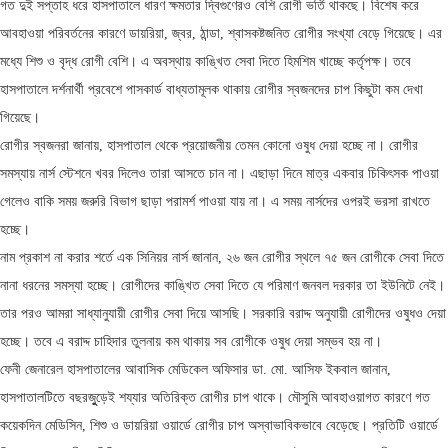
গত দুই সপ্তাহ ধরে হাসপাতালে ধারণ ক্ষমতার দ্বিগুণেরও বেশি রোগী ভর্তি থাকছে। বিশেষ করে
আবহাওয়া পরিবর্তনের কারণে ডায়রিয়া, জ্বর, ঠান্ডা, শ্বাসকষ্টজনিত রোগীর সংখ্যা বেড়ে গিয়েছে। এর
মধ্যে শিশু ও বৃদ্ধ রোগী বেশি। এ অবস্থায় কাঙ্খিত সেবা দিতে হিমশিম খাচ্ছে কর্তৃপক্ষ। তবে
হাসপাতালে দর্শনার্থী প্রবেশে পাসকার্ড বাধ্যতামূলক থাকায় রোগীর স্বজনদের চাপ কিছুটা কম দেখা
গিয়েছে।
রোগীর স্বজনরা জানায়, হাসপাতাল থেকে প্রয়োজনীয় তেমন কোনো ওষুধ দেয়া হচ্ছে না। রোগীর
সমস্যায় নার্স স্টেশনে খবর দিলেও তারা আসতে চান না। এছাড়া দিনে মাত্র একবার চিকিৎসক পাওয়া
গেলেও বাকি সময় জরুরি বিভাগ ছাড়া পরামর্শ পাওয়া যায় না। এ সময় নার্সদের ওপরই ভরসা রাখতে
হচ্ছে।
নাম প্রকাশ না করার শর্তে এক সিনিয়র নার্স জানান, ২৬ জন রোগীর স্থলে ৭৫ জন রোগীকে সেবা দিতে
নানা ধরনের সমস্যা হচ্ছে। রোগীদের কাঙ্খিত সেবা দিতে যে পরিমাণ জনবল দরকার তা ইউনিটে নেই।
তার পরও আমরা সাধ্যানুযায়ী রোগীর সেবা দিয়ে আসছি। সরকারি বরাদ্দ অনুযায়ী রোগীদের ওষুধও দেয়া
হচ্ছে। তবে এ বরাদ্দ চাহিদার তুলনায় কম থাকায় সব রোগীকে ওষুধ দেয়া সম্ভব হয় না।
ফেনী জেনারেল হাসপাতালের আবাসিক মেডিকেল অফিসার ডা. মো. আসিফ ইকবাল জানান,
হাসপাতালটিতে বছরজুুড়েই শয্যার অতিরিক্ত রোগীর চাপ থাকে। মৌসুমি আবহাওয়াগত কারণে গত
কয়েকদিন মেডিসিন, শিশু ও ডায়রিয়া ওয়ার্ডে রোগীর চাপ অস্বাভাবিকভাবে বেড়েছে। প্রতিটি ওয়ার্ডে