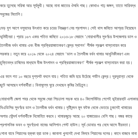
করে তুলেছে সরিষা আর সূর্যমুখী। আছে নানা জাতের ঔষধি গাছ। কোথাও গাঢ় জঙ্গল, তাতে সারিবদ্ধ
সবুজের মিতালি।
দেড় যুগ আগে দস্যুদের উৎখাত করে চরের নিয়ন্ত্রণ নেয় প্রশাসন। সেই খাস জমিতে আশ্রয় নিয়েছেন
ভূমিহীনরা। প্রায় ১৬৭ একর পতিত জমিতে ২০১৩-১৮ মেয়াদে ‘নোয়াখালীর সুবর্ণচর উপজেলায় ডাল ও
তৈলবীজ বর্ধন খামার এবং বীজ প্রক্রিয়াজাতকরণ কেন্দ্র স্থাপন’ শীর্ষক প্রকল্প বাস্তবায়ন করে
সরকার। নতুন করে ২০১৯ থেকে ২০২৪ মেয়াদে ‘ডাল ও তৈলবীজ বর্ধন খামার আধুনিকীকরণ এবং
চুক্তিবদ্ধ চাষিদের মাধ্যমে বীজ উৎপাদন ও প্রক্রিয়াজাতকরণ’ শীর্ষক প্রকল্প বাস্তবায়ন করা হয়।
এর ফলে গত ১০ বছরে দৃশ্যপট বদলে যায়। পতিত জমি হয়ে উঠেছে পর্যটন কেন্দ্র। দূরদূরান্ত থেকে
ছুটে আসছেন দর্শনার্থীরা। বিনামূল্যে ঘুরে দেখছেন কৃষির বৈচিত্র্য।
নোয়াখালী জেলা শহর থেকে সবুজে ঘেরা পিচঢালা সড়ক ধরে ৪০ কিলোমিটার গেলেই ভূইয়ারহাট এলাকায়
বিএডিসির সুবর্ণচর ডাল ও তৈলবীজ বর্ধন খামার। দৃষ্টিনন্দন মূল ফটক থেকে ভেতরে ঢুকলেই খামারের
অপার সৌন্দর্য দর্শনার্থীকে বিমোহিত করবে। খামারজুড়ে আছে ২০ হাজারেরও বেশি গাছ। নজর কাড়ে
প্রশাসনিক ভবন ও সুবর্ণরেখা নামের আলিশান গেস্ট হাউস। সূর্য ডোবার পর নেমে আসে নীরবতা।
শোনা যাবে শিয়ালের হুক্কা হুয়া ডাক। জানালা খুললেই দেখা মিলবে শিয়ালের দলের। কানে বাজবে নানা