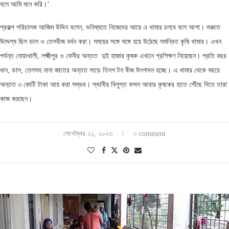
বলে আমি মনে করি।’
প্রকল্প পরিচালক আজিম উদ্দিন বলেন, ভবিষ্যতে নিজেদের আয়ে এ খামার চলবে বলে আশা। শুরুতে
উদ্দেশ্য ছিল ডাল ও তেলবীজ বর্ধন করা। সময়ের সঙ্গে সঙ্গে হয়ে উঠেছে সমন্বিত কৃষি খামার। এখন
পর্যন্ত নোয়াখালী, লক্ষ্মীপুর ও ফেনীর অন্তত দুই হাজার কৃষক এখানে প্রশিক্ষণ নিয়েছেন। প্রতি বছর
ধান, ডাল, তেলসহ নানা জাতের অন্তত সাড়ে তিনশ টন বীজ উৎপাদন হচ্ছে। এ খামার থেকে বছরে
অন্তত ৩ কোটি টাকা আয় করা সম্ভব। স্থানীয় বিলুপ্ত ফসল আবার কৃষকের হাতে পৌঁছে দিতে তারা
কাজ করছেন।
সেপ্টেম্বর ২১, ২০২৩
০ comment