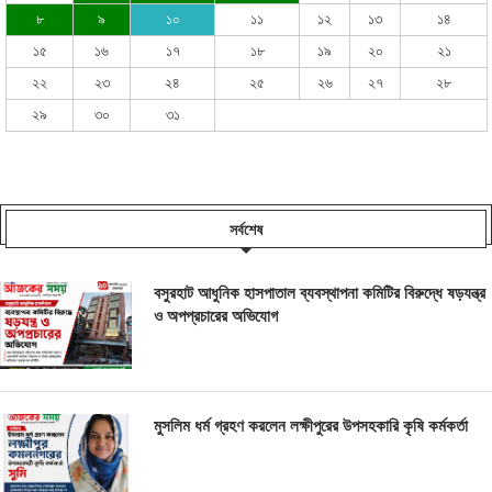
৮
৯
১০
১১
১২
১৩
১৪
১৫
১৬
১৭
১৮
১৯
২০
২১
২২
২৩
২৪
২৫
২৬
২৭
২৮
২৯
৩০
৩১
সর্বশেষ
বসুরহাট আধুনিক হাসপাতাল ব্যবস্থাপনা কমিটির বিরুদ্ধে ষড়যন্ত্র
ও অপপ্রচারের অভিযোগ
মুসলিম ধর্ম গ্রহণ করলেন লক্ষীপুরের উপসহকারি কৃষি কর্মকর্তা