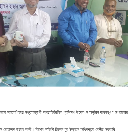
 সহযোগিতায় সপ্তাহব্যাপী অপ্রাতিষ্ঠানিক প্রশিক্ষণ উদ্বোধন অনুষ্ঠান দাগনভূঞা উপজেলার
্দিন মোহাম্মদ হাছান আলী। বিশেষ অতিথি ছিলেন যুব উন্নয়ন অধিদপ্তর ফেনীর সহকারি