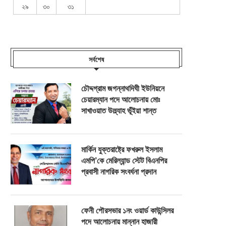
২৯
৩০
৩১
সর্বশেষ
চৌদ্দগ্রাম জগন্নাথদিঘী ইউনিয়নে
চেয়ারম্যান পদে আলোচনায় মোঃ
সাখাওয়াত উল্ল্যাহ ভূঁইয়া শান্ত
মার্কিন যুক্তরাষ্ট্রে ফখরুল ইসলাম
এমপি’কে মেরিল্যান্ড স্টেট বিএনপির
প্রবাসী নাগরিক সংবর্ধনা প্রদান
ফেনী পৌরসভার ১নং ওয়ার্ড কাউন্সিলর
পদে আলোচনায় মান্নান হাজারী