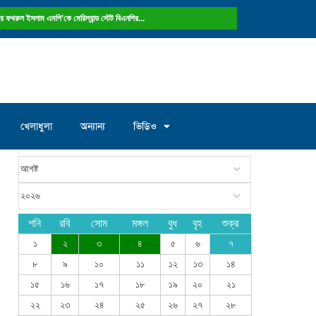
ষ্ট্রে ফখরুল ইসলাম এমপি’কে মেরিল্যান্ড স্টেট বিএনপির...
খেলাধুলা
অন্যান্য
ভিডিও
শনি
রবি
সোম
মঙ্গল
বুধ
বৃহ
শুক্র
১
২
৩
৪
৫
৬
৭
৮
৯
১০
১১
১২
১৩
১৪
১৫
১৬
১৭
১৮
১৯
২০
২১
২২
২৩
২৪
২৫
২৬
২৭
২৮