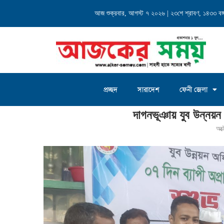
্যালয় এর...
আজ শুক্রবার, আগস্ট ৭ ২০২৬ | ২৩শে শ্রাবণ, ১৪৩৩ বঙ্গা
চৌদ্দগ্রাম জগন্নাথদিঘী ইউনিয়
প্রচ্ছদ
সারাদেশ
ফেনী জেলা
Home
»
দাগনভূঞায় যুব উন্নয়ন অধিদপ্তরের প্রশিক্ষণ উদ্বোধন
দাগনভূঞায় যুব উন্নয়ন 
অক