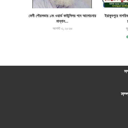
র জমি দখল ও ঘর
ফেনী পৌরসভার ১নং ওয়ার্ড কাউন্সিলর পদে আলোচনায়
ইয়াকুবপুরে নাগরি
মান্নান...
আগস্ট ৩, ২০২৬
জ
সম
সম্