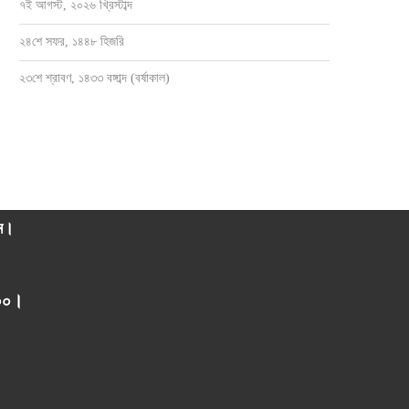
৭ই আগস্ট, ২০২৬ খ্রিস্টাব্দ
২৪শে সফর, ১৪৪৮ হিজরি
সেবক হয়ে ৫নং ওয়ার্ডবাসীর পাশে থাকতে চান
সাংবাদিক ওসমান হারুন মাহমুদ দুলালের স্মরণে
জাহাঙ্গীর...
ও...
২৩শে শ্রাবণ, ১৪৩৩ বঙ্গাব্দ (বর্ষাকাল)
জুলাই ২৮, ২০২৬
জুলাই ২১, ২০২৬
াম।
০০০।