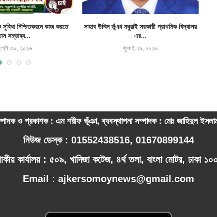
ক সুবিধা নিশ্চিতকরনে কাজ করতে
সাহাব উদ্দিন ভূঁঞা মধুয়াই সরকারী প্রাথমিক বিদ্যালয়
চান সম্ভাব্য...
এর...
ুলাই ৩০, ২০২৬
জুলাই ২৯, ২০২৬
্পাদক ও প্রকাশক : এম শরীফ ভূঁঞা, ব্যবস্থাপনা সম্পাদক : মোঃ জাহিদুল ইসল
নিউজ ডেস্ক : 01552438516, 01670899144
পাকীয় কার্যালয় : ৫০৯, খাদিজা কটেজ, ৪র্থ তলা, বাংলা মোটর, ঢাকা ১
Email : ajkersomoynews@gmail.com