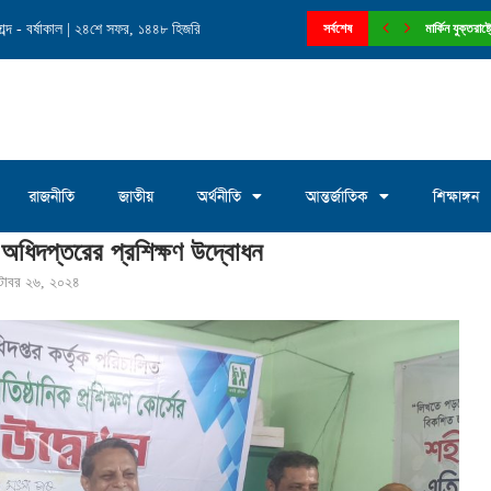
ব্দ - বর্ষাকাল | ২৪শে সফর, ১৪৪৮ হিজরি
নে চেয়ারম্যান পদে আলোচনায় মোঃ সাখাওয়াত...
সর্বশেষ
মার্কিন যুক্তরা
রাজনীতি
জাতীয়
অর্থনীতি
আন্তর্জাতিক
শিক্ষাঙ্গন
অধিদপ্তরের প্রশিক্ষণ উদ্বোধন
্টোবর ২৬, ২০২৪