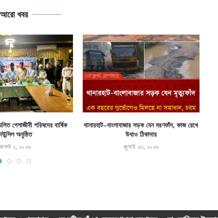
আরো খবর
্মিলিত পেশাজীবী পরিষদের বার্ষিক
থানারহাট–বাংলাবাজার সড়ক যেন মরণফাঁদ, কাজ রেখে
াউন্সিল অনুষ্ঠিত
উধাও ঠিকাদার
আগস্ট ২, ২০২৬
জুলাই ২৩, ২০২৬