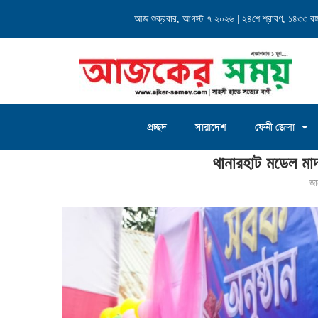
্যালয় এর...
আজ শুক্রবার, আগস্ট ৭ ২০২৬ | ২৪শে শ্রাবণ, ১৪৩৩ বঙ্গা
চৌদ্দগ্রাম জগন্নাথদিঘী ইউনিয়
প্রচ্ছদ
সারাদেশ
ফেনী জেলা
Home
»
থানারহাট মডেল মাদ্রাসার সবক প্রদান অনুষ্ঠান
থানারহাট মডেল মাদ
জা