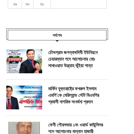
২৯
৩০
৩১
সর্বশেষ
চৌদ্দগ্রাম জগন্নাথদিঘী ইউনিয়নে
চেয়ারম্যান পদে আলোচনায় মোঃ
সাখাওয়াত উল্ল্যাহ ভূঁইয়া শান্ত
মার্কিন যুক্তরাষ্ট্রে ফখরুল ইসলাম
এমপি’কে মেরিল্যান্ড স্টেট বিএনপির
প্রবাসী নাগরিক সংবর্ধনা প্রদান
ফেনী পৌরসভার ১নং ওয়ার্ড কাউন্সিলর
পদে আলোচনায় মান্নান হাজারী