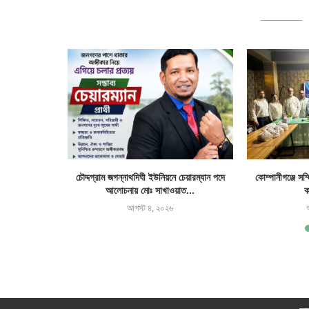
ষদের নতুন কমিটি
চৌদ্দগ্রাম জগন্নাথদিঘী ইউনিয়নে চেয়ারম্যান পদে
কোম্পানীগঞ্জে সম
আলোচনায় মোঃ সাখাওয়াত...
ক
আগস্ট ৪, ২০২৬