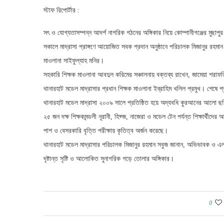
স্টাফ রিপোর্টার :
সৎ ও যোগ্যতাসম্পন্ন আদর্শ নাগরিক গঠনের অঙ্গিকার নিয়ে কোম্পানীগঞ্জের মুছাপু
সকালে মাদ্রাসা প্রাঙ্গণে আয়োজিত সবক প্রদান অনুষ্ঠানে পরিচালক মিজানুর রহমান
মাওলানা সাইফুল্যাহ মনির।
সহকারি শিক্ষক মাওলানা আবদুল করিমের সঞ্চালনায় বক্তব্য রাখেন, জামেয়া শরাফত
থানারহাট মডেল মাদ্রাসার প্রধান শিক্ষক মাওলানা ইব্রাহিম খলিল প্রমুখ। শেষে প
থানারহাট মডেল মাদ্রাসা ২০০৯ সালে প্রতিষ্ঠিত হয়ে অদ্যবধি কুরআনের আলো ছড়িয়ে দি
২৫ জন দক্ষ শিক্ষকমন্ডলী নূরানী, হিফ্জ, নাজেরা ও মডেল টেন পর্যন্ত শিক্ষার
পাশ ও বেসরকারি বৃত্তি পরীক্ষায় কৃতিত্ব অর্জন করেছে।
থানারহাট মডেল মাদ্রাসার পরিচালক মিজানুর রহমান সবুজ জানান, অভিভাবক ও এলাক
দৃষ্টান্ত সৃষ্টি ও আলোকিত সুনাগরিক গড়ে তোলার অঙ্গিকার।
0