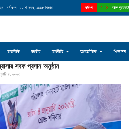
ব্দ - বর্ষাকাল | ২৫শে সফর, ১৪৪৮ হিজরি
নে চেয়ারম্যান পদে আলোচনায় মোঃ সাখাওয়াত...
সর্বশেষ
মার্কিন যুক্তরা
রাজনীতি
জাতীয়
অর্থনীতি
আন্তর্জাতিক
শিক্ষাঙ্গন
্রাসার সবক প্রদান অনুষ্ঠান
নুয়ারি ৪, ২০২৫