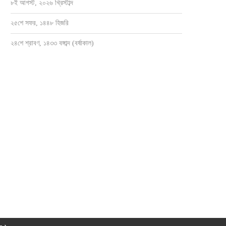
৮ই আগস্ট, ২০২৬ খ্রিস্টাব্দ
২৫শে সফর, ১৪৪৮ হিজরি
২৪শে শ্রাবণ, ১৪৩৩ বঙ্গাব্দ (বর্ষাকাল)
সোনাগাজীর নবাবপুরে একমাত্র সরকারি স্বাস্থ্য
কবিরহাটে কনশাস কনজ্যুমার্স সোসাইটির মতব
কেন্দ্রটি এখন নিজেই...
পরিচিতি সভা
জুলাই ১৪, ২০২৬
জুলাই ১১, ২০২৬