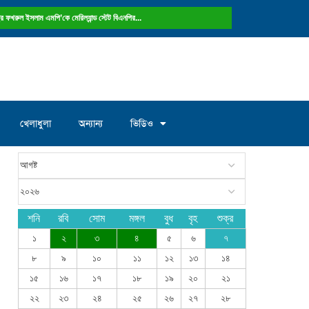
ষ্ট্রে ফখরুল ইসলাম এমপি’কে মেরিল্যান্ড স্টেট বিএনপির...
খেলাধুলা
অন্যান্য
ভিডিও
শনি
রবি
সোম
মঙ্গল
বুধ
বৃহ
শুক্র
১
২
৩
৪
৫
৬
৭
৮
৯
১০
১১
১২
১৩
১৪
১৫
১৬
১৭
১৮
১৯
২০
২১
২২
২৩
২৪
২৫
২৬
২৭
২৮