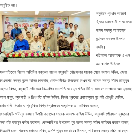
অনুষ্ঠিত হয়।
অনুষ্ঠানে প্রধান অতিথি
ছিলেন নোয়াখালী ৫ আসনের
সংসদ সদস্য আলহাজ্ব
মুহাম্মদ ফখরুল ইসলাম
এমপি।
পরিষদের আহবায়ক এ এস
এম কামাল উদ্দিনের
সভাপতিত্বে বিশেষ অতিথির বক্তব্য রাখেন বসুরহাট পৌরসভার সাবেক মেয়র কামাল উদ্দিন, জেলা
বিএনপির সদস্য নুরুল আলম শিকদার, কোম্পানীগঞ্জ উপজেলা বিএনপির সাবেক সদস্য সচিব মাহবুবুর
রহমান রিপন, বসুরহাট পৌরসভা বিএনপির সভাপতি আবদুল মতিন লিটন, সাধারণ সম্পাদক আবদুল্লাহ
আল মামুন, ব্যবসায়ী ও শিল্পপতি মফিজ উদ্দিন, নির্ঝর গ্রুপের চেয়ারম্যান নুর নবী চৌধুরী সেলিম,
নোয়াখালী বিজ্ঞান ও প্রযুক্তি বিশ্ববিদ্যালয়ের অধ্যাপক ড. আবিদুর রহমান,
সোনাইমুড়ি খলিলুর রহমান ডিগ্রী কলেজের সাবেক অধ্যক্ষ নাজিম উদ্দিন, বসুরহাট পৌরসভা যুবদলের
সভাপতি ফজলুল কবির ফয়সাল, কোম্পানীগঞ্জ উপজেলা যুব দলের সদস্য সচিব জাহিদুর রহমান রাজন,
বিএনপি নেতা শওকত হোসেন সবির, এমপি পুত্র জোবায়ের ইসলাম, পরিষদের সদস্য সচিব আবদুল