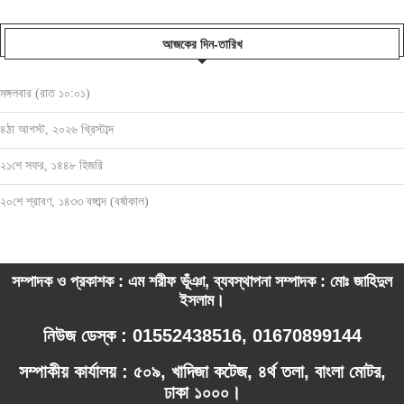
আজকের দিন-তারিখ
মঙ্গলবার (রাত ১০:০১)
৪ঠা আগস্ট, ২০২৬ খ্রিস্টাব্দ
২১শে সফর, ১৪৪৮ হিজরি
২০শে শ্রাবণ, ১৪৩৩ বঙ্গাব্দ (বর্ষাকাল)
সম্পাদক ও প্রকাশক : এম শরীফ ভূঁঞা, ব্যবস্থাপনা সম্পাদক : মোঃ জাহিদুল
ইসলাম।
নিউজ ডেস্ক : 01552438516, 01670899144
সম্পাকীয় কার্যালয় : ৫০৯, খাদিজা কটেজ, ৪র্থ তলা, বাংলা মোটর,
ঢাকা ১০০০।