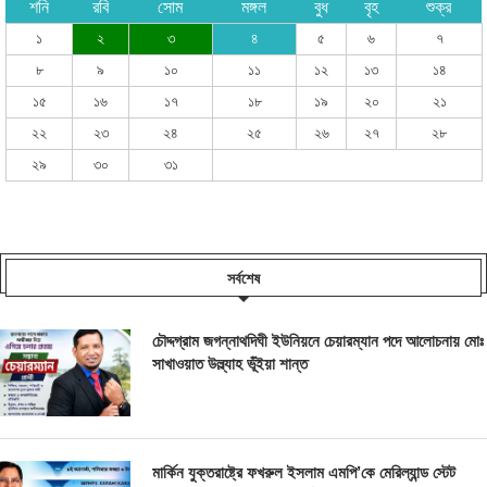
শনি
রবি
সোম
মঙ্গল
বুধ
বৃহ
শুক্র
১
২
৩
৪
৫
৬
৭
৮
৯
১০
১১
১২
১৩
১৪
১৫
১৬
১৭
১৮
১৯
২০
২১
২২
২৩
২৪
২৫
২৬
২৭
২৮
২৯
৩০
৩১
সর্বশেষ
চৌদ্দগ্রাম জগন্নাথদিঘী ইউনিয়নে চেয়ারম্যান পদে আলোচনায় মোঃ
সাখাওয়াত উল্ল্যাহ ভূঁইয়া শান্ত
মার্কিন যুক্তরাষ্ট্রে ফখরুল ইসলাম এমপি’কে মেরিল্যান্ড স্টেট