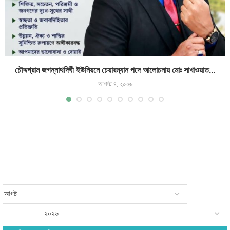
চৌদ্দগ্রাম জগন্নাথদিঘী ইউনিয়নে চেয়ারম্যান পদে আলোচনায় মোঃ সাখাওয়াত...
আগস্ট ৪, ২০২৬