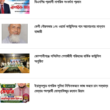
বিএনপির প্রবাসী নাগরিক সংবর্ধনা প্রদান
ফেনী পৌরসভার ১নং ওয়ার্ড কাউন্সিলর পদে আলোচনায় মান্নান
হাজারী
কোম্পানীগঞ্জে সম্মিলিত পেশাজীবী পরিষদের বার্ষিক কাউন্সিল
অনুষ্ঠিত
ইয়াকুবপুরে নাগরিক সুবিধা নিশ্চিতকরনে কাজ করতে চান সম্ভাব্য
মেম্বার পদপ্রার্থী মোস্তাফিজুর রহমান রিয়াদ