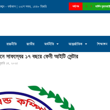
াব্দ - বর্ষাকাল | ২৩শে সফর, ১৪৪৮ হিজরি
নে চেয়ারম্যান পদে আলোচনায় মোঃ সাখাওয়াত...
সর্বশেষ
মার্কিন যুক্তরা
রাজনীতি
জাতীয়
অর্থনীতি
আন্তর্জাতিক
শিক্ষাঙ্গন
নয়নে সাফল্যের ১৭ বছরে ফেনী আইটি সেন্টার
ুয়ারি ১৪, ২০২৫