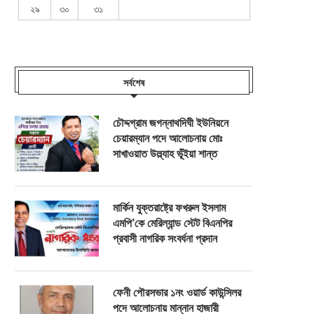
২৯
৩০
৩১
সর্বশেষ
চৌদ্দগ্রাম জগন্নাথদিঘী ইউনিয়নে
চেয়ারম্যান পদে আলোচনায় মোঃ
সাখাওয়াত উল্ল্যাহ ভূঁইয়া শান্ত
মার্কিন যুক্তরাষ্ট্রে ফখরুল ইসলাম
এমপি’কে মেরিল্যান্ড স্টেট বিএনপির
প্রবাসী নাগরিক সংবর্ধনা প্রদান
ফেনী পৌরসভার ১নং ওয়ার্ড কাউন্সিলর
পদে আলোচনায় মান্নান হাজারী