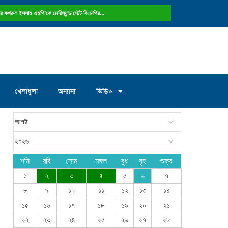
ষ্ট্রে ফখরুল ইসলাম এমপি’কে মেরিল্যান্ড স্টেট বিএনপির...
খেলাধুলা
অন্যান্য
ভিডিও
শনি
রবি
সোম
মঙ্গল
বুধ
বৃহ
শুক্র
১
২
৩
৪
৫
৬
৭
৮
৯
১০
১১
১২
১৩
১৪
১৫
১৬
১৭
১৮
১৯
২০
২১
২২
২৩
২৪
২৫
২৬
২৭
২৮