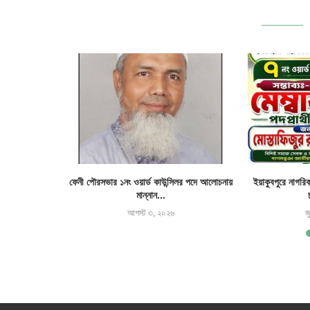
র জমি দখল ও ঘর
ফেনী পৌরসভার ১নং ওয়ার্ড কাউন্সিলর পদে আলোচনায়
ইয়াকুবপুরে নাগরি
মান্নান...
আগস্ট ৩, ২০২৬
জ