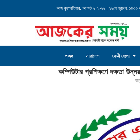
্যালয় এর...
আজ বৃহস্পতিবার, আগস্ট ৬ ২০২৬ | ২২শে শ্রাবণ, ১৪৩৩ বঙ্গ
চৌদ্দগ্রাম জগন্নাথদিঘী ইউনিয়
প্রচ্ছদ
সারাদেশ
ফেনী জেলা
Home
»
কম্পিউটার প্রশিক্ষণে দক্ষতা উন্নয়নে সাফল্যের ১৭ বছরে ফেনী আইটি সেন্টার
কম্পিউটার প্রশিক্ষণে দক্ষতা উন্
জান