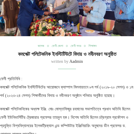
কলেজ
ফেনী জেলা
ফেনী সদর
শিক্ষাঙ্গন
কমপেক্ট পলিটেকনিক ইনস্টিটিউটে বিদায় ও নবীনবরণ অনুষ্ঠিত
written by
Aadmin
ফেনী প্রতিনিধি :
কমপেক্ট পলিটেকনিক ইনস্টিটিউটের আয়োজনে ক্যাম্পাস মিলনায়তনে ৮ম পর্ব (২০১৯-২০ সেশন) ও ১ম
পর্ব (২০২৩-২৪ সেশন) শিক্ষার্থীদের বিদায় ও নবীনবরণ অনুষ্ঠান শনিবার অনুষ্ঠিত হয়েছে।
কমপেক্ট পলিটেকনিকের অধ্যক্ষ ইঞ্জি. মোঃ মোস্তাফিজুর রহমানের সভাপতিত্বে প্রধান অতিথি ছিলেন
ফেনী ইউনিভার্সিটির ট্রেজারার প্রফেসর তায়বুল হক। বিশেষ অতিথি ছিলেন চট্রগ্রাম প্রকৌশল ও
প্রযুক্তি বিশ্ববিদ্যালয়ের ইলেকট্রিক্যাল এন্ড কম্পিউটার ইঞ্জিনিয়ারিং অনুষদের ডীন প্রফেসর ড.