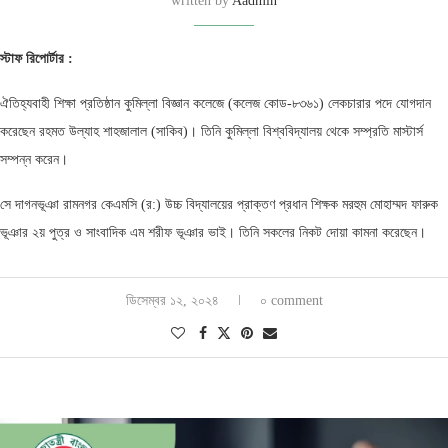
written by
Aadmin
স্টাফ
রিপোর্টার
:
ঐতিহ্যবাহী শিক্ষা প্রতিষ্ঠান কুমিল্লা বিজ্ঞান কলেজে (কলেজ কোড-৮৩৬১) লেকচারার পদে যোগদান
করেছেন রহমত উল্যাহ শাহজালাল (সাকিব)। তিনি কুমিল্লা বিশ্ববিদ্যালয় থেকে সম্প্রতি মাস্টার্স
সম্পন্ন করেন।
সে দাগনভূঞা রামনগর কেএমসি (র:) উচ্চ বিদ্যালয়ের প্রাক্তণ প্রধান শিক্ষক মরহুম মোহাম্মদ ফারুক
ভূঞার ২য় ‍পুত্র ও সাংবাদিক এম শরীফ ভূঞার ভাই। তিনি সকলের নিকট দোয়া কামনা করেছেন।
ডিসেম্বর ১২, ২০২৪
০ comment