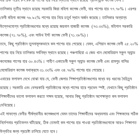
এর ঠিক পরেই ৮৭.৮৮% পাশের হার নিয়ে দ্বিতীয় স্থানে রয়েছে গ্রীনল্যান্ড কলেজ ফেনী।
তালিকায় তৃতীয় স্থানে রয়েছে সরকারি জিয়া মহিলা কলেজ ফেনী, যার পাশের হার ৭৭.৭৮%। এরপর
ফেনী মহিলা কলেজ ৭৬.৯২% পাশের হার নিয়ে চতুর্থ স্থান অর্জন করেছে। তালিকার অন্যান্য
উল্লেখযোগ্য প্রতিষ্ঠানগুলোর মধ্যে রয়েছে জয়নাল হাজারী কলেজ (৭৩.৩৩%), মহিপাল সরকারি
কলেজ (৭১.৭৮%), এবং সাউথ ইস্ট কলেজ ফেনী (৭১.৩৮%)।
তবে, কিছু প্রতিষ্ঠান তুলনামূলকভাবে কম পাশের হার পেয়েছে। যেমন, এশিয়ান কলেজ ফেনী ২৫.২০%
পাশের হার নিয়ে তালিকার সর্বনিম্ন স্থানে রয়েছে। পঞ্চগাছিয়া এ জেড খান মেমোরিয়াল স্কুল অ্যান্ড
কলেজের পাশের হার ৩০.৪৩%। শাহীণ একাডেমী স্কুল অ্যান্ড কলেজ ফেনী এবং রামপুর নাসির
মেমোরিয়াল কলেজ যথাক্রমে ৩১.৩৩% এবং ৩৪.৭৬% পাশের হার পেয়েছে।
এবারের ফলাফল দেখে বোঝা যায় যে, ফেনী জেলার শিক্ষাপ্রতিষ্ঠানগুলোর মধ্যে বড় ধরনের বৈচিত্র্য
রয়েছে। সরকারি এবং বেসরকারি প্রতিষ্ঠানের মধ্যে পাসের হারে প্রভেদ স্পষ্ট, যেখানে কিছু প্রতিষ্ঠান
শিক্ষার্থীদের ভালো ফলাফল করতে সক্ষম হয়েছে, আবার কিছু প্রতিষ্ঠান অপেক্ষাকৃত কম ফলাফল
দেখিয়েছে।
এই সাফল্যে ফেনীর শীর্ষস্থানীয় কলেজগুলো যেমন তাদের শিক্ষার্থীদের অধ্যবসায় এবং শিক্ষকদের সঠিক
নির্দেশনার প্রতিফলন ঘটিয়েছে, ঠিক তেমনই কম পাশের হার পাওয়া প্রতিষ্ঠানগুলোকে আরও শিক্ষাগত
উন্নতির জন্য প্রচেষ্টা চালিয়ে যেতে হবে।