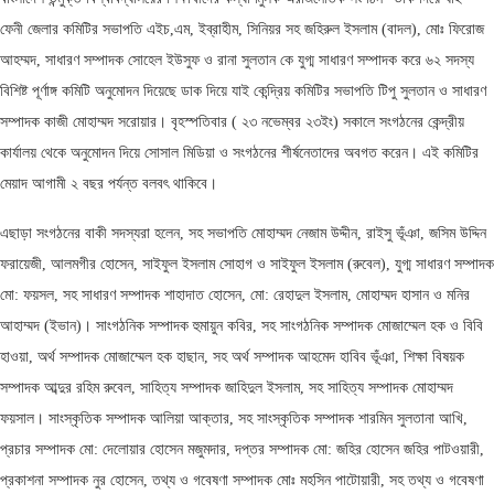
ফেনী জেলার কমিটির সভাপতি এইচ,এম, ইব্রাহীম, সিনিয়র সহ জহিরুল ইসলাম (বাদল), মোঃ ফিরোজ
আহম্মদ, সাধারণ সম্পাদক সোহেল ইউসুফ ও রানা সুলতান কে যুগ্ম সাধারণ সম্পাদক করে ৬২ সদস্য
বিশিষ্ট পূর্ণাঙ্গ কমিটি অনুমোদন দিয়েছে ডাক দিয়ে যাই কেন্দ্রিয় কমিটির সভাপতি টিপু সুলতান ও সাধারণ
সম্পাদক কাজী মোহাম্মদ সরোয়ার। বৃহস্পতিবার ( ২৩ নভেম্বর ২৩ইং) সকালে সংগঠনের কেন্দ্রীয়
কার্যালয় থেকে অনুমোদন দিয়ে সোসাল মিডিয়া ও সংগঠনের শীর্ষনেতাদের অবগত করেন। এই কমিটির
মেয়াদ আগামী ২ বছর পর্যন্ত বলবৎ থাকিবে।
এছাড়া সংগঠনের বাকী সদস্যরা হলেন, সহ সভাপতি মোহাম্মদ নেজাম উদ্দীন, রাইসু ভূঁঞা, জসিম উদ্দিন
ফরায়েজী, আলমগীর হোসেন, সাইফুল ইসলাম সোহাগ ও সাইফুল ইসলাম (রুবেল), যুগ্ম সাধারণ সম্পাদক
মো: ফয়সল, সহ সাধারণ সম্পাদক শাহাদাত হোসেন, মো: রেহাদুল ইসলাম, মোহাম্মদ হাসান ও মনির
আহাম্মদ (ইভান)। সাংগঠনিক সম্পাদক হুমায়ুন কবির, সহ সাংগঠনিক সম্পাদক মোজাম্মেল হক ও বিবি
হাওয়া, অর্থ সম্পাদক মোজাম্মেল হক হাছান, সহ অর্থ সম্পাদক আহমেদ হাবিব ভূঁঞা, শিক্ষা বিষয়ক
সম্পাদক আব্দুর রহিম রুবেল, সাহিত্য সম্পাদক জাহিদুল ইসলাম, সহ সাহিত্য সম্পাদক মোহাম্মদ
ফয়সাল। সাংস্কৃতিক সম্পাদক আলিয়া আক্তার, সহ সাংস্কৃতিক সম্পাদক শারমিন সুলতানা আখি,
প্রচার সম্পাদক মো: দেলোয়ার হোসেন মজুমদার, দপ্তর সম্পাদক মো: জহির হোসেন জহির পাটওয়ারী,
প্রকাশনা সম্পাদক নুর হোসেন, তথ্য ও গবেষণা সম্পাদক মোঃ মহসিন পাটোয়ারী, সহ তথ্য ও গবেষণা