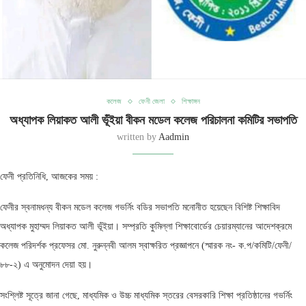
কলেজ
ফেনী জেলা
শিক্ষাঙ্গন
অধ্যাপক লিয়াকত আলী ভূঁইয়া বীকন মডেল কলেজ পরিচালনা কমিটির সভাপতি
written by
Aadmin
ফেনী প্রতিনিধি, আজকের সময় :
ফেনীর স্বনামধন্য বীকন মডেল কলেজ গভর্নিং বডির সভাপতি মনোনীত হয়েছেন বিশিষ্ট শিক্ষাবিদ
অধ্যাপক মুহাম্মদ লিয়াকত আলী ভূঁইয়া। সম্প্রতি কুমিল্লা শিক্ষাবোর্ডের চেয়ারম্যানের আদেশক্রমে
কলেজ পরিদর্শক প্রফেসর মো. নুরুন্নবী আলম স্বাক্ষরিত প্রজ্ঞাপনে (স্মারক নং- ক.প/কমিটি/ফেনী/
৮৮-২) এ অনুমোদন দেয়া হয়।
সংশ্লিষ্ট সূত্রে জানা গেছে, মাধ্যমিক ও উচ্চ মাধ্যমিক স্তরের বেসরকারি শিক্ষা প্রতিষ্ঠানের গভর্নিং