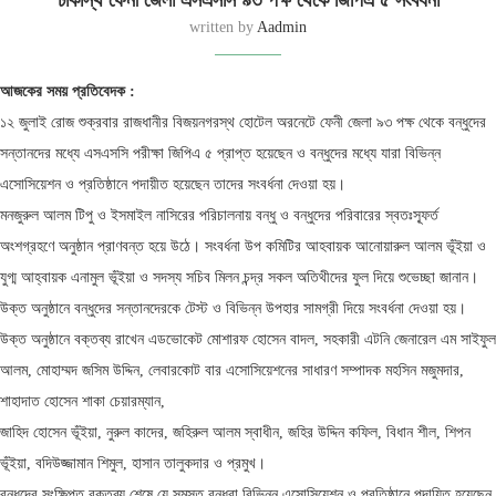
ঢাকাস্থ ফেনী জেলা এসএসসি ৯৩ পক্ষ থেকে জিপিএ ৫ সংবর্ধনা
written by
Aadmin
আজকের সময় প্রতিবেদক :
১২ জুলাই রোজ শুক্রবার রাজধানীর বিজয়নগরস্থ হোটেল অরনেটে ফেনী জেলা ৯৩ পক্ষ থেকে বন্ধুদের
সন্তানদের মধ্যে এসএসসি পরীক্ষা জিপিএ ৫ প্রাপ্ত হয়েছেন ও বন্ধুদের মধ্যে যারা বিভিন্ন
এসোসিয়েশন ও প্রতিষ্ঠানে পদায়ীত হয়েছেন তাদের সংবর্ধনা দেওয়া হয়।
মনজুরুল আলম টিপু ও ইসমাইল নাসিরের পরিচালনায় বন্ধু ও বন্ধুদের পরিবারের স্বতঃস্ফূর্ত
অংশগ্রহণে অনুষ্ঠান প্রাণবন্ত হয়ে উঠে। সংবর্ধনা উপ কমিটির আহবায়ক আনোয়ারুল আলম ভূঁইয়া ও
যুগ্ম আহ্বায়ক এনামুল ভূঁইয়া ও সদস্য সচিব মিলন চন্দ্র সকল অতিথীদের ফুল দিয়ে শুভেচ্ছা জানান।
উক্ত অনুষ্ঠানে বন্ধুদের সন্তানদেরকে টেস্ট ও বিভিন্ন উপহার সামগ্রী দিয়ে সংবর্ধনা দেওয়া হয়।
উক্ত অনুষ্ঠানে বক্তব্য রাখেন এডভোকেট মোশারফ হোসেন বাদল, সহকারী এটনি জেনারেল এম সাইফুল
আলম, মোহাম্মদ জসিম উদ্দিন, লেবারকোট বার এসোসিয়েশনের সাধারণ সম্পাদক মহসিন মজুমদার,
শাহাদাত হোসেন শাকা চেয়ারম্যান,
জাহিদ হোসেন ভূঁইয়া, নুরুল কাদের, জহিরুল আলম স্বাধীন, জহির উদ্দিন কফিল, বিধান শীল, শিপন
ভূঁইয়া, বদিউজ্জামান শিমুল, হাসান তালুকদার ও প্রমুখ।
বন্ধুদের সংক্ষিপ্ত বক্তব্য শেষে যে সমস্ত বন্ধুরা বিভিন্ন এসোসিয়েশন ও প্রতিষ্ঠানে পদায়িত হয়েছেন