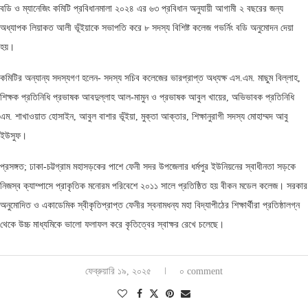
বডি ও ম্যানেজিং কমিটি প্রবিধানমালা ২০২৪ এর ৬৩ প্রবিধান অনুযায়ী আগামী ২ বছরের জন্য
অধ্যাপক লিয়াকত আলী ভূঁইয়াকে সভাপতি করে ৮ সদস্য বিশিষ্ট কলেজ গভর্নিং বডি অনুমোদন দেয়া
হয়।
কমিটির অন্যান্য সদস্যগণ হলেন- সদস্য সচিব কলেজের ভারপ্রাপ্ত অধ্যক্ষ এস.এম. মাছুম বিল্লাহ,
শিক্ষক প্রতিনিধি প্রভাষক আবদুল্লাহ আল-মামুন ও প্রভাষক আবুল খায়ের, অভিভাবক প্রতিনিধি
এম. শাখাওয়াত হোসাইন, আবুল বাশার ভূঁইয়া, মুক্তা আক্তার, শিক্ষানুরাগী সদস্য মোহাম্মদ আবু
ইউসুফ।
প্রসঙ্গত; ঢাকা-চট্টগ্রাম মহাসড়কের পাশে ফেনী সদর উপজেলার ধর্মপুর ইউনিয়নের স্বাধীনতা সড়কে
নিজস্ব ক্যাম্পাসে প্রাকৃতিক মনোরম পরিবেশে ২০১১ সালে প্রতিষ্ঠিত হয় বীকন মডেল কলেজ। সরকার
অনুমোদিত ও একাডেমিক স্বীকৃতিপ্রাপ্ত ফেনীর স্বনামধন্য মহা বিদ্যাপীঠের শিক্ষার্থীরা প্রতিষ্ঠালগ্ন
থেকে উচ্চ মাধ্যমিকে ভালো ফলাফল করে কৃতিত্বের স্বাক্ষর রেখে চলেছে।
ফেব্রুয়ারি ১৯, ২০২৫
০ comment