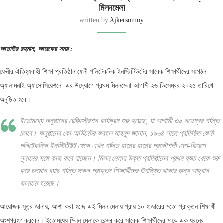
মিলনমেলা
written by
Ajkersomoy
আতাউর রহমান, আজকের সময় :
ফেনীর ঐতিহ্যবাহী শিক্ষা প্রতিষ্ঠান ফেনী পলিটেকনিক ইনস্টিটিউটের সাবেক শিক্ষার্থীদের সংগঠন
অ্যালামনাই অ্যাসোসিয়েশনে -এর উদ্যোগে প্রথম মিলনমেলা আগামী ২৬ ডিসেম্বর ২০২৫ তারিখে
অনুষ্ঠিত হবে।
ইতোমধ্যে অনুষ্ঠানের রেজিস্ট্রেশন কার্যক্রম শুরু হয়েছে, যা আগামী ৩০ নভেম্বর পর্যন্ত
চলবে। অনুষ্ঠানের কো-অর্ডিনেটর ফরহাদ মাহমুদ জানান, ১৯৬৪ সালে প্রতিষ্ঠিত ফেনী
পলিটেকনিক ইনস্টিটিউট থেকে এখন পর্যন্ত হাজার হাজার প্রকৌশলী দেশ-বিদেশে
সুনামের সঙ্গে কাজ করে যাচ্ছেন। মিলন মেলায় উক্ত প্রতিষ্ঠানের প্রথম ব্যাচ থেকে শুরু
করে চলমান ব্যাচ পর্যন্ত সকল প্রাক্তন শিক্ষার্থীদের উপস্থিত থাকার জন্য আহ্বান
জানানো হয়েছে।
আয়োজক সূত্র জানায়, আশা করা হচ্ছে এই মিলন মেলায় প্রায় ১০ হাজারের মতো প্রাক্তন শিক্ষার্থী
অংশগ্রহণ করবেন। ইতোমধ্যে মিলন মেলাকে কেন্দ্র করে সাবেক শিক্ষার্থীদের মাঝে এক ধরনের