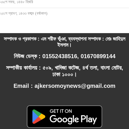
২৬শে সফর, ১৪৪৮ হিজরি
২৫শে শ্রাবণ, ১৪৩৩ বঙ্গাব্দ (বর্ষাকাল)
সম্পাদক ও প্রকাশক : এম শরীফ ভূঁঞা, ব্যবস্থাপনা সম্পাদক : মোঃ জাহিদুল
ইসলাম।
নিউজ ডেস্ক : 01552438516, 01670899144
সম্পাকীয় কার্যালয় : ৫০৯, খাদিজা কটেজ, ৪র্থ তলা, বাংলা মোটর,
ঢাকা ১০০০।
Email : ajkersomoynews@gmail.com