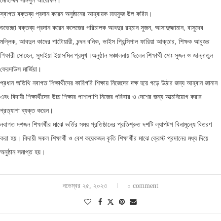
মোহাম্মদ সামসুল আরেফিন।
স্বাগত বক্তব্য প্রদান করেন অনুষ্ঠানের আহ্বায়ক মাহফুজ উল করিম।
শুভেচ্ছা বক্তব্য প্রদান করেন কলেজের পরিচালক আবদুর রহমান সুজন, আসাদুজ্জামান, বাসুদেব
মল্লিক, আবদুল কাদের পাটোয়ারী, চন্দন বনিক, ভাইস প্রিন্সিপাল ফারিয়া আক্তার, শিক্ষক আবুজর
গিফারী সোহেল, সুমাইয়া ইয়াসমিন প্রমুখ।অনুষ্ঠান সঞ্চালনায় ছিলেন শিক্ষার্থী মোঃ সুজন ও জান্নাতুল
ফেরদাউস মার্জিয়া।
প্রধান অতিথি নবাগত শিক্ষার্থীদের কারিগরি শিক্ষায় নিজেদের দক্ষ হয়ে গড়ে উঠার জন্য আহ্বান জানান
এবং বিদায়ী শিক্ষার্থীদের উচ্চ শিক্ষার পাশাপাশি নিজের পরিবার ও দেশের জন্য আত্মনিয়োগ করার
প্রত্যাশা ব্যক্ত করেন।
নবাগত দশজন শিক্ষার্থীর মাঝে ভর্তির সময় প্রতিষ্ঠানের প্রতিশ্রুত দশটি ল্যাপটপ বিনামূল্যে বিতরণ
করা হয়। বিদায়ী সকল শিক্ষার্থী ও বেশ কয়েকজন কৃতি শিক্ষার্থীর মাঝে ক্রেস্ট প্রদানের মধ্য দিয়ে
অনুষ্ঠান সমাপ্ত হয়।
নভেম্বর ২৫, ২০২৩
০ comment