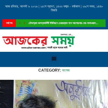
আজ রবিবার, আগস্ট ৯ ২০২৬ | ২৫শে শ্রাবণ, ১৪৩৩ বঙ্গাব্দ - বর্ষাকাল | ২৬শে সফর, ১৪৪৮
হিজরি
সর্বশেষ
চৌদ্দগ্রাম জগন্নাথদিঘী ইউনিয়নে চেয়ারম্যান পদে আলোচনায় মোঃ সাখাওয়াত...
Home
»
শিক্ষাঙ্গন
»
কলেজ
CATEGORY:
কলেজ