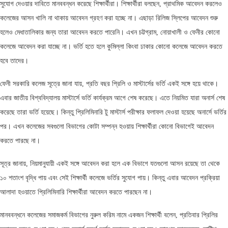
সুযোগ দেওয়ার দাবিতে মানববন্ধন করেছে শিক্ষার্থীরা। শিক্ষার্থীরা বলছেন, প্রাথমিক আবেদন করলেও
কলেজের আসন খালি না থাকায় আবেদন গ্রহণ করা হচ্ছে না। এছাড়া রিলিজ স্লিপের আবেদন শুরু
হলেও মেধাতালিকার জন্য তারা আবেদন করতে পারেনি। এখন চট্টগ্রাম, নোয়াখালী ও ফেনীর কোনো
কলেজে আবেদন করা যাচ্ছে না। ভর্তি হতে হলে কুমিল্লা কিংবা ঢাকার কোনো কলেজে আবেদন করতে
হবে তাদের।
ফেনী সরকারি কলেজ সূত্রে জানা যায়, প্রতি বছর প্রিলি ও মাস্টার্সের ভর্তি একই সঙ্গে হয়ে থাকে।
এবার জাতীয় বিশ্ববিদ্যালয় মাস্টার্সে ভর্তি কার্যক্রম আগে শেষ করেছে। এতে নিয়মিত যারা অনার্স শেষ
করেছে তারা ভর্তি হয়েছে। কিন্তু প্রিলিমিনারি টু মাস্টার্স পরীক্ষার ফলাফল দেওয়া হয়েছে অনার্সে ভর্তির
পর। এখন কলেজের সবগুলো বিভাগের কোটা সম্পন্ন হওয়ায় শিক্ষার্থীরা কোনো বিভাগেই আবেদন
করতে পারছে না।
সূত্র জানায়, নিয়মানুযায়ী একই সঙ্গে আবেদন করা হলে এক বিভাগে যতগুলো আসন রয়েছে তা থেকে
১০ শতাংশ বৃদ্ধি পায় এবং সেই শিক্ষার্থী কলেজে ভর্তির সুযোগ পায়। কিন্তু এবার আবেদন প্রক্রিয়া
আলাদা হওয়াতে প্রিলিমিনারি শিক্ষার্থীরা আবেদন করতে পারছেন না।
মানববন্ধনে কলেজের সমাজকর্ম বিভাগের নুরুল করিম নামে একজন শিক্ষার্থী বলেন, প্রতিবার প্রিলির