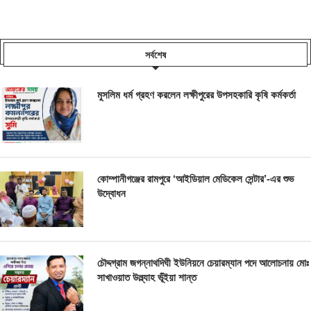
সর্বশেষ
মুসলিম ধর্ম গ্রহণ করলেন লক্ষীপুরের উপসহকারি কৃষি কর্মকর্তা
কোম্পানীগঞ্জের রামপুরে ‘আইডিয়াল মেডিকেল সেন্টার’-এর শুভ
উদ্বোধন
চৌদ্দগ্রাম জগন্নাথদিঘী ইউনিয়নে চেয়ারম্যান পদে আলোচনায় মোঃ
সাখাওয়াত উল্ল্যাহ ভূঁইয়া শান্ত