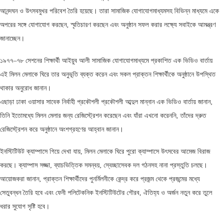
আনন্দঘন ও উৎসবমুখর পরিবেশ তৈরি হয়েছে। তারা সামাজিক যোগাযোগমাধ্যমসহ বিভিন্ন মাধ্যমে একে
অপরের সঙ্গে যোগাযোগ করছেন, স্মৃতিচারণ করছেন এবং অনুষ্ঠান সফল করার লক্ষ্যে সবাইকে আমন্ত্রণ
জানাচ্ছেন।
১৯৭৭–৭৮ সেশনের শিক্ষার্থী আইয়ুব আলী সামাজিক যোগাযোগমাধ্যমে প্রকাশিত এক ভিডিও বার্তায়
এই মিলন মেলাকে ঘিরে তার অনুভূতি ব্যক্ত করেন এবং সকল প্রাক্তন শিক্ষার্থীকে অনুষ্ঠানে উপস্থিত
থাকার অনুরোধ জানান।
এছাড়া ঢাকা ওয়াসার সাবেক নির্বাহী প্রকৌশলী প্রকৌশলী আব্দুল মান্নান এক ভিডিও বার্তায় জানান,
তিনি ইতোমধ্যে মিলন মেলার জন্য রেজিস্ট্রেশন করেছেন এবং যাঁরা এখনো করেননি, তাঁদের দ্রুত
রেজিস্ট্রেশন করে অনুষ্ঠানে অংশগ্রহণের আহ্বান জানান।
ইনস্টিটিউট ক্যাম্পাসে গিয়ে দেখা যায়, মিলন মেলাকে ঘিরে পুরো ক্যাম্পাসে উৎসবের আমেজ বিরাজ
করছে। ক্যাম্পাস সজ্জা, ব্যাচভিত্তিক সমন্বয়, স্বেচ্ছাসেবক দল গঠনসহ নানা প্রস্তুতি চলছে।
আয়োজকরা জানান, প্রাক্তন শিক্ষার্থীদের পুনর্মিলনীকে কেন্দ্র করে প্রজন্ম থেকে প্রজন্মের মধ্যে
সেতুবন্ধন তৈরি হবে এবং ফেনী পলিটেকনিক ইনস্টিটিউটের গৌরব, ঐতিহ্য ও অর্জন নতুন করে তুলে
ধরার সুযোগ সৃষ্টি হবে।