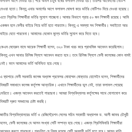
ফলাফল আগে দেওয়া হয়। পরে অনার্স চতুর্থ বর্ষের ফলাফল দেওয়া হয়। তারপর আবেদনের নোটিশ
দেওয়া হতো। কিন্তু এবার অনার্সের আগে ফলাফল ঘোষণা করে ভর্তির নোটিশও দিয়ে দেওয়া হয়েছে।
এতে প্রিলির শিক্ষার্থীরা ভর্তির সুযোগ পাচ্ছেনা। আমার বিভাগে প্রায় ৫০ জন শিক্ষার্থী রয়েছে। আমি
একজন হলে ফেনীর বাইরে গিয়ে ভর্তি হতে পারতাম। কিন্তু এ সমস্যা সব শিক্ষার্থীর। সবাইতো আর
বাইরে যেতে পারবেনা। আমাদের যেকোন মূল্যে ভর্তির সুযোগ করে দিতে হবে।
কেএম মেহেরুন নামে আরেক শিক্ষার্থী বলেন, ৩২০ টাকা খরচ করে প্রাথমিক আবেদন করেছিলাম।
কিন্তু এখন আবার রিলিজ স্লিপে আবেদন করতে হবে। তবে রিলিজ স্লিপে ফেনী কলেজের কোন নামই
নেই। ফলে আমাদের ভর্তি অনিশ্চিত হয়ে গেছে।
এ ব্যাপারে ফেনী সরকারি কলেজ অধ্যক্ষ প্রফেসর মোহাম্মদ মোক্তার হোসেইন বলেন, শিক্ষার্থীদের
বিষয়টি সমাধানে কলেজ কর্তৃপক্ষ আন্তরিক। এখানে শিক্ষার্থীদের ভুল নেই, তারা ফলাফল পেয়েছে
দেরিতে। এজন্য আবেদন করতেই পারছেনা। আমরা বিশ্ববিদ্যালয় কর্তৃপক্ষের সাথে যোগাযোগ করে
বিষয়টি দ্রুত সমধানের চেষ্টা করছি।
জাতীয় বিশ্ববিদ্যালয়ের ভর্তি ও রেজিস্ট্রেশন সেলের সচিব সহকারী অধ্যাপক ড. আলী জাফর চৌধুরী
বলেন, ফেনী কলেজের যে আসন সংখ্যা সেটি সম্পন্ন হয়ে গেছে। এজন্য প্রিলিমিনারি শিক্ষার্থীরা
আবেদন করতে পারছেনা। প্রচলিত যে নিয়ম রয়েছে সেটি অনুযায়ী ভর্তি হতে হবে। আসন খালি