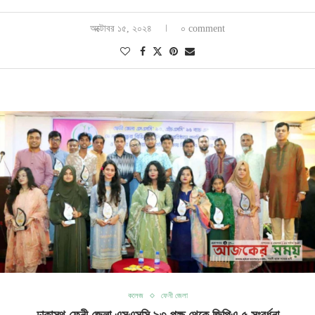
অক্টোবর ১৫, ২০২৪
০ comment
কলেজ
ফেনী জেলা