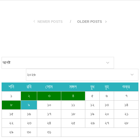
NEWER POSTS
OLDER POSTS
শনি
রবি
সোম
মঙ্গল
বুধ
বৃহ
শুক্র
১
২
৩
৪
৫
৬
৭
৮
৯
১০
১১
১২
১৩
১৪
১৫
১৬
১৭
১৮
১৯
২০
২১
২২
২৩
২৪
২৫
২৬
২৭
২৮
২৯
৩০
৩১