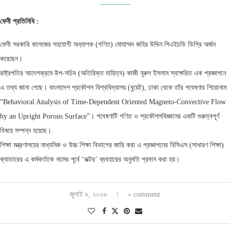
ফেনী প্রতিনিধি :
​ফেনী সরকারি কলেজের সহযোগী অধ্যাপক (গণিত) মোহাম্মদ জহির উদ্দিন পিএইচডি ডিগ্রি অর্জন
করেছেন।
রাষ্ট্রপতির আদেশক্রমে উপ-সচিব (অতিরিক্ত দায়িত্ব) কাজী নূরুল ইসলাম স্বাক্ষরিত এক প্রজ্ঞাপনে
এ তথ্য জানা গেছে। বাংলাদেশ প্রকৌশল বিশ্ববিদ্যালয় (বুয়েট), ঢাকা থেকে তাঁর গবেষণার শিরোনাম
“Behavioral Analysis of Time-Dependent Oriented Magneto-Convective Flow
by an Upright Porous Surface”। গবেষণাটি গণিত ও প্রকৌশলবিজ্ঞানের একটি গুরুত্বপূর্ণ
বিষয়ে সম্পন্ন হয়েছে।
শিক্ষা মন্ত্রণালয়ের মাধ্যমিক ও উচ্চ শিক্ষা বিভাগের জারি করা এ প্রজ্ঞাপনের বিসিএস (সাধারণ শিক্ষা)
ক্যাডারের এ কর্মকর্তাকে নামের পূর্বে ‘ডক্টর’ ব্যবহারের অনুমতি প্রদান করা হয়।
জুলাই ৯, ২০২৬
০ comment