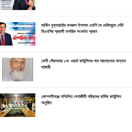
মার্কিন যুক্তরাষ্ট্রে ফখরুল ইসলাম এমপি’কে মেরিল্যান্ড স্টেট
বিএনপির প্রবাসী নাগরিক সংবর্ধনা প্রদান
ফেনী পৌরসভার ১নং ওয়ার্ড কাউন্সিলর পদে আলোচনায় মান্নান
হাজারী
কোম্পানীগঞ্জে সম্মিলিত পেশাজীবী পরিষদের বার্ষিক কাউন্সিল
অনুষ্ঠিত