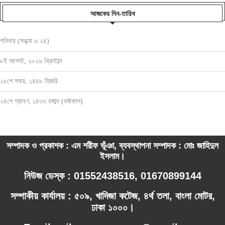
আজকের দিন-তারিখ
শনিবার (সন্ধ্যা ৬:২৪)
৮ই আগস্ট, ২০২৬ খ্রিস্টাব্দ
২৫শে সফর, ১৪৪৮ হিজরি
২৪শে শ্রাবণ, ১৪৩৩ বঙ্গাব্দ (বর্ষাকাল)
সম্পাদক ও প্রকাশক : এম শরীফ ভূঁঞা, ব্যবস্থাপনা সম্পাদক : মোঃ জাহিদুল
ইসলাম।
নিউজ ডেস্ক : 01552438516, 01670899144
সম্পাকীয় কার্যালয় : ৫০৯, খাদিজা কটেজ, ৪র্থ তলা, বাংলা মোটর,
ঢাকা ১০০০।