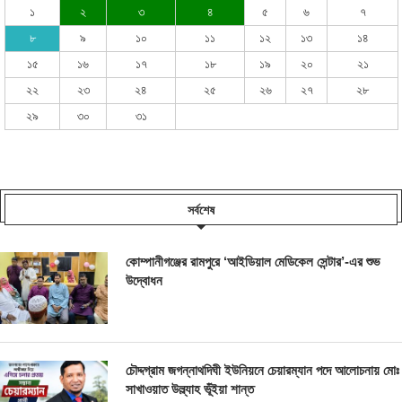
১
২
৩
৪
৫
৬
৭
৮
৯
১০
১১
১২
১৩
১৪
১৫
১৬
১৭
১৮
১৯
২০
২১
২২
২৩
২৪
২৫
২৬
২৭
২৮
২৯
৩০
৩১
সর্বশেষ
কোম্পানীগঞ্জের রামপুরে ‘আইডিয়াল মেডিকেল সেন্টার’-এর শুভ
উদ্বোধন
চৌদ্দগ্রাম জগন্নাথদিঘী ইউনিয়নে চেয়ারম্যান পদে আলোচনায় মোঃ
সাখাওয়াত উল্ল্যাহ ভূঁইয়া শান্ত