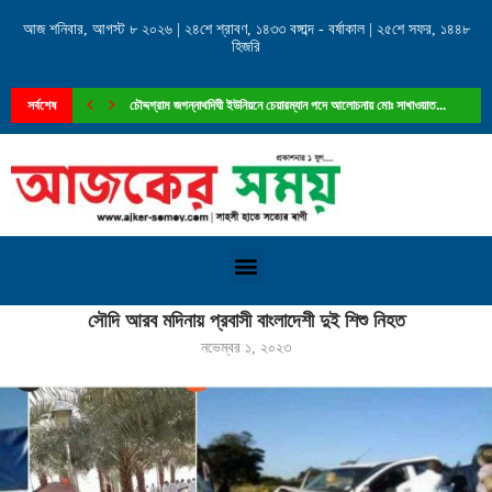
আজ শনিবার, আগস্ট ৮ ২০২৬ | ২৪শে শ্রাবণ, ১৪৩৩ বঙ্গাব্দ - বর্ষাকাল | ২৫শে সফর, ১৪৪৮
হিজরি
সর্বশেষ
চৌদ্দগ্রাম জগন্নাথদিঘী ইউনিয়নে চেয়ারম্যান পদে আলোচনায় মোঃ সাখাওয়াত...
Home
»
সৌদি আরব মদিনায় প্রবাসী বাংলাদেশী দুই শিশু নিহত
সৌদি আরব মদিনায় প্রবাসী বাংলাদেশী দুই শিশু নিহত
নভেম্বর ১, ২০২৩