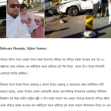
Delware Hossain, Ajker Somoy :
পবিত্র মদিনা থেকে ওমরাহ পালন করার উদ্দেশ্যে পরিবার সহ পবিত্র মক্কা যাওয়ার পথে গত ৩০
অক্টোবর রোজ সোমবার এক মর্মান্তিক সড়ক দুর্ঘটনায় দুই শিশু নিহত, আহত তিন।ইন্না-লিল্লাহি
ওয়াইন্না ইলাহি রাজিউন।
নিহতরা হলেন ইফরা বিনতে রহমান(৮) হাফসা বিনতে রহমান(২) আহতদের জেদ্দা হসপিটালে ভর্তি
করানো হয়েছে, রহমত উল্যাহ হেলাল নোয়াখালী জেলার কোম্পানীগঞ্জ উপজেলার চরকাঁকড়া ইউনিয়ন
জিয়াউল হক জিয়া বাড়ীর বাসিন্দা স্ত্রী ও তিন কন্যা সন্তান সহ ওমরাহ পালনের উদ্দেশ্যে পবিত্র মদিনা
থেকে পবিত্র মক্কা যাওয়ার পথে মর্মান্তিক সড়ক দুর্ঘটনায় দুই কন্যা সন্তান ঘটনাস্থলে নিহত হন এবং