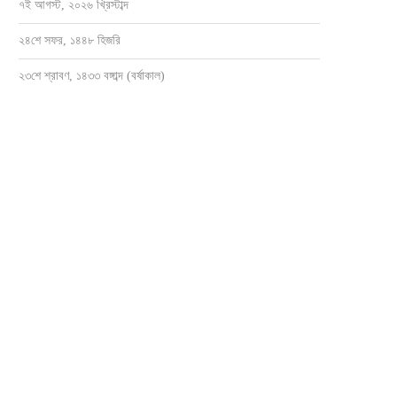
৭ই আগস্ট, ২০২৬ খ্রিস্টাব্দ
২৪শে সফর, ১৪৪৮ হিজরি
২৩শে শ্রাবণ, ১৪৩৩ বঙ্গাব্দ (বর্ষাকাল)
াগনভূঞায় কেএমসি উচ্চ বিদ্যালয়ের ঈদ পুনর্মিলনী
দুধমুখা হাইস্কুলের শিক্ষার্থী অনুরাধার প্রাণ ব
এগিয়ে আসুন
মে ৩০, ২০২৬
এপ্রিল ১, ২০২৬