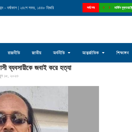
ব্দ - বর্ষাকাল | ২৪শে সফর, ১৪৪৮ হিজরি
নে চেয়ারম্যান পদে আলোচনায় মোঃ সাখাওয়াত...
সর্বশেষ
মার্কিন যুক্তরা
রাজনীতি
জাতীয়
অর্থনীতি
আন্তর্জাতিক
শিক্ষাঙ্গন
সী ব্যবসায়ীকে জবাই করে হত্যা
জুন ১৮, ২০২৩