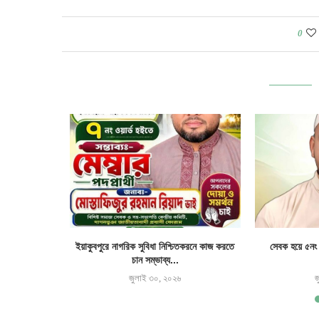
0
 মডেল মাদরাসার
ইয়াকুবপুরে নাগরিক সুবিধা নিশ্চিতকরনে কাজ করতে
সেবক হয়ে ৫নং 
চান সম্ভাব্য...
৬
জুলাই ৩০, ২০২৬
জ