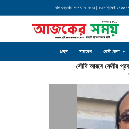
্যালয় এর...
আজ শুক্রবার, আগস্ট ৭ ২০২৬ | ২৩শে শ্রাবণ, ১৪৩৩ বঙ্গা
চৌদ্দগ্রাম জগন্নাথদিঘী ইউনিয়
প্রচ্ছদ
সারাদেশ
ফেনী জেলা
Home
»
সৌদি আরবে ফেনীর প্রবাসী ব্যবসায়ীকে জবাই করে হত্যা
সৌদি আরবে ফেনীর প্রবা