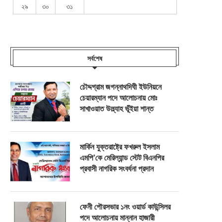
২৯
৩০
৩১
সর্বশেষ
চৌদ্দগ্রাম জগন্নাথদিঘী ইউনিয়নে
চেয়ারম্যান পদে আলোচনায় মোঃ
সাখাওয়াত উল্ল্যাহ ভূঁইয়া শান্ত
মার্কিন যুক্তরাষ্ট্রে ফখরুল ইসলাম
এমপি’কে মেরিল্যান্ড স্টেট বিএনপির
প্রবাসী নাগরিক সংবর্ধনা প্রদান
ফেনী পৌরসভার ১নং ওয়ার্ড কাউন্সিলর
পদে আলোচনায় মান্নান হাজারী