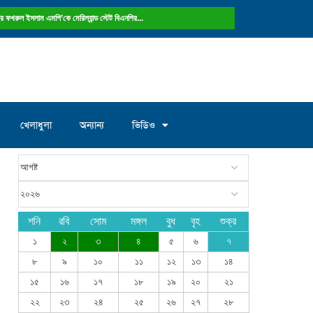
ষ্ট্রে ফখরুল ইসলাম এমপি’কে মেরিল্যান্ড স্টেট বিএনপির...
খেলাধুলা
অন্যান্য
ভিডিও
শনি
রবি
সোম
মঙ্গল
বুধ
বৃহ
শুক্র
১
২
৩
৪
৫
৬
৭
৮
৯
১০
১১
১২
১৩
১৪
১৫
১৬
১৭
১৮
১৯
২০
২১
২২
২৩
২৪
২৫
২৬
২৭
২৮