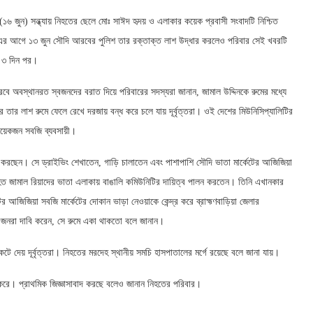
 (১৬ জুন) সন্ধ্যায় নিহতের ছেলে মোঃ সাঈদ হৃদয় ও এলাকার কয়েক প্রবাসী সংবাদটি নিশ্চিত
র আগে ১৩ জুন সৌদি আরবের পুলিশ তার রক্তাক্ত লাশ উদ্ধার করলেও পরিবার সেই খবরটি
 ৩ দিন পর।
ে অবস্থানরত স্বজনদের বরাত দিয়ে পরিবারের সদস্যরা জানান, জামাল উদ্দিনকে রুমের মধ্যে
 তার লাশ রুমে ফেলে রেখে দরজায় বন্ধ করে চলে যায় দূর্বৃত্তরা। ওই দেশের মিউনিসিপ্যালিটির
 কয়েকজন সবজি ব্যবসায়ী।
স করছেন। সে ড্রাইভিং শেখাতেন, গাড়ি চালাতেন এবং পাশাপাশি সৌদি ভাতা মার্কেটের আজিজিয়া
িহত জামাল রিয়াদের ভাতা এলাকায় বাঙালি কমিউনিটির দায়িত্ব পালন করতেন। তিনি এখানকার
জিজিয়া সবজি মার্কেটের দোকান ভাড়া নেওয়াকে কেন্দ্র করে ব্রাহ্মণবাড়িয়া জেলার
জনরা দাবি করেন, সে রুমে একা থাকতো বলে জানান।
ে দেয় দূর্বৃত্তরা। নিহতের মরদেহ স্থানীয় সমচি হাসপাতালের মর্গে রয়েছে বলে জানা যায়।
ক করে। প্রাথমিক জিজ্ঞাসাবাদ করছে বলেও জানান নিহতের পরিবার।