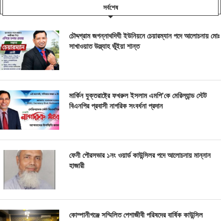
সর্বশেষ
চৌদ্দগ্রাম জগন্নাথদিঘী ইউনিয়নে চেয়ারম্যান পদে আলোচনায় মোঃ
সাখাওয়াত উল্ল্যাহ ভূঁইয়া শান্ত
মার্কিন যুক্তরাষ্ট্রে ফখরুল ইসলাম এমপি’কে মেরিল্যান্ড স্টেট
বিএনপির প্রবাসী নাগরিক সংবর্ধনা প্রদান
ফেনী পৌরসভার ১নং ওয়ার্ড কাউন্সিলর পদে আলোচনায় মান্নান
হাজারী
কোম্পানীগঞ্জে সম্মিলিত পেশাজীবী পরিষদের বার্ষিক কাউন্সিল