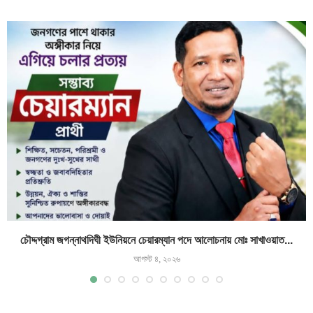
চৌদ্দগ্রাম জগন্নাথদিঘী ইউনিয়নে চেয়ারম্যান পদে আলোচনায় মোঃ সাখাওয়াত...
আগস্ট ৪, ২০২৬