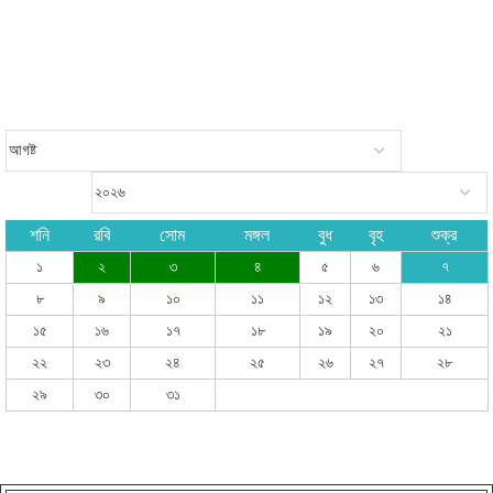
শনি
রবি
সোম
মঙ্গল
বুধ
বৃহ
শুক্র
১
২
৩
৪
৫
৬
৭
৮
৯
১০
১১
১২
১৩
১৪
১৫
১৬
১৭
১৮
১৯
২০
২১
২২
২৩
২৪
২৫
২৬
২৭
২৮
২৯
৩০
৩১