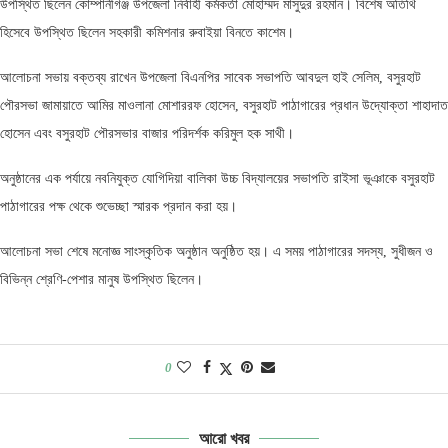
উপস্থিত ছিলেন কোম্পানীগঞ্জ উপজেলা নির্বাহী কর্মকর্তা মোহাম্মদ মাসুদুর রহমান। বিশেষ অতিথি
হিসেবে উপস্থিত ছিলেন সহকারী কমিশনার রুবাইয়া বিনতে কাশেম।
আলোচনা সভায় বক্তব্য রাখেন উপজেলা বিএনপির সাবেক সভাপতি আবদুল হাই সেলিম, বসুরহাট
পৌরসভা জামায়াতে আমির মাওলানা মোশাররফ হোসেন, বসুরহাট পাঠাগারের প্রধান উদ্যোক্তা শাহাদাত
হোসেন এবং বসুরহাট পৌরসভার বাজার পরিদর্শক করিমুল হক সাথী।
অনুষ্ঠানের এক পর্যায়ে নবনিযুক্ত যোগিদিয়া বালিকা উচ্চ বিদ্যালয়ের সভাপতি রাইসা ভূঞাকে বসুরহাট
পাঠাগারের পক্ষ থেকে শুভেচ্ছা স্মারক প্রদান করা হয়।
আলোচনা সভা শেষে মনোজ্ঞ সাংস্কৃতিক অনুষ্ঠান অনুষ্ঠিত হয়। এ সময় পাঠাগারের সদস্য, সুধীজন ও
বিভিন্ন শ্রেণি-পেশার মানুষ উপস্থিত ছিলেন।
0
আরো খবর