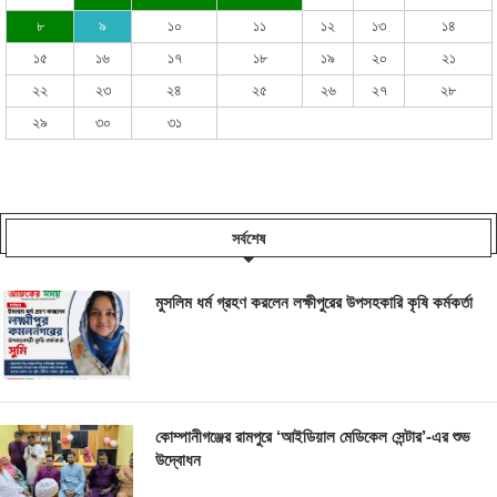
৮
৯
১০
১১
১২
১৩
১৪
১৫
১৬
১৭
১৮
১৯
২০
২১
২২
২৩
২৪
২৫
২৬
২৭
২৮
২৯
৩০
৩১
সর্বশেষ
মুসলিম ধর্ম গ্রহণ করলেন লক্ষীপুরের উপসহকারি কৃষি কর্মকর্তা
কোম্পানীগঞ্জের রামপুরে ‘আইডিয়াল মেডিকেল সেন্টার’-এর শুভ
উদ্বোধন