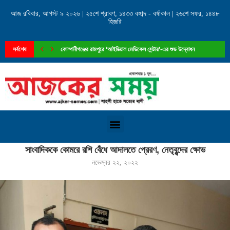
আজ রবিবার, আগস্ট ৯ ২০২৬ | ২৫শে শ্রাবণ, ১৪৩৩ বঙ্গাব্দ - বর্ষাকাল | ২৬শে সফর, ১৪৪৮
হিজরি
কোম্পানীগঞ্জের রামপুরে ‘আইডিয়াল মেডিকেল সেন্টার’-এর শুভ উদ্বোধন
সর্বশেষ
চৌদ্দগ্রাম জগন্নাথদিঘী ইউনিয়নে চেয়ারম্যান পদে আলোচনায় মোঃ সাখাওয়াত...
Home
»
সাংবাদিককে কোমরে রশি বেঁধে আদালতে প্রেরণ, নেতৃবৃন্দের ক্ষোভ
সাংবাদিককে কোমরে রশি বেঁধে আদালতে প্রেরণ, নেতৃবৃন্দের ক্ষোভ
নভেম্বর ২২, ২০২২