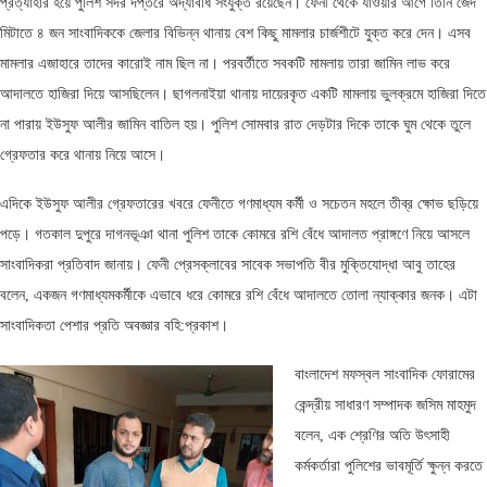
প্রত্যাহার হয়ে পুলিশ সদর দপ্তরে অদ্যাবধি সংযুক্ত রয়েছেন। ফেনী থেকে যাওয়ার আগে তিনি জেদ
মিটাতে ৪ জন সাংবাদিককে জেলার বিভিন্ন থানায় বেশ কিছু মামলার চার্জশীটে যুক্ত করে দেন। এসব
মামলার এজাহারে তাদের কারোই নাম ছিল না। পরবর্তীতে সবকটি মামলায় তারা জামিন লাভ করে
আদালতে হাজিরা দিয়ে আসছিলেন। ছাগলনাইয়া থানায় দায়েরকৃত একটি মামলায় ভুলক্রমে হাজিরা দিতে
না পারায় ইউসুফ আলীর জামিন বাতিল হয়। পুলিশ সোমবার রাত দেড়টার দিকে তাকে ঘুম থেকে তুলে
গ্রেফতার করে থানায় নিয়ে আসে।
এদিকে ইউসুফ আলীর গ্রেফতারের খবরে ফেনীতে গণমাধ্যম কর্মী ও সচেতন মহলে তীব্র ক্ষোভ ছড়িয়ে
পড়ে। গতকাল দুপুরে দাগনভূঞা থানা পুলিশ তাকে কোমরে রশি বেঁধে আদালত প্রাঙ্গণে নিয়ে আসলে
সাংবাদিকরা প্রতিবাদ জানায়। ফেনী প্রেসক্লাবের সাবেক সভাপতি বীর মুক্তিযোদ্ধা আবু তাহের
বলেন, একজন গণমাধ্যমকর্মীকে এভাবে ধরে কোমরে রশি বেঁধে আদালতে তোলা ন্যাক্কার জনক। এটা
সাংবাদিকতা পেশার প্রতি অবজ্ঞার বহি:প্রকাশ।
বাংলাদেশ মফস্বল সাংবাদিক ফোরামের
কেন্দ্রীয় সাধারণ সম্পাদক জসিম মাহমুদ
বলেন, এক শ্রেণির অতি উৎসাহী
কর্মকর্তারা পুলিশের ভাবমূর্তি ক্ষুন্ন করতে