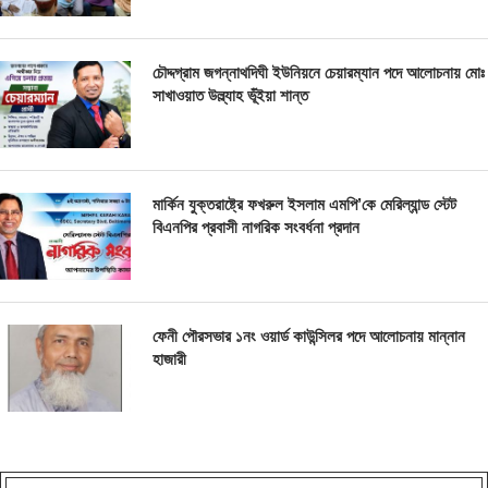
চৌদ্দগ্রাম জগন্নাথদিঘী ইউনিয়নে চেয়ারম্যান পদে আলোচনায় মোঃ
সাখাওয়াত উল্ল্যাহ ভূঁইয়া শান্ত
মার্কিন যুক্তরাষ্ট্রে ফখরুল ইসলাম এমপি’কে মেরিল্যান্ড স্টেট
বিএনপির প্রবাসী নাগরিক সংবর্ধনা প্রদান
ফেনী পৌরসভার ১নং ওয়ার্ড কাউন্সিলর পদে আলোচনায় মান্নান
হাজারী