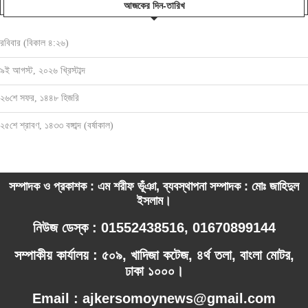
আজকের দিন-তারিখ
রবিবার (বিকাল ৪:২৬)
৯ই আগস্ট, ২০২৬ খ্রিস্টাব্দ
২৬শে সফর, ১৪৪৮ হিজরি
২৫শে শ্রাবণ, ১৪৩৩ বঙ্গাব্দ (বর্ষাকাল)
সম্পাদক ও প্রকাশক : এম শরীফ ভূঁঞা, ব্যবস্থাপনা সম্পাদক : মোঃ জাহিদুল
ইসলাম।
নিউজ ডেস্ক : 01552438516, 01670899144
সম্পাকীয় কার্যালয় : ৫০৯, খাদিজা কটেজ, ৪র্থ তলা, বাংলা মোটর,
ঢাকা ১০০০।
Email : ajkersomoynews@gmail.com