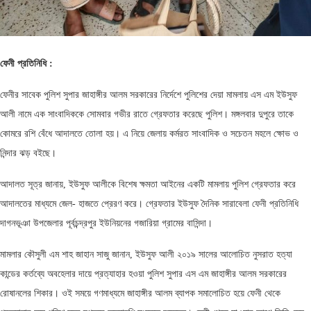
ফেনী
প্রতিনিধি
:
ফেনীর সাবেক পুলিশ সুপার জাহাঙ্গীর আলম সরকারের নির্দেশে পুলিশের দেয়া মামলায় এস এম ইউসুফ
আলী নামে এক সাংবাদিককে সোমবার গভীর রাতে গ্রেফতার করেছে পুলিশ। মঙ্গলবার দুপুরে তাকে
কোমরে রশি বেঁধে আদালতে তোলা হয়। এ নিয়ে জেলায় কর্মরত সাংবাদিক ও সচেতন মহলে ক্ষোভ ও
নিন্দার ঝড় বইছে।
আদালত সূত্র জানায়, ইউসুফ আলীকে বিশেষ ক্ষমতা আইনের একটি মামলায় পুলিশ গ্রেফতার করে
আদালতের মাধ্যমে জেল- হাজতে প্রেরণ করে। গ্রেফতার ইউসুফ দৈনিক সারাবেলা ফেনী প্রতিনিধি
দাগনভূঞা উপজেলার পূর্বচন্দ্রপুর ইউনিয়নের গজারিয়া গ্রামের বাসিন্দা।
মামলার কৌসুলী এম শাহ জাহান সাজু জানান, ইউসুফ আলী ২০১৯ সালের আলোচিত নুসরাত হত্যা
কান্ডের কর্তব্যে অবহেলার দায়ে প্রত্যাহার হওয়া পুলিশ সুপার এস এম জাহাঙ্গীর আলম সরকারের
রোষানলের শিকার। ওই সময়ে গণমাধ্যমে জাহাঙ্গীর আলম ব্যাপক সমালোচিত হয়ে ফেনী থেকে