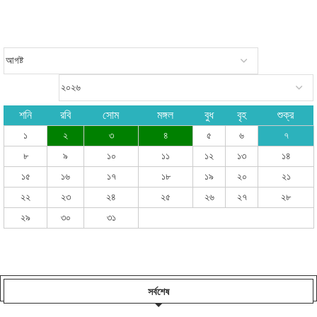
শনি
রবি
সোম
মঙ্গল
বুধ
বৃহ
শুক্র
১
২
৩
৪
৫
৬
৭
৮
৯
১০
১১
১২
১৩
১৪
১৫
১৬
১৭
১৮
১৯
২০
২১
২২
২৩
২৪
২৫
২৬
২৭
২৮
২৯
৩০
৩১
সর্বশেষ