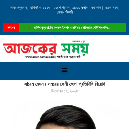
আজ শুক্রবার, আগস্ট ৭ ২০২৬ | ২৩শে শ্রাবণ, ১৪৩৩ বঙ্গাব্দ - বর্ষাকাল | ২৪শে সফর,
১৪৪৮ হিজরি
সর্বশেষ
মার্কিন যুক্তরাষ্ট্রে ফখরুল ইসলাম এমপি’কে মেরিল্যান্ড স্টেট বিএনপির...
Home
»
সায়েম মেঘনার সময়ের ফেনী জেলা প্রতিনিধি নিয়োগ
সায়েম মেঘনার সময়ের ফেনী জেলা প্রতিনিধি নিয়োগ
ডিসেম্বর ১২, ২০২৪