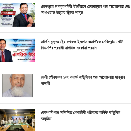
চৌদ্দগ্রাম জগন্নাথদিঘী ইউনিয়নে চেয়ারম্যান পদে আলোচনায় মোঃ
সাখাওয়াত উল্ল্যাহ ভূঁইয়া শান্ত
মার্কিন যুক্তরাষ্ট্রে ফখরুল ইসলাম এমপি’কে মেরিল্যান্ড স্টেট
বিএনপির প্রবাসী নাগরিক সংবর্ধনা প্রদান
ফেনী পৌরসভার ১নং ওয়ার্ড কাউন্সিলর পদে আলোচনায় মান্নান
হাজারী
কোম্পানীগঞ্জে সম্মিলিত পেশাজীবী পরিষদের বার্ষিক কাউন্সিল
অনুষ্ঠিত