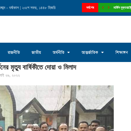
াব্দ - বর্ষাকাল | ২৩শে সফর, ১৪৪৮ হিজরি
নে চেয়ারম্যান পদে আলোচনায় মোঃ সাখাওয়াত...
সর্বশেষ
মার্কিন যুক্তরা
রাজনীতি
জাতীয়
অর্থনীতি
আন্তর্জাতিক
শিক্ষাঙ্গন
নের মৃত্যু বার্ষিকীতে দোয়া ও মিলাদ
ুলাই ২৬, ২০২২