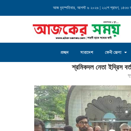
্যালয় এর...
আজ বৃহস্পতিবার, আগস্ট ৬ ২০২৬ | ২২শে শ্রাবণ, ১৪৩৩ বঙ্গ
চৌদ্দগ্রাম জগন্নাথদিঘী ইউনিয়
প্রচ্ছদ
সারাদেশ
ফেনী জেলা
Home
»
শ্রমিকদল নেতা ইদ্রিস বর্তনের মৃত্যু বার্ষিকীতে দোয়া ও মিলাদ
শ্রমিকদল নেতা ইদ্রিস বর্ত
জ