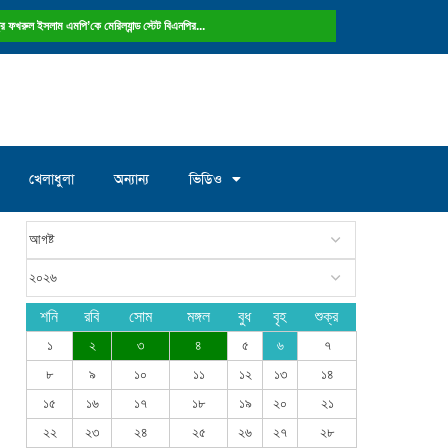
ষ্ট্রে ফখরুল ইসলাম এমপি’কে মেরিল্যান্ড স্টেট বিএনপির...
খেলাধুলা
অন্যান্য
ভিডিও
শনি
রবি
সোম
মঙ্গল
বুধ
বৃহ
শুক্র
১
২
৩
৪
৫
৬
৭
৮
৯
১০
১১
১২
১৩
১৪
১৫
১৬
১৭
১৮
১৯
২০
২১
২২
২৩
২৪
২৫
২৬
২৭
২৮