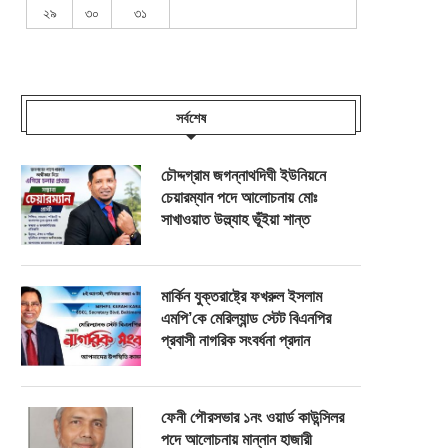
২৯
৩০
৩১
সর্বশেষ
চৌদ্দগ্রাম জগন্নাথদিঘী ইউনিয়নে
চেয়ারম্যান পদে আলোচনায় মোঃ
সাখাওয়াত উল্ল্যাহ ভূঁইয়া শান্ত
মার্কিন যুক্তরাষ্ট্রে ফখরুল ইসলাম
এমপি’কে মেরিল্যান্ড স্টেট বিএনপির
প্রবাসী নাগরিক সংবর্ধনা প্রদান
ফেনী পৌরসভার ১নং ওয়ার্ড কাউন্সিলর
পদে আলোচনায় মান্নান হাজারী