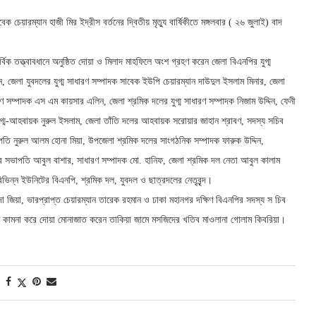
েয়ারম্যান হাজী মির ইদ্রীস বর্তনের দ্বিতীয় মৃত্যু বার্ষিকীতে মঙ্গলবার ( ২৬ জুলাই) বাদ
 তত্ত্বাবধানে অনুষ্ঠিত দোয়া ও মিলাদ মাহফিলে অংশ গ্রহণ করেন জেলা বিএনপির যুগ্ম
 জেলা যুবদলের যুগ্ম সাধারণ সম্পাদক সাবেক ইউপি চেয়ারম্যান দাউদুল ইসলাম মিনার, জেলা
সম্পাদক এস এম কায়সার এলিন, জেলা শ্রমিক দলের যুগ্ম সাধারণ সম্পাদক নিজাম উদ্দিন, ফেনী
ুগ্ম-আহবায়ক নুরুল ইসলাম, জেলা তাঁতি দলের আহবায়ক সরোয়ার জাহান শ্রাবণ, সদস্য সচিব
তি নুরুল আলম হোনা মিয়া, উপজেলা শ্রমিক দলের সাংগঠনিক সম্পাদক ফারুক উদ্দিন,
ৌর সভাপতি আবুল বাশার, সাধারণ সম্পাদক মো. হানিফ, জেলা শ্রমিক দল নেতা আবুল কালাম
ন্ন ইউনিটের বিএনপি, শ্রমিক দল, যুবদল ও ছাত্রদলের নেতৃবৃন্দ।
া জিয়া, ভারপ্রাপ্ত চেয়ারম্যান তারেক রহমান ও ঢাকা মহানগর দক্ষিণ বিএনপির সদস্য স চিব
ণ কামনা করে দোয়া মোনাজাত করেন তাকিয়া জামে মসজিদের খতিব মাওলানা গোলাম কিবরিয়া।