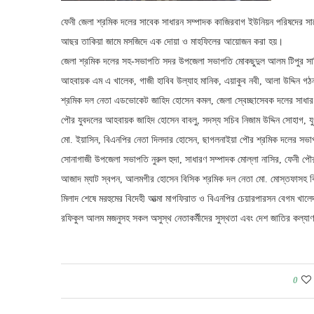
ফেনী জেলা শ্রমিক দলের সাবেক সাধারন সম্পাদক কাজিরবাগ ইউনিয়ন পরিষদের সাবেক চ
আছর তাকিয়া জামে মসজিদে এক দোয়া ও মাহফিলের আয়োজন করা হয়।
জেলা শ্রমিক দলের সহ-সভাপতি সদর উপজেলা সভাপতি মোকছুদুল আলম টিপুর সার্বিক
আহবায়ক এম এ খালেক, গাজী হাবিব উল্যাহ মানিক, এয়াকুব নবী, আলা উদ্দিন গঠন,
শ্রমিক দল নেতা এডভোকেট জাহিদ হোসেন কমল, জেলা স্বেচ্ছাসেবক দলের সাধারণ 
পৌর যুবদলের আহবায়ক জাহিদ হোসেন বাবলু, সদস্য সচিব নিজাম উদ্দিন সোহাগ, য
মো. ইয়াসিন, বিএনপির নেতা দিলদার হোসেন, ছাগলনাইয়া পৌর শ্রমিক দলের সভাপ
সোনাগাজী উপজেলা সভাপতি নুরুল হুদা, সাধারণ সম্পাদক মোল্লা নাসির, ফেনী প
আজাদ ম্যাট স্বপন, আলমগীর হোসেন বিসিক শ্রমিক দল নেতা মো. মোস্তফাসহ বিভি
মিলাদ শেষে মরহুমের বিদেহী আত্মা মাগফিরাত ও বিএনপির চেয়ারপারসন বেগম খালেদ
রফিকুল আলম মজনুসহ সকল অসুস্থ নেতাকর্মীদের সুস্থতা এবং দেশ জাতির কল্যা
0