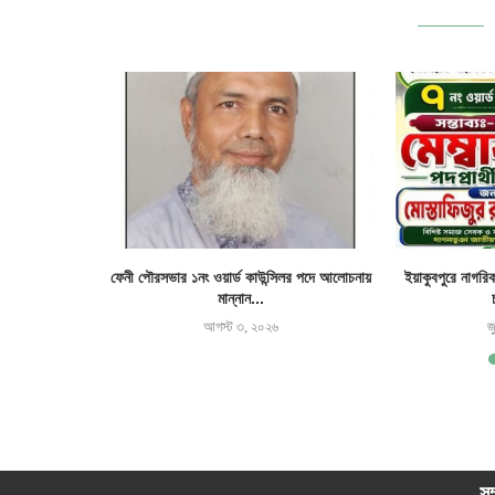
র জমি দখল ও ঘর
ফেনী পৌরসভার ১নং ওয়ার্ড কাউন্সিলর পদে আলোচনায়
ইয়াকুবপুরে নাগরি
মান্নান...
আগস্ট ৩, ২০২৬
জ
সম