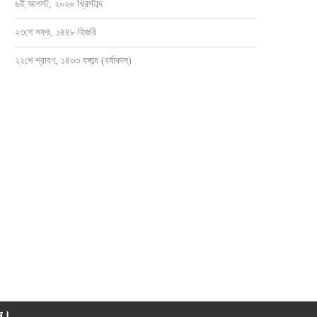
৬ই আগস্ট, ২০২৬ খ্রিস্টাব্দ
২৩শে সফর, ১৪৪৮ হিজরি
২২শে শ্রাবণ, ১৪৩৩ বঙ্গাব্দ (বর্ষাকাল)
সেবক হয়ে ৫নং ওয়ার্ডবাসীর পাশে থাকতে চান
সাংবাদিক ওসমান হারুন মাহমুদ দুলালের স্মরণে
জাহাঙ্গীর...
ও...
জুলাই ২৮, ২০২৬
জুলাই ২১, ২০২৬
াম।