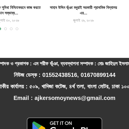
ক সুবিধা নিশ্চিতকরনে কাজ করতে
সাহাব উদ্দিন ভূঁঞা মধুয়াই সরকারী প্রাথমিক বিদ্যালয়
চান সম্ভাব্য...
এর...
ুলাই ৩০, ২০২৬
জুলাই ২৯, ২০২৬
্পাদক ও প্রকাশক : এম শরীফ ভূঁঞা, ব্যবস্থাপনা সম্পাদক : মোঃ জাহিদুল ইসল
নিউজ ডেস্ক : 01552438516, 01670899144
পাকীয় কার্যালয় : ৫০৯, খাদিজা কটেজ, ৪র্থ তলা, বাংলা মোটর, ঢাকা ১
Email : ajkersomoynews@gmail.com