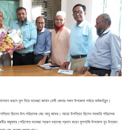
গদান করলে ফুল দিয়ে শুভেচ্ছা জানান ফেনী জেলার সকল উপজেলা পর্যায়ে কর্মকর্তাবৃন্দ।
উপস্থিত ছিলেন উপ-পরিচালক মোঃ আবু জাফর। আরো উপস্থিত ছিলেন সহকারি পরিচালক
ীর মজুমদার।পরিশেষে শুভেচ্ছা স্বরূপ বক্তব্য প্রদান করেন ফুলগাজি উপজেলা যুব উন্নয়ন