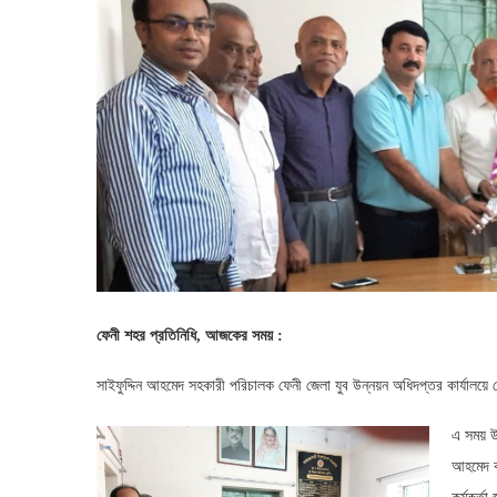
ফেনী শহর প্রতিনিধি, আজকের সময় :
সাইফুদ্দিন আহমেদ সহকারী পরিচালক ফেনী জেলা যুব উন্নয়ন অধিদপ্তর কার্যালয়ে যো
এ সময় 
আহমেদ কব