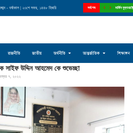
াব্দ - বর্ষাকাল | ২৩শে সফর, ১৪৪৮ হিজরি
নে চেয়ারম্যান পদে আলোচনায় মোঃ সাখাওয়াত...
সর্বশেষ
মার্কিন যুক্তরা
রাজনীতি
জাতীয়
অর্থনীতি
আন্তর্জাতিক
শিক্ষাঙ্গন
ক সাইফ উদ্দিন আহমেদ কে শুভেচ্ছা
েম্বর ৭, ২০২২