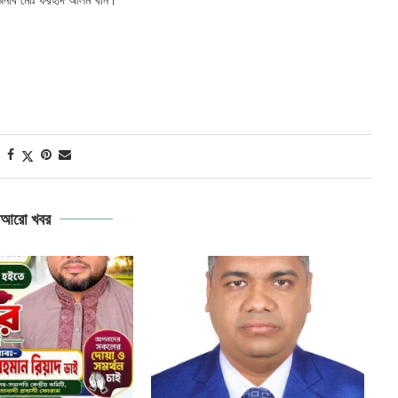
তা জনাব মোঃ ফরহাদ আলম খান।
আরো খবর