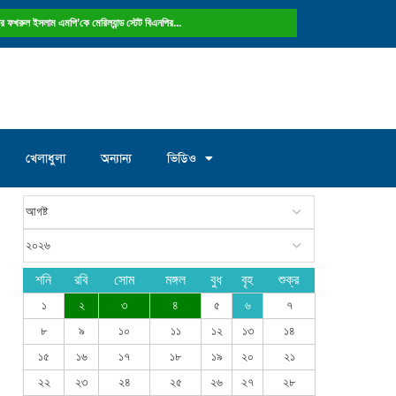
ষ্ট্রে ফখরুল ইসলাম এমপি’কে মেরিল্যান্ড স্টেট বিএনপির...
খেলাধুলা
অন্যান্য
ভিডিও
শনি
রবি
সোম
মঙ্গল
বুধ
বৃহ
শুক্র
১
২
৩
৪
৫
৬
৭
৮
৯
১০
১১
১২
১৩
১৪
১৫
১৬
১৭
১৮
১৯
২০
২১
২২
২৩
২৪
২৫
২৬
২৭
২৮