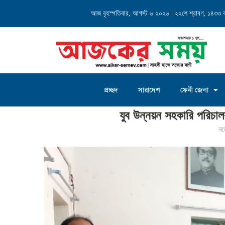
্যালয় এর...
আজ বৃহস্পতিবার, আগস্ট ৬ ২০২৬ | ২২শে শ্রাবণ, ১৪৩৩ বঙ্গ
চৌদ্দগ্রাম জগন্নাথদিঘী ইউনিয়
প্রচ্ছদ
সারাদেশ
ফেনী জেলা
Home
»
যুব উন্নয়ন সহকারি পরিচালক সাইফ উদ্দিন আহমেদ কে শুভেচ্ছা
যুব উন্নয়ন সহকারি পরিচাল
নভ