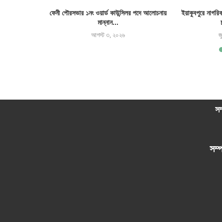
র জমি দখল ও ঘর
ফেনী পৌরসভার ১নং ওয়ার্ড কাউন্সিলর পদে আলোচনায়
ইয়াকুবপুরে নাগরি
মান্নান...
আগস্ট ৩, ২০২৬
জ
সম
সম্