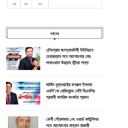
২৯
৩০
৩১
সর্বশেষ
চৌদ্দগ্রাম জগন্নাথদিঘী ইউনিয়নে
চেয়ারম্যান পদে আলোচনায় মোঃ
সাখাওয়াত উল্ল্যাহ ভূঁইয়া শান্ত
মার্কিন যুক্তরাষ্ট্রে ফখরুল ইসলাম
এমপি’কে মেরিল্যান্ড স্টেট বিএনপির
প্রবাসী নাগরিক সংবর্ধনা প্রদান
ফেনী পৌরসভার ১নং ওয়ার্ড কাউন্সিলর
পদে আলোচনায় মান্নান হাজারী