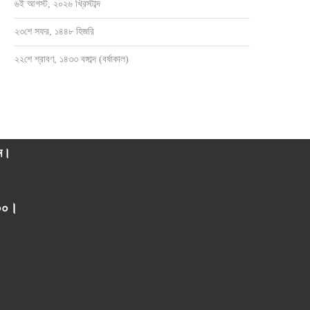
৬ই আগস্ট, ২০২৬ খ্রিস্টাব্দ
সেবক হয়ে ৫নং ওয়ার্ডবাসীর পাশে থাকতে চান
সাংবাদিক ওসমান হারুন মাহমুদ দুলালের স্মরণে
জাহাঙ্গীর...
ও...
২৩শে সফর, ১৪৪৮ হিজরি
জুলাই ২৮, ২০২৬
জুলাই ২১, ২০২৬
২২শে শ্রাবণ, ১৪৩৩ বঙ্গাব্দ (বর্ষাকাল)
াম।
০০০।