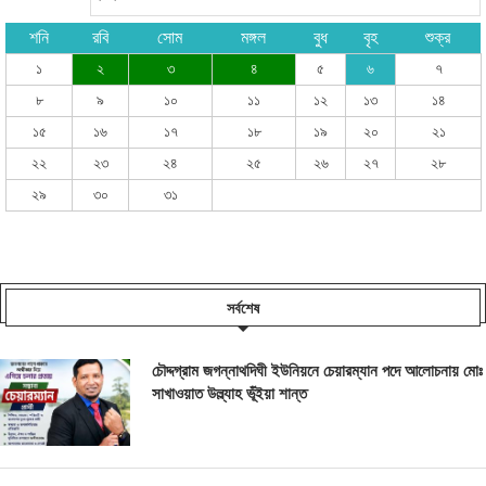
শনি
রবি
সোম
মঙ্গল
বুধ
বৃহ
শুক্র
১
২
৩
৪
৫
৬
৭
৮
৯
১০
১১
১২
১৩
১৪
১৫
১৬
১৭
১৮
১৯
২০
২১
২২
২৩
২৪
২৫
২৬
২৭
২৮
২৯
৩০
৩১
সর্বশেষ
চৌদ্দগ্রাম জগন্নাথদিঘী ইউনিয়নে চেয়ারম্যান পদে আলোচনায় মোঃ
সাখাওয়াত উল্ল্যাহ ভূঁইয়া শান্ত