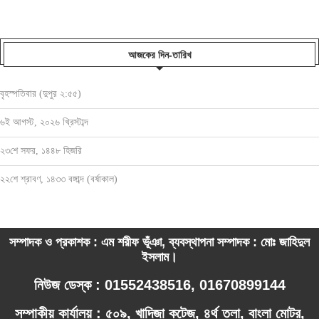
আজকের দিন-তারিখ
বৃহস্পতিবার (দুপুর ২:৫৫)
৬ই আগস্ট, ২০২৬ খ্রিস্টাব্দ
২৩শে সফর, ১৪৪৮ হিজরি
২২শে শ্রাবণ, ১৪৩৩ বঙ্গাব্দ (বর্ষাকাল)
সম্পাদক ও প্রকাশক : এম শরীফ ভূঁঞা, ব্যবস্থাপনা সম্পাদক : মোঃ জাহিদুল
ইসলাম।
নিউজ ডেস্ক : 01552438516, 01670899144
সম্পাকীয় কার্যালয় : ৫০৯, খাদিজা কটেজ, ৪র্থ তলা, বাংলা মোটর,