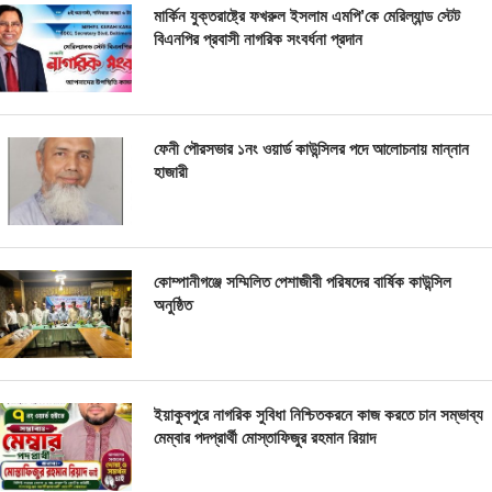
মার্কিন যুক্তরাষ্ট্রে ফখরুল ইসলাম এমপি’কে মেরিল্যান্ড স্টেট
বিএনপির প্রবাসী নাগরিক সংবর্ধনা প্রদান
ফেনী পৌরসভার ১নং ওয়ার্ড কাউন্সিলর পদে আলোচনায় মান্নান
হাজারী
কোম্পানীগঞ্জে সম্মিলিত পেশাজীবী পরিষদের বার্ষিক কাউন্সিল
অনুষ্ঠিত
ইয়াকুবপুরে নাগরিক সুবিধা নিশ্চিতকরনে কাজ করতে চান সম্ভাব্য
মেম্বার পদপ্রার্থী মোস্তাফিজুর রহমান রিয়াদ