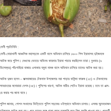
ফেনী প্রতিনিধি :
ফেনী-নোয়াখালী আঞ্চলিক মহাসড়কে একটি বাসে অভিযান চালিয়ে ১৬০০ পিস ইয়াবাসহ দুইজনকে
আটক করে পুলিশ। বেগুনের ভেতরে অভিনব কায়দায় ইয়াবা পাচার করছিলেন তারা। বুধবার (৬
ডিসেম্বর) পাঁচগাছিয়া বাজার এলাকায় যমুনা নামক বাসে অভিযান চালিয়ে তাদের আটক করা হয়।
আটক দুজন হলেন – কক্সবাজারের টেকনাফ উপজেলার নয়া পাড়ার বাসিন্দা ফারুক (২৫) ও টেকনাফের
সাবরাংয়ের মনোয়ারা বেগম (৩৫)। পুলিশের ধারণা, আটক নারীর পেটেও ইয়াবা রয়েছে। তবে তা এক্স-
রে করার পর জানা যাবে।
পুলিশ জানায়, গোপন সংবাদের ভিত্তিতে পুলিশ সড়কের ওইস্থানে অভিযান চালায়। এসময় সন্দেহভাজন
দুইজনকে আটক করা হয়। পরে তাদের সঙ্গে থাকা ব্যাগ তল্লাশি করে কিছু সবজি পাওয়া যায়। পরবর্তী