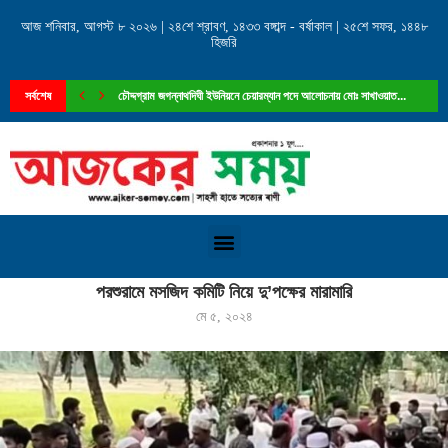
আজ শনিবার, আগস্ট ৮ ২০২৬ | ২৪শে শ্রাবণ, ১৪৩৩ বঙ্গাব্দ - বর্ষাকাল | ২৫শে সফর, ১৪৪৮
হিজরি
সর্বশেষ
চৌদ্দগ্রাম জগন্নাথদিঘী ইউনিয়নে চেয়ারম্যান পদে আলোচনায় মোঃ সাখাওয়াত...
Home
»
পরশুরামে মসজিদ কমিটি নিয়ে দু’পক্ষের মারামারি
পরশুরামে মসজিদ কমিটি নিয়ে দু’পক্ষের মারামারি
মে ৫, ২০২৪