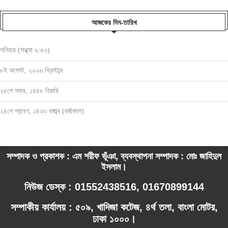
আজকের দিন-তারিখ
শনিবার (সন্ধ্যা ৬:৫৩)
৮ই আগস্ট, ২০২৬ খ্রিস্টাব্দ
২৫শে সফর, ১৪৪৮ হিজরি
২৪শে শ্রাবণ, ১৪৩৩ বঙ্গাব্দ (বর্ষাকাল)
সম্পাদক ও প্রকাশক : এম শরীফ ভূঁঞা, ব্যবস্থাপনা সম্পাদক : মোঃ জাহিদুল
ইসলাম।
নিউজ ডেস্ক : 01552438516, 01670899144
সম্পাকীয় কার্যালয় : ৫০৯, খাদিজা কটেজ, ৪র্থ তলা, বাংলা মোটর,
ঢাকা ১০০০।