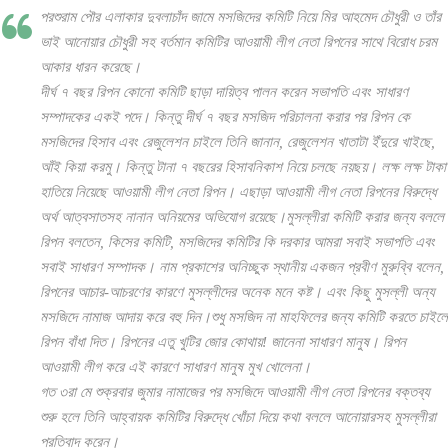
পরশুরাম পৌর এলাকার দুবলাচাঁদ জামে মসজিদের কমিটি নিয়ে মির আহমেদ চৌধুরী ও তাঁর
ভাই আনোয়ার চৌধুরী সহ বর্তমান কমিটির আওয়ামী লীগ নেতা রিপনের সাথে বিরোধ চরম
আকার ধারন করেছে।
দীর্ঘ ৭ বছর রিপন কোনো কমিটি ছাড়া দায়িত্ব পালন করেন সভাপতি এবং সাধারণ
সম্পাদকের একই পদে। কিন্তু দীর্ঘ ৭ বছর মসজিদ পরিচালনা করার পর রিপন কে
মসজিদের হিসাব এবং রেজুলেশন চাইলে তিনি জানান, রেজুলেশন খাতাটা ইঁদুরে খাইছে,
আঁই কিয়া করমু। কিন্তু টানা ৭ বছরের হিসাবনিকাশ নিয়ে চলছে নয়ছয়। লক্ষ লক্ষ টাকা
হাতিয়ে নিয়েছে আওয়ামী লীগ নেতা রিপন। এছাড়া আওয়ামী লীগ নেতা রিপনের বিরুদ্ধে
অর্থ আত্বসাতসহ নানান অনিয়মের অভিযোগ রয়েছে।মুসল্লীরা কমিটি করার জন্য বললে
রিপন বলতেন, কিসের কমিটি, মসজিদের কমিটির কি দরকার আমরা সবাই সভাপতি এবং
সবাই সাধারণ সম্পাদক। নাম প্রকাশের অনিচ্ছুক স্থানীয় একজন প্রবীণ মুরুব্বি বলেন,
রিপনের আচার-আচরণের কারণে মুসল্লীদের অনেক মনে কষ্ট। এবং কিছু মুসল্লী অন্য
মসজিদে নামাজ আদায় করে বহু দিন।শুধু মসজিদ না মাহফিলের জন্য কমিটি করতে চাইলে
রিপন বাঁধা দিত। রিপনের এতু খুটির জোর কোথায়! জানেনা সাধারণ মানুষ। রিপন
আওয়ামী লীগ করে এই কারণে সাধারণ মানুষ মুখ খোলেনা।
গত ৩রা মে শুক্রবার জুমার নামাজের পর মসজিদে আওয়ামী লীগ নেতা রিপনের বক্তব্য
শুরু হলে তিনি আহ্বায়ক কমিটির বিরুদ্ধে খোঁচা দিয়ে কথা বললে আনোয়ারসহ মুসল্লীরা
প্রতিবাদ করেন।