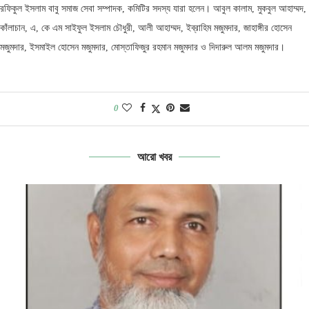
রফিকুল ইসলাম বাবু সমাজ সেবা সম্পাদক, কমিটির সদস্য যারা হলেন। আবুল কালাম, মুকবুল আহাম্মদ,
কাঁলাচান, এ, কে এম সাইফুল ইসলাম চৌধুরী, আলী আহাম্মদ, ইব্রাহিম মজুমদার, জাহাঙ্গীর হোসেন
মজুমদার, ইসমাইল হোসেন মজুমদার, মোস্তাফিজুর রহমান মজুমদার ও দিদারুল আলম মজুমদার।
0
আরো খবর