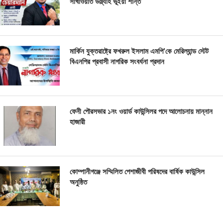
সাখাওয়াত উল্ল্যাহ ভূঁইয়া শান্ত
মার্কিন যুক্তরাষ্ট্রে ফখরুল ইসলাম এমপি’কে মেরিল্যান্ড স্টেট
বিএনপির প্রবাসী নাগরিক সংবর্ধনা প্রদান
ফেনী পৌরসভার ১নং ওয়ার্ড কাউন্সিলর পদে আলোচনায় মান্নান
হাজারী
কোম্পানীগঞ্জে সম্মিলিত পেশাজীবী পরিষদের বার্ষিক কাউন্সিল
অনুষ্ঠিত