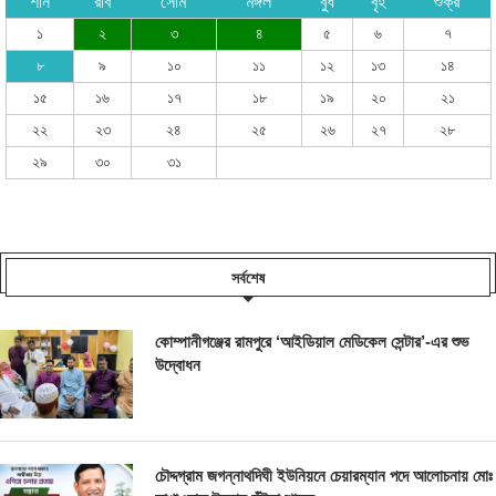
শনি
রবি
সোম
মঙ্গল
বুধ
বৃহ
শুক্র
১
২
৩
৪
৫
৬
৭
৮
৯
১০
১১
১২
১৩
১৪
১৫
১৬
১৭
১৮
১৯
২০
২১
২২
২৩
২৪
২৫
২৬
২৭
২৮
২৯
৩০
৩১
সর্বশেষ
কোম্পানীগঞ্জের রামপুরে ‘আইডিয়াল মেডিকেল সেন্টার’-এর শুভ
উদ্বোধন
চৌদ্দগ্রাম জগন্নাথদিঘী ইউনিয়নে চেয়ারম্যান পদে আলোচনায় মোঃ