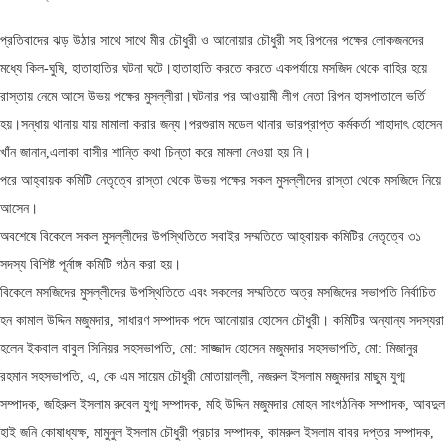
প্রতিবাদের ঝড় উঠার সাথে সাথে মীর চৌধুরী ও আনোয়ার চৌধুরী সহ রিপনের পক্ষের লোকজনদের
মধ্যে কিল-ঘুষি, হাতাহাতির ঘটনা ঘটে।হাতাহাতি করতে করতে একপর্যায়ে মসজিদ থেকে বাহির হয়ে
রাস্তায় নেমে আসে উভয় পক্ষের মুসল্লীরা।ঘটনার পর আওয়ামী লীগ নেতা রিপন হাসপাতালে ভর্তি
হয়।সন্ধায় থানায় যায় মামালা করার জন্য।পরশুরাম মডেল থানার ভারপ্রাপ্ত কর্মকর্তা শাহাদাৎ হোসেন
খাঁন জানান,এলাকা বাসীর শান্তি কথা চিন্তা করে মামলা নেওয়া হয় নি।
পরে আহ্বায়ক কমিটি নেতৃত্বে রাস্তা থেকে উভয় পক্ষের সকল মুসল্লীদের রাস্তা থেকে মসজিদে নিয়ে
আসেন।
অবশেষে বিকেলে সকল মুসল্লীদের উপস্থিতিতে সবাইর সম্মতিতে আহ্বায়ক কমিটির নেতৃত্বে ৩১
সদস্য বিশিষ্ট পূর্নাঙ্গ কমিটি গঠন করা হয়।
বিকেলে মসজিদের মুসল্লীদের উপস্থিতিতে এবং সকলের সম্মতিতে অত্র মসজিদের সভাপতি নির্বাচিত
হন কামাল উদ্দিন মজুমদার, সাধারণ সম্পাদক পদে আনোয়ার হোসেন চৌধুরী। কমিটির অন্যান্য সদস্যরা
হলেন ইকবাল বাবুল সিনিয়র সহসভাপতি, মো: সাজ্জাদ হোসেন মজুমদার সহসভাপতি, মো: মিজানুর
রহমান সহসভাপতি, এ, কে এম সায়েম চৌধুরী মোতায়াল্লী, নজরুল ইসলাম মজুমদার মাছুম যুগ্ম
সম্পাদক, জহিরুল ইসলাম রুবেল যুগ্ম সম্পাদক, মহি উদ্দিন মজুমদার মোহন সাংগঠনিক সম্পাদক, আবদুল
হাই জনি কোষাধ্যক্ষ, মামুনুল ইসলাম চৌধুরী প্রচার সম্পাদক, কামরুল ইসলাম বাবর দপ্তর সম্পাদক,