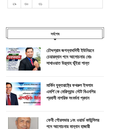
২৯
৩০
৩১
সর্বশেষ
চৌদ্দগ্রাম জগন্নাথদিঘী ইউনিয়নে
চেয়ারম্যান পদে আলোচনায় মোঃ
সাখাওয়াত উল্ল্যাহ ভূঁইয়া শান্ত
মার্কিন যুক্তরাষ্ট্রে ফখরুল ইসলাম
এমপি’কে মেরিল্যান্ড স্টেট বিএনপির
প্রবাসী নাগরিক সংবর্ধনা প্রদান
ফেনী পৌরসভার ১নং ওয়ার্ড কাউন্সিলর
পদে আলোচনায় মান্নান হাজারী