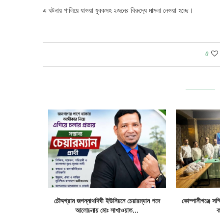
এ ঘটনায় পালিয়ে যাওয়া যুবকসহ ২জনের বিরুদ্ধে মামলা নেওয়া হচ্ছে।
0
ষদের নতুন কমিটি
চৌদ্দগ্রাম জগন্নাথদিঘী ইউনিয়নে চেয়ারম্যান পদে
কোম্পানীগঞ্জে সম
আলোচনায় মোঃ সাখাওয়াত...
ক