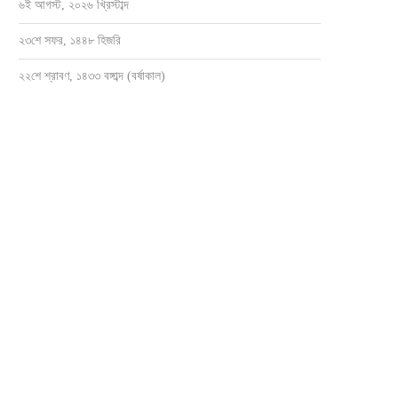
৬ই আগস্ট, ২০২৬ খ্রিস্টাব্দ
২৩শে সফর, ১৪৪৮ হিজরি
২২শে শ্রাবণ, ১৪৩৩ বঙ্গাব্দ (বর্ষাকাল)
সোনাগাজীর নবাবপুরে একমাত্র সরকারি স্বাস্থ্য
কবিরহাটে কনশাস কনজ্যুমার্স সোসাইটির মতব
কেন্দ্রটি এখন নিজেই...
পরিচিতি সভা