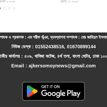
আগস্ট ২, ২০২৬
জুলাই ২৩, ২০২৬
্পাদক ও প্রকাশক : এম শরীফ ভূঁঞা, ব্যবস্থাপনা সম্পাদক : মোঃ জাহিদুল ইসল
নিউজ ডেস্ক : 01552438516, 01670899144
পাকীয় কার্যালয় : ৫০৯, খাদিজা কটেজ, ৪র্থ তলা, বাংলা মোটর, ঢাকা ১
Email : ajkersomoynews@gmail.com