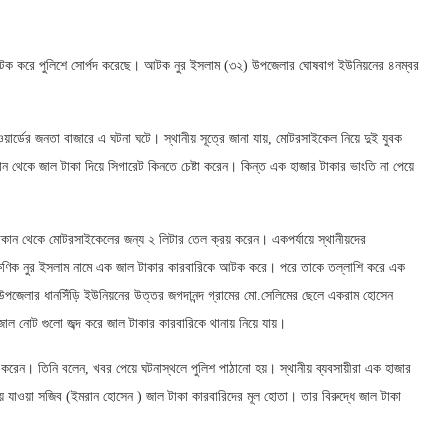
আটক করে পুলিশে সোর্পদ করেছে। আটক নুর ইসলাম (৩২) উপজেলার ঘোষবাগ ইউনিয়নের ৪নম্বর
ার্ডের জনতা বাজারে এ ঘটনা ঘটে। স্থানীয় সূত্রে জানা যায়, মোটরসাইকেল নিয়ে দুই যুবক
েকে জাল টাকা দিয়ে সিগারেট কিনতে চেষ্টা করেন। কিন্ত এক হাজার টাকার ভাংতি না পেয়ে
কান থেকে মোটরসাইকেলের জন্য ২ লিটার তেল ক্রয় করেন। একপর্যায়ে স্থানীয়দের
ক্ষণিক নুর ইসলাম নামে এক জাল টাকার কারবারিকে আটক করে। পরে তাকে তল্লাশি করে এক
জেলার ধানসিঁড়ি ইউনিয়নের উত্তর জগদানন্দ গ্রামের মো.সেলিমের ছেলে একরাম হোসেন
জাল নোট গুলো জব্দ করে জাল টাকার কারবারিকে থানায় নিয়ে যায়।
িত করেন। তিনি বলেন, খবর পেয়ে ঘটনাস্থলে পুলিশ পাঠানো হয়। স্থানীয় ব্যবসায়ীরা এক হাজার
 যাওয়া সজিব (ইমরান হোসেন ) জাল টাকা কারবারিদের মূল হোতা। তার বিরুদ্ধে জাল টাকা