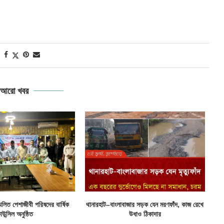
আরো খবর
্মিলিত পেশাজীবী পরিষদের বার্ষিক
থানারহাট–বাংলাবাজার সড়ক যেন মরণফাঁদ, কাজ রেখে
াউন্সিল অনুষ্ঠিত
উধাও ঠিকাদার