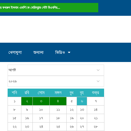
ষ্ট্রে ফখরুল ইসলাম এমপি’কে মেরিল্যান্ড স্টেট বিএনপির...
খেলাধুলা
অন্যান্য
ভিডিও
শনি
রবি
সোম
মঙ্গল
বুধ
বৃহ
শুক্র
১
২
৩
৪
৫
৬
৭
৮
৯
১০
১১
১২
১৩
১৪
১৫
১৬
১৭
১৮
১৯
২০
২১
২২
২৩
২৪
২৫
২৬
২৭
২৮