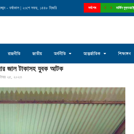
াব্দ - বর্ষাকাল | ২৩শে সফর, ১৪৪৮ হিজরি
নে চেয়ারম্যান পদে আলোচনায় মোঃ সাখাওয়াত...
সর্বশেষ
মার্কিন যুক্তরা
রাজনীতি
জাতীয়
অর্থনীতি
আন্তর্জাতিক
শিক্ষাঙ্গন
জার জাল টাকাসহ যুবক আটক
্টোবর ২৫, ২০২৩