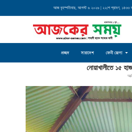
্যালয় এর...
আজ বৃহস্পতিবার, আগস্ট ৬ ২০২৬ | ২২শে শ্রাবণ, ১৪৩৩ বঙ্গ
চৌদ্দগ্রাম জগন্নাথদিঘী ইউনিয়
প্রচ্ছদ
সারাদেশ
ফেনী জেলা
Home
»
নোয়াখালীতে ১৫ হাজার জাল টাকাসহ যুবক আটক
নোয়াখালীতে ১৫ হা
অক