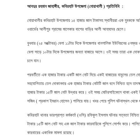
আবদুর রহমান জাহাঙ্গীর, কবিরহাট উপজেলা (নোয়াখালী ) প্রতিনিধি :
নোয়াখালীর কবিরহাট উপজেলায় ১৫ হাজার জাল টাকাসহ স্থানীয়রা এক যুবককে 
ওয়ার্ডের আলীপুর গ্রামের মালেকার বাপের বাড়ির আলী আহমদের ছেলে।
বুধবার (২৫ অক্টোবর) বেলা ১১টার দিকে উপজেলার ধানশালিক ইউনিয়নের ৫নম্বর ওয়
বেলা সাড়ে ১০টার দিকে উপজেলার জনতা বাজারে আসে। ওই সময় তারা এক দোকান থ
চলে যান।
পরবর্তীতে এক হাজার টাকার একটি জাল নোট দিয়ে একই বাজারের বাবুলের তেল দো
সহযোগিতায় তেল দোকানদার এক হাজার টাকার নোটটি জাল বলে নিশ্চিত হলে তাৎ
হাজার টাকার ১৫টি জাল নোট উদ্ধার করে। ওই সময় মোটরসাইকেলে থাকা একই উপ
সজিব ( প্রকাশ ইমরান হোসেন ) পালিয়ে যায়। খবর পেয়ে পুলিশ ঘটনাস্থল থেকে 
কবিরহাট থানার ভারপ্রাপ্ত কর্মকর্তা (ওসি) রফিকুল ইসলাম ঘটনার সত্যতা নিশ্চ
টাকার ১৫টি জাল নোট সহ এক জাল টাকার কারবারিকে পুলিশে সোর্পদ করে। পালিয়ে
কারবারের একাধিক মামলা রয়েছে।