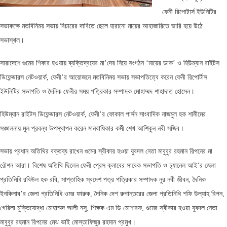
ফেনী রিপোটার্স ইউনিটির
সভাকক্ষে মতবিনিময় সভায় বিচারের দাবিতে ছেলে হারানো মায়ের আহাজারিতে ভারি হয়ে উঠে
সভাস্থল।
সারাদেশে গুমের শিকার হওয়ায় ব্যক্তিদ্বয়ের মা’দের নিয়ে সংগঠন ‘মায়ের ডাক’ ও হিউম্যান রাইটস
ডিফেন্ডারস নেটওয়ার্ক, ফেনী’র আয়োজনে মতবিনিময় সভায় সভাপতিত্বে করেন ফেনী রিপোর্টাস
ইউনিটির সভাপতি ও দৈনিক ফেনীর সময় পত্রিকার সম্পাদক মোহাম্মদ শাহাদাত হোসেন।
হিউম্যান রাইটস ডিফেন্ডারস নেটওয়ার্ক, ফেনী’র ফোকাল পার্সন সাংবাদিক নাজমুল হক শামীমের
সঞ্চালনায় মুল প্রবন্ধ উপস্থাপন করেন মানবাধিকার কর্মী শেখ আশিকুন নবী সজিব।
সভায় প্রধান অতিথির বক্তব্য রাখেন গুমের স্বীকার হওয়া যুবদল নেতা মাবুবুর রহমান রিপনের মা
রৌশন আরা। বিশেষ অতিথি ছিলেন ফেনী প্রেস ক্লাবের সাবেক সভাপতি ও চ্যানেল আই’র জেলা
প্রতিনিধি রবিউল হক রবি, সাপ্তাহিক স্বদেশ পত্র পত্রিকার সম্পাদক নুর নবী জীবন, দৈনিক
ইনকিলাব’র জেলা প্রতিনিধি ওমর ফারুক, দৈনিক দেশ রুপান্তরের জেলা প্রতিনিধি শফি উল্যাহ রিপন,
গেরিলা মুক্তিযোদ্ধা মোহাম্মদ আলী নসু, শিক্ষক এম ডি মোশারফ, গুমের স্বীকার হওয়া যুবদল নেতা
মাবুবুর রহমান রিপনের মেঝ ভাই মোস্তাফিজুর রহমান প্রমুখ।