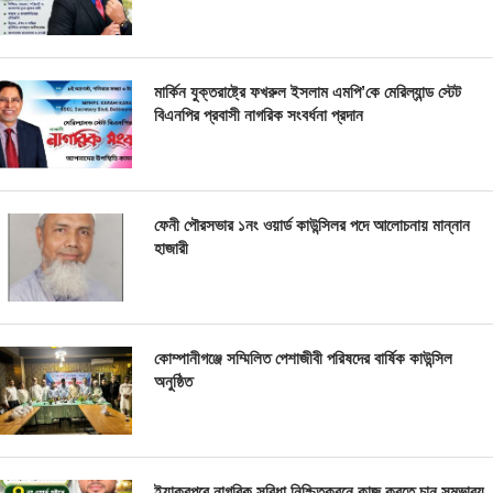
মার্কিন যুক্তরাষ্ট্রে ফখরুল ইসলাম এমপি’কে মেরিল্যান্ড স্টেট
বিএনপির প্রবাসী নাগরিক সংবর্ধনা প্রদান
ফেনী পৌরসভার ১নং ওয়ার্ড কাউন্সিলর পদে আলোচনায় মান্নান
হাজারী
কোম্পানীগঞ্জে সম্মিলিত পেশাজীবী পরিষদের বার্ষিক কাউন্সিল
অনুষ্ঠিত
ইয়াকুবপুরে নাগরিক সুবিধা নিশ্চিতকরনে কাজ করতে চান সম্ভাব্য