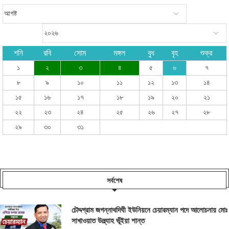
শনি
রবি
সোম
মঙ্গল
বুধ
বৃহ
শুক্র
১
২
৩
৪
৫
৬
৭
৮
৯
১০
১১
১২
১৩
১৪
১৫
১৬
১৭
১৮
১৯
২০
২১
২২
২৩
২৪
২৫
২৬
২৭
২৮
২৯
৩০
৩১
সর্বশেষ
চৌদ্দগ্রাম জগন্নাথদিঘী ইউনিয়নে চেয়ারম্যান পদে আলোচনায় মোঃ
সাখাওয়াত উল্ল্যাহ ভূঁইয়া শান্ত