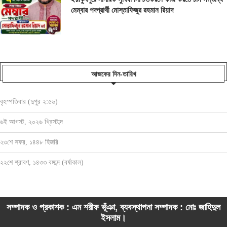
মেম্বার পদপ্রার্থী মোস্তাফিজুর রহমান রিয়াদ
আজকের দিন-তারিখ
বৃহস্পতিবার (দুপুর ২:৫৬)
৬ই আগস্ট, ২০২৬ খ্রিস্টাব্দ
২৩শে সফর, ১৪৪৮ হিজরি
২২শে শ্রাবণ, ১৪৩৩ বঙ্গাব্দ (বর্ষাকাল)
সম্পাদক ও প্রকাশক : এম শরীফ ভূঁঞা, ব্যবস্থাপনা সম্পাদক : মোঃ জাহিদুল
ইসলাম।