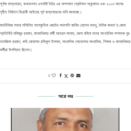
পূর্ণাঙ্গ বাস্তবায়ন, কনভেনশন এগনইষ্ট টর্চার এর অপশনাল প্রোটকল অনুমোদন এবং ২০১৩ সালের
গৃহীত নির্যাতন বিরোধী আইনের পূর্ন বাস্তবায়নের দাবি জানাচ্ছে।
মতবিনিময় সভায় সম্মিলিত সাংস্কৃতিক জোটের সভাপতি জাহিদ হোসেন বাবলু, দৈনিক জনতা’র জেলা
প্রতিনিধি মফিজুর রহমান, মানবাধিকার কর্মী আবদুস সালাম, জেলা মহিলা দলের সাংগঠনিক সম্পাদক নুর
তানজিলা রহমান, কবি মোহাম্মদ রফিকুল ইসলাম, সাংবাদিক সোহেলসহ সাংবাদিক, শিক্ষক ও মানবাধিকার
কর্মীরা উপস্থিত ছিলেন।
0
আরো খবর