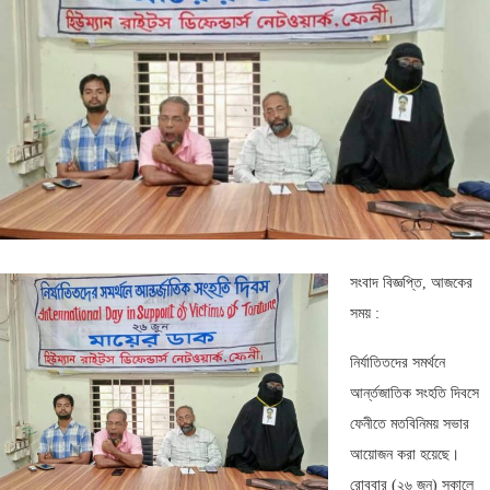
সংবাদ বিজ্ঞপ্তি, আজকের
সময় :
নির্যাতিতদের সমর্থনে
আর্ন্তজাতিক সংহতি দিবসে
ফেনীতে মতবিনিময় সভার
আয়োজন করা হয়েছে।
রোববার (২৬ জুন) সকালে