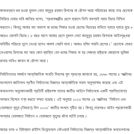
মানববন্ধনে গুম হওয়া যুবদল নেতা মাবুবুর রহমান রিপনের মা রৌশন আরা পরিবারের কাছে তার ছেলেকে
ফিরিয়ে দেয়ার দাবি জানিয়ে বলেন, ‘প্রধানমন্ত্রীর ছেলে হারালে তিনি অবশ্যই ন্যায় বিচার নিশ্চিত
করতেন। কিন্তু আমার মত অভাগা মা গুমের শিকার হওয়া ছেলের বিচারের দাবিতে দ্বারে দ্বারে ঘুরে ৮
বছরও মেলেনি বিচার। ৮ বছর আগে আমার ছেলে যুবদল নেতা মাহবুবুর রহমান রিপনকে আইনশৃঙ্খরা
বাহিনীর পরিচয়ে তুলে নেওয়া হলেও মামলা নেয়নি থানা। আজও হসিদ পায়নি ছেলের।’ ছেলেকে ফেরত
দেওয়াসহ রিপনের মত আর কোন ব্যাক্তি যেন গুমের শিকার না হয় সেজন্য রাষ্ট্রকে জোরালো ভূমিকা
রাখার দাবিও জানান মা রৌশন আরা।
নির্যাতিতদের সমর্থনে আর্ন্তজাতিক সংহতি দিবসের মুল প্রবন্ধে জানানো হয়, ১৯৯৮ সালের ৫ অক্টোবর
বাংলাদেশ জাতিসংঘ প্রণীত নির্যাতনের বিরুদ্ধে আন্তর্জাতিক সনদে অনুস্বাক্ষর করেছে এবং এই
কনভেনশন অনুমোদনকারী প্রতিটি রাষ্ট্রপক্ষ তাদের জাতীয় আইনে নির্যাতনকে একটি শ্বাস্তিযোগ্য
অপরাধ হিসেবে গণ্য করতে সম্মত হয়েছে। এই অনুযায় ২০১৩ সালের ২৪ অক্টোবর ‘নির্যাতন এবং
হেফাজতে মৃত্যু (নিবারণ) বিল ২০১৩’ জাতীয় সংসদে গৃহীত হয়। কিন্তু তারপরও আইন প্রয়োগকারী
সংস্থার হেফাজতে নির্যাতন ও হেফাজতে মৃত্যুর ঘটনা ঘটেই চলছে।
মায়ের ডাক ও হিউম্যান রাইটস ডিফেন্ডারস নেটওয়ার্ক নির্যাতনের বিরুদ্ধে আন্তর্জাতিক কনভেনশনের