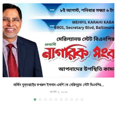
মার্কিন যুক্তরাষ্ট্রে ফখরুল ইসলাম এমপি’কে মেরিল্যান্ড স্টেট বিএনপির...
আগস্ট ৩, ২০২৬