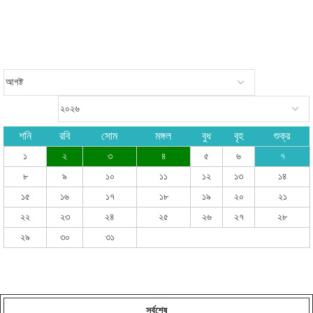
শনি
রবি
সোম
মঙ্গল
বুধ
বৃহ
শুক্র
১
২
৩
৪
৫
৬
৭
৮
৯
১০
১১
১২
১৩
১৪
১৫
১৬
১৭
১৮
১৯
২০
২১
২২
২৩
২৪
২৫
২৬
২৭
২৮
২৯
৩০
৩১
সর্বশেষ