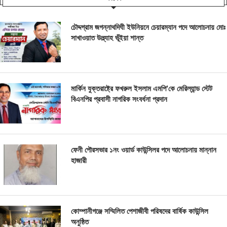
চৌদ্দগ্রাম জগন্নাথদিঘী ইউনিয়নে চেয়ারম্যান পদে আলোচনায় মোঃ
সাখাওয়াত উল্ল্যাহ ভূঁইয়া শান্ত
মার্কিন যুক্তরাষ্ট্রে ফখরুল ইসলাম এমপি’কে মেরিল্যান্ড স্টেট
বিএনপির প্রবাসী নাগরিক সংবর্ধনা প্রদান
ফেনী পৌরসভার ১নং ওয়ার্ড কাউন্সিলর পদে আলোচনায় মান্নান
হাজারী
কোম্পানীগঞ্জে সম্মিলিত পেশাজীবী পরিষদের বার্ষিক কাউন্সিল
অনুষ্ঠিত