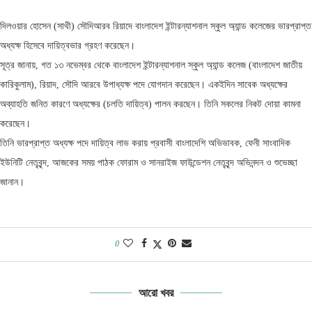
দিলওয়ার হোসেন (সাথী) সৌদিআরব রিয়াদে বাংলাদেশ ইন্টারন্যাশনাল স্কুল অ্যান্ড কলেজের ভারপ্রাপ্ত
অধ্যক্ষ হিসেবে দায়িত্বভার গ্রহণ করেছেন।
সূত্র জানায়, গত ১৩ নভেম্বর থেকে বাংলাদেশ ইন্টারন্যাশনাল স্কুল অ্যান্ড কলেজ (বাংলাদেশ জাতীয়
কারিকুলাম), রিয়াদ, সৌদি আরবে উপাধ্যক্ষ পদে যোগদান করেছেন। একইদিন সাবেক অধ্যক্ষের
অব্যাহতি জনিত কারণে অধ্যক্ষের (চলতি দায়িত্ব) পালন করছেন। তিনি সকলের নিকট দোয়া কামনা
করেছেন।
তিনি ভারপ্রাপ্ত অধ্যক্ষ পদে দায়িত্ব লাভ করায় প্রবাসী বাংলাদেশি অভিভাবক, ফেনী সাংবাদিক
ইউনিটি নেতৃবৃন্দ, আজকের সময় পাঠক ফোরাম ও সানরাইজ ফাউন্ডেশন নেতৃবৃন্দ অভিনন্দন ও শুভেচ্ছা
জানান।
0
আরো খবর