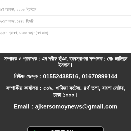
৬ই আগস্ট, ২০২৬ খ্রিস্টাব্দ
২৩শে সফর, ১৪৪৮ হিজরি
২২শে শ্রাবণ, ১৪৩৩ বঙ্গাব্দ (বর্ষাকাল)
সম্পাদক ও প্রকাশক : এম শরীফ ভূঁঞা, ব্যবস্থাপনা সম্পাদক : মোঃ জাহিদুল
ইসলাম।
নিউজ ডেস্ক : 01552438516, 01670899144
সম্পাকীয় কার্যালয় : ৫০৯, খাদিজা কটেজ, ৪র্থ তলা, বাংলা মোটর,
ঢাকা ১০০০।
Email : ajkersomoynews@gmail.com