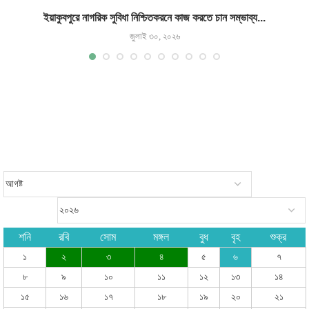
ইয়াকুবপুরে নাগরিক সুবিধা নিশ্চিতকরনে কাজ করতে চান সম্ভাব্য...
জুলাই ৩০, ২০২৬
শনি
রবি
সোম
মঙ্গল
বুধ
বৃহ
শুক্র
১
২
৩
৪
৫
৬
৭
৮
৯
১০
১১
১২
১৩
১৪
১৫
১৬
১৭
১৮
১৯
২০
২১