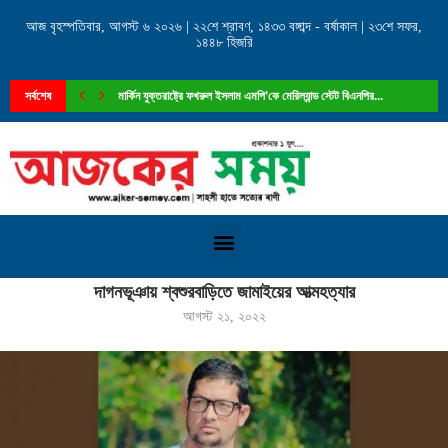
আজ বৃহস্পতিবার, আগস্ট ৬ ২০২৬ | ২২শে শ্রাবণ, ১৪৩৩ বঙ্গাব্দ - বর্ষাকাল | ২৩শে সফর,
১৪৪৮ হিজরি
সর্বশেষ
মার্কিন যুক্তরাষ্ট্রে ফখরুল ইসলাম এমপি’কে মেরিল্যান্ড স্টেট বিএনপির...
Home
»
দাগনভূঞায় শ্বশুরবাড়িতে জামাইয়ের আত্মহত্যার
দাগনভূঞায় শ্বশুরবাড়িতে জামাইয়ের আত্মহত্যার
আগস্ট ২১, ২০২২