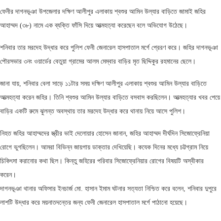
ফেনীর দাগনভূঞা উপজেলার দক্ষিণ আলীপুর এলাকায় শ্বশুর আমিন উল্যার বাড়িতে জামাই জহির
আহাম্মদ (৩৮) নামে এক ব্যক্তি ফাঁসি দিয়ে আত্মহত্যা করেছেন বলে অভিযোগ উঠেছে।
শনিবার তার মরদেহ উদ্ধার করে পুলিশ ফেনী জেনারেল হাসপাতাল মর্গে প্রেরণ করে। জহির দাগনভূঞা
পৌরসভার ৩নং ওয়ার্ডের বেতুয়া গ্রামের আলম মেম্বার বাড়ির মৃত ছিদ্দিকুর রহমানের ছেলে।
জানা যায়, শনিবার বেলা সাড়ে ১১টার সময় দক্ষিণ আলীপুর এলাকায় শ্বশুর আমিন উল্যার বাড়িতে
আত্মহত্যা করেন জহির। তিনি শ্বশুর আমিন উল্যার বাড়িতে বসবাস করছিলেন। আত্মহত্যার খবর পেয়ে
বাড়ির একটি রুমে ঝুলন্ত অবস্থায় তার মরদেহ উদ্ধার করে থানায় নিয়ে আসে পুলিশ।
নিহত জহির আহাম্মদের স্ত্রীর ভাই দেলোয়ার হোসেন জানান, জহির আহাম্মদ দীর্ঘদিন সিজোফ্রেনিয়া
রোগে ভুগছিলেন। আমরা বিভিন্ন জায়গায় ডাক্তার দেখিয়েছি। কযেক দিনের মধ্যে চট্টগ্রাম নিয়ে
চিকিৎসা করানোর কথা ছিল। কিন্তু জহিরের পরিবার সিজোফ্রেনিয়ার রোগের বিষয়টি অস্বীকার
করেন।
দাগনভূঞা থানার অফিসার ইনচার্জ মো. হাসান ইমাম ঘটনার সত্যতা নিশ্চিত করে বলেন, শনিবার দুপুরে
লাশটি উদ্ধার করে ময়নাতদন্তের জন্য ফেনী জেনারেল হাসপাতাল মর্গে পাঠানো হয়েছে।