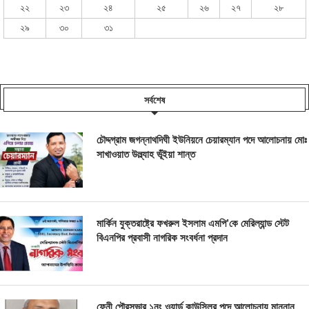
২২
২৩
২৪
২৫
২৬
২৭
২৮
২৯
৩০
৩১
সর্বশেষ
চৌদ্দগ্রাম জগন্নাথদিঘী ইউনিয়নে চেয়ারম্যান পদে আলোচনায় মোঃ
সাখাওয়াত উল্ল্যাহ ভূঁইয়া শান্ত
মার্কিন যুক্তরাষ্ট্রে ফখরুল ইসলাম এমপি’কে মেরিল্যান্ড স্টেট
বিএনপির প্রবাসী নাগরিক সংবর্ধনা প্রদান
ফেনী পৌরসভার ১নং ওয়ার্ড কাউন্সিলর পদে আলোচনায় মান্নান