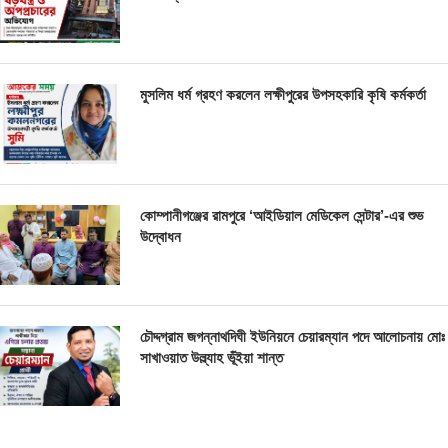
মুসলিম ধর্ম গ্রহণ করলেন লক্ষীপুরের উপসহকারি কৃষি কর্মকর্তা
কোম্পানীগঞ্জের রামপুরে ‘আইডিয়াল মেডিকেল সেন্টার’-এর শুভ
উদ্বোধন
চৌদ্দগ্রাম জগন্নাথদিঘী ইউনিয়নে চেয়ারম্যান পদে আলোচনায় মোঃ
সাখাওয়াত উল্ল্যাহ ভূঁইয়া শান্ত