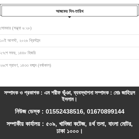
আজকের দিন-তারিখ
সোমবার (সন্ধ্যা ৬:২৮)
১০ই আগস্ট, ২০২৬ খ্রিস্টাব্দ
২৭শে সফর, ১৪৪৮ হিজরি
২৬শে শ্রাবণ, ১৪৩৩ বঙ্গাব্দ (বর্ষাকাল)
সম্পাদক ও প্রকাশক : এম শরীফ ভূঁঞা, ব্যবস্থাপনা সম্পাদক : মোঃ জাহিদুল
ইসলাম।
নিউজ ডেস্ক : 01552438516, 01670899144
সম্পাকীয় কার্যালয় : ৫০৯, খাদিজা কটেজ, ৪র্থ তলা, বাংলা মোটর,
ঢাকা ১০০০।