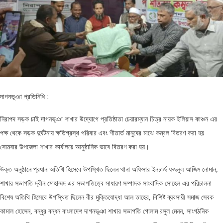
দাগনভূঞা প্রতিনিধি :
নিরাপদ সড়ক চাই দাগনভূঞা শাখার উদ্যোগে প্রতিষ্ঠাতা চেয়ারম্যান চিত্র নায়ক ইলিয়াস কাঞ্চন এর
পক্ষ থেকে সড়ক দুর্ঘটনায় ক্ষতিগ্রস্থ পরিবার এবং শীতার্ত মানুষের মাঝে কম্বল বিতরণ করা হয়
সোমবার উপজেলা শাখার কার্যালয়ে আনুষ্ঠানিক ভাবে বিতরণ করা হয়।
উক্ত অনুষ্ঠানে প্রধান অতিথি হিসেবে উপস্থিত ছিলেন থানা অফিসার ইনচার্জ ফজলুল আজিম নোমান,
শাখার সভাপতি দ্বীন মোহাম্মদ এর সভাপতিত্বে সাধারণ সম্পাদক সাংবাদিক সোহেল এর পরিচালনা
বিশেষ অতিথি হিসেবে উপস্থিত ছিলেন বীর মুক্তিযোদ্ধা আল তাহের, বিশিষ্ট ব্যবসায়ী সমাজ সেবক
কামাল হোসেন, বন্ধুর বন্ধন বাংলাদেশ দাগনভূঞা শাখার সভাপতি গোলাম রসুল মেনন, সাংগঠনিক