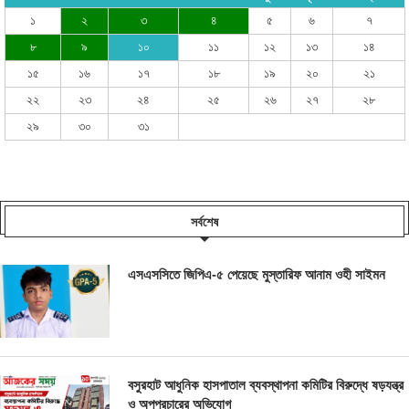
১
২
৩
৪
৫
৬
৭
৮
৯
১০
১১
১২
১৩
১৪
১৫
১৬
১৭
১৮
১৯
২০
২১
২২
২৩
২৪
২৫
২৬
২৭
২৮
২৯
৩০
৩১
সর্বশেষ
এসএসসিতে জিপিএ-৫ পেয়েছে মুস্তারিফ আনাম ওহী সাইমন
বসুরহাট আধুনিক হাসপাতাল ব্যবস্থাপনা কমিটির বিরুদ্ধে ষড়যন্ত্র
ও অপপ্রচারের অভিযোগ