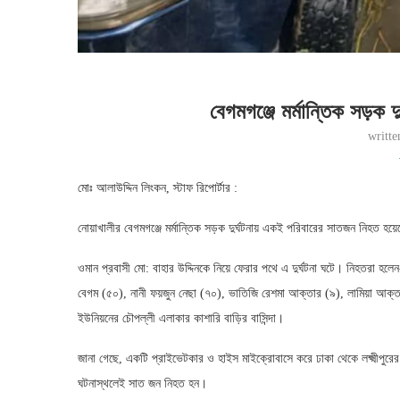
বেগমগঞ্জে মর্মান্তিক সড়ক 
writt
মোঃ আলাউদ্দিন লিংকন, স্টাফ রিপোর্টার :
নোয়াখালীর বেগমগঞ্জে মর্মান্তিক সড়ক দুর্ঘটনায় একই পরিবারের সাতজন নিহত হ
ওমান প্রবাসী মো: বাহার উদ্দিনকে নিয়ে ফেরার পথে এ দুর্ঘটনা ঘটে। নিহতরা হলেন
বেগম (৫০), নানী ফয়জুন নেছা (৭০), ভাতিজি রেশমা আক্তার (৯), লামিয়া আক্তা
ইউনিয়নের চৌপল্লী এলাকার কাশারি বাড়ির বাসিন্দা।
জানা গেছে, একটি প্রাইভেটকার ও হাইস মাইক্রোবাসে করে ঢাকা থেকে লক্ষ্মীপুর
ঘটনাস্থলেই সাত জন নিহত হন।