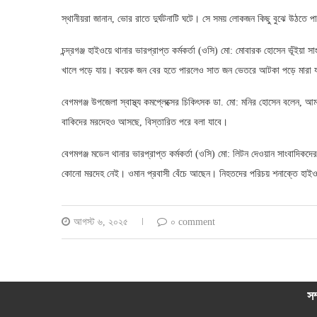
স্থানীয়রা জানান, ভোর রাতে দুর্ঘটনাটি ঘটে। সে সময় লোকজন কিছু বুঝে উঠত
চন্দ্রগঞ্জ হাইওয়ে থানার ভারপ্রাপ্ত কর্মকর্তা (ওসি) মো: মোবারক হোসেন ভূঁইয়া সা
খালে পড়ে যায়। কয়েক জন বের হতে পারলেও সাত জন ভেতরে আটকা পড়ে মারা যা
বেগমগঞ্জ উপজেলা স্বাস্থ্য কমপ্লেক্সের চিকিৎসক ডা. মো: মনির হোসেন বলেন, আম
বাকিদের মরদেহও আসছে, বিস্তারিত পরে বলা যাবে।
বেগমগঞ্জ মডেল থানার ভারপ্রাপ্ত কর্মকর্তা (ওসি) মো: লিটন দেওয়ান সাংবাদিকদ
কোনো মরদেহ নেই। ওমান প্রবাসী বেঁচে আছেন। নিহতদের পরিচয় শনাক্তে হাই
আগস্ট ৬, ২০২৫
০ comment
সম