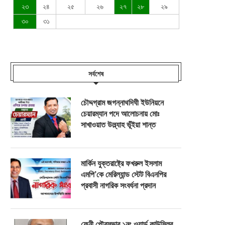
২৩
২৪
২৫
২৬
২৭
২৮
২৯
৩০
৩১
সর্বশেষ
চৌদ্দগ্রাম জগন্নাথদিঘী ইউনিয়নে
চেয়ারম্যান পদে আলোচনায় মোঃ
সাখাওয়াত উল্ল্যাহ ভূঁইয়া শান্ত
মার্কিন যুক্তরাষ্ট্রে ফখরুল ইসলাম
এমপি’কে মেরিল্যান্ড স্টেট বিএনপির
প্রবাসী নাগরিক সংবর্ধনা প্রদান
ফেনী পৌরসভার ১নং ওয়ার্ড কাউন্সিলর