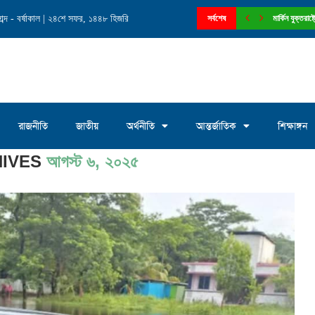
ব্দ - বর্ষাকাল | ২৪শে সফর, ১৪৪৮ হিজরি
নে চেয়ারম্যান পদে আলোচনায় মোঃ সাখাওয়াত...
সর্বশেষ
মার্কিন যুক্তরা
রাজনীতি
জাতীয়
অর্থনীতি
আন্তর্জাতিক
শিক্ষাঙ্গন
HIVES
আগস্ট ৬, ২০২৫