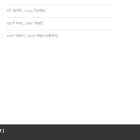
৭ই আগস্ট, ২০২৬ খ্রিস্টাব্দ
২৪শে সফর, ১৪৪৮ হিজরি
২৩শে শ্রাবণ, ১৪৩৩ বঙ্গাব্দ (বর্ষাকাল)
াম।