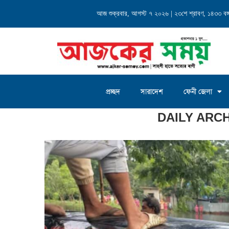
্যালয় এর...
আজ শুক্রবার, আগস্ট ৭ ২০২৬ | ২৩শে শ্রাবণ, ১৪৩৩ বঙ্গা
চৌদ্দগ্রাম জগন্নাথদিঘী ইউনিয়
প্রচ্ছদ
সারাদেশ
ফেনী জেলা
Home
»
Archives for আগস্ট ৬, ২০২৫
DAILY ARC