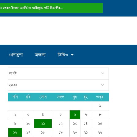
ষ্ট্রে ফখরুল ইসলাম এমপি’কে মেরিল্যান্ড স্টেট বিএনপির...
খেলাধুলা
অন্যান্য
ভিডিও
শনি
রবি
সোম
মঙ্গল
বুধ
বৃহ
শুক্র
১
২
৩
৪
৫
৬
৭
৮
৯
১০
১১
১২
১৩
১৪
১৫
১৬
১৭
১৮
১৯
২০
২১
২২