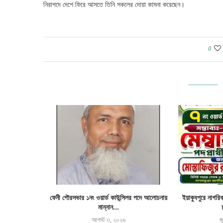
নিরাপদে দেশে ফিরে আসতে তিনি সকলের দোয়া কামনা করেছেন।
0
র জমি দখল ও ঘর
ফেনী পৌরসভার ১নং ওয়ার্ড কাউন্সিলর পদে আলোচনায়
ইয়াকুবপুরে নাগরি
মান্নান...
আগস্ট ৩, ২০২৬
জ