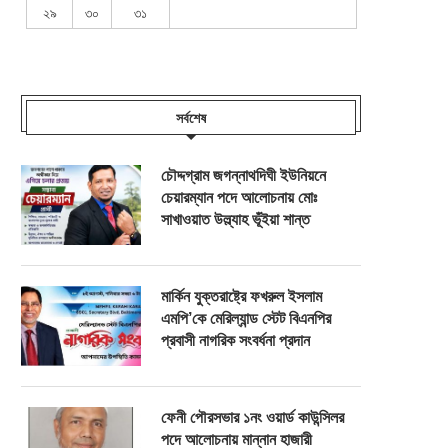
২৯
৩০
৩১
সর্বশেষ
চৌদ্দগ্রাম জগন্নাথদিঘী ইউনিয়নে
চেয়ারম্যান পদে আলোচনায় মোঃ
সাখাওয়াত উল্ল্যাহ ভূঁইয়া শান্ত
মার্কিন যুক্তরাষ্ট্রে ফখরুল ইসলাম
এমপি’কে মেরিল্যান্ড স্টেট বিএনপির
প্রবাসী নাগরিক সংবর্ধনা প্রদান
ফেনী পৌরসভার ১নং ওয়ার্ড কাউন্সিলর
পদে আলোচনায় মান্নান হাজারী