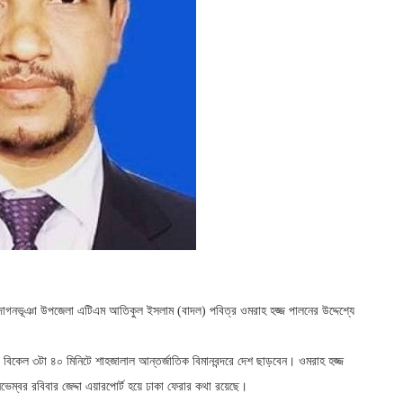
র দাগনভূঞা উপজেলা এটিএম আতিকুল ইসলাম (বাদল) পবিত্র ওমরাহ হজ্জ পালনের উদ্দেশ্যে
 বিকেল ৩টা ৪০ মিনিটে শাহজালাল আন্তর্জাতিক বিমানবন্দরে দেশ ছাড়বেন। ওমরাহ হজ্জ
নভেম্বর রবিবার জেদ্দা এয়ারপোর্ট হয়ে ঢাকা ফেরার কথা রয়েছে।