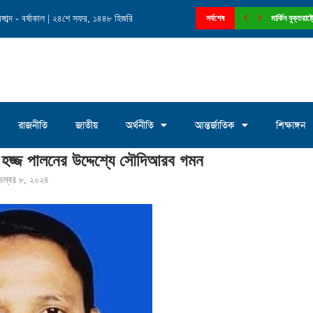
াব্দ - বর্ষাকাল | ২৪শে সফর, ১৪৪৮ হিজরি
নে চেয়ারম্যান পদে আলোচনায় মোঃ সাখাওয়াত...
সর্বশেষ
মার্কিন যুক্তরা
রাজনীতি
জাতীয়
অর্থনীতি
আন্তর্জাতিক
শিক্ষাঙ্গন
হজ্জ পালনের উদ্দেশ্যে সৌদিআরব গমন
েম্বর ৮, ২০২৪