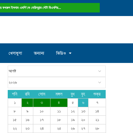
ষ্ট্রে ফখরুল ইসলাম এমপি’কে মেরিল্যান্ড স্টেট বিএনপির...
খেলাধুলা
অন্যান্য
ভিডিও
শনি
রবি
সোম
মঙ্গল
বুধ
বৃহ
শুক্র
১
২
৩
৪
৫
৬
৭
৮
৯
১০
১১
১২
১৩
১৪
১৫
১৬
১৭
১৮
১৯
২০
২১
২২
২৩
২৪
২৫
২৬
২৭
২৮