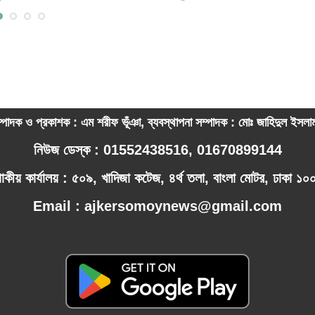
্পাদক ও প্রকাশক : এম শরীফ ভূঁঞা, ব্যবস্থাপনা সম্পাদক : মোঃ জাহিদুল ইসল
নিউজ ডেস্ক : 01552438516, 01670899144
পাকীয় কার্যালয় : ৫০৯, খাদিজা কটেজ, ৪র্থ তলা, বাংলা মোটর, ঢাকা ১
Email : ajkersomoynews@gmail.com