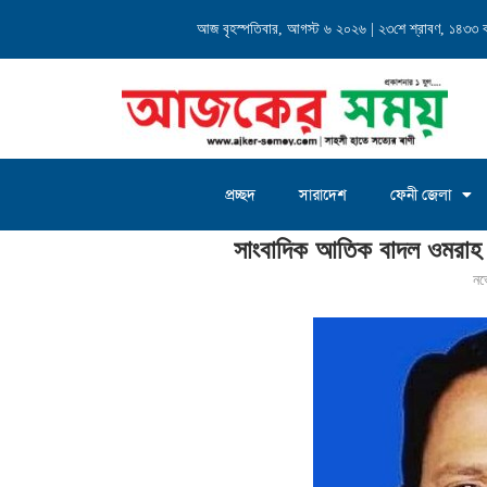
্যালয় এর...
আজ বৃহস্পতিবার, আগস্ট ৬ ২০২৬ | ২৩শে শ্রাবণ, ১৪৩৩ বঙ্গ
চৌদ্দগ্রাম জগন্নাথদিঘী ইউনিয়
প্রচ্ছদ
সারাদেশ
ফেনী জেলা
Home
»
সাংবাদিক আতিক বাদল ওমরাহ হজ্জ পালনের উদ্দেশ্যে সৌদিআরব গমন
সাংবাদিক আতিক বাদল ওমরাহ 
নভ