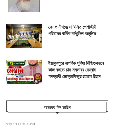
কোম্পানীগঞ্জে সম্মিলিত পেশাজীবী
পরিষদের বার্ষিক কাউন্সিল অনুষ্ঠিত
ইয়াকুবপুরে নাগরিক সুবিধা নিশ্চিতকরনে
কাজ করতে চান সম্ভাব্য মেম্বার
পদপ্রার্থী মোস্তাফিজুর রহমান রিয়াদ
আজকের দিন-তারিখ
সেবক হয়ে ৫নং ওয়ার্ডবাসীর পাশে থাকতে চান
সাংবাদিক ওসমান হারুন মাহমুদ দুলালের স্মরণে
শুক্রবার (রাত ২:০৩)
জাহাঙ্গীর...
ও...
জুলাই ২৮, ২০২৬
জুলাই ২১, ২০২৬