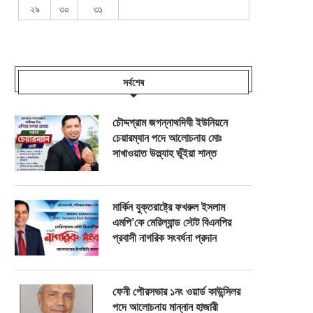
২৯
৩০
৩১
সর্বশেষ
চৌদ্দগ্রাম জগন্নাথদিঘী ইউনিয়নে
চেয়ারম্যান পদে আলোচনায় মোঃ
সাখাওয়াত উল্ল্যাহ ভূঁইয়া শান্ত
মার্কিন যুক্তরাষ্ট্রে ফখরুল ইসলাম
এমপি’কে মেরিল্যান্ড স্টেট বিএনপির
প্রবাসী নাগরিক সংবর্ধনা প্রদান
ফেনী পৌরসভার ১নং ওয়ার্ড কাউন্সিলর
পদে আলোচনায় মান্নান হাজারী