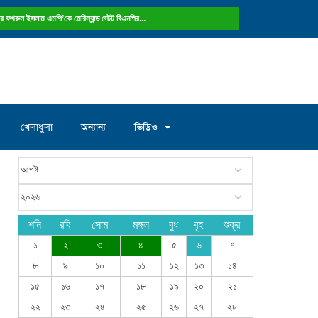
ষ্ট্রে ফখরুল ইসলাম এমপি’কে মেরিল্যান্ড স্টেট বিএনপির...
খেলাধুলা
অন্যান্য
ভিডিও
শনি
রবি
সোম
মঙ্গল
বুধ
বৃহ
শুক্র
১
২
৩
৪
৫
৬
৭
৮
৯
১০
১১
১২
১৩
১৪
১৫
১৬
১৭
১৮
১৯
২০
২১
২২
২৩
২৪
২৫
২৬
২৭
২৮