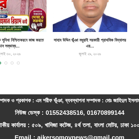
ক সুবিধা নিশ্চিতকরনে কাজ করতে
সাহাব উদ্দিন ভূঁঞা মধুয়াই সরকারী প্রাথমিক বিদ্যালয়
চান সম্ভাব্য...
এর...
ুলাই ৩০, ২০২৬
জুলাই ২৯, ২০২৬
্পাদক ও প্রকাশক : এম শরীফ ভূঁঞা, ব্যবস্থাপনা সম্পাদক : মোঃ জাহিদুল ইসল
নিউজ ডেস্ক : 01552438516, 01670899144
পাকীয় কার্যালয় : ৫০৯, খাদিজা কটেজ, ৪র্থ তলা, বাংলা মোটর, ঢাকা ১
Email : ajkersomoynews@gmail.com