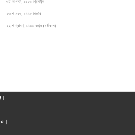
৬ই আগস্ট, ২০২৬ খ্রিস্টাব্দ
২৩শে সফর, ১৪৪৮ হিজরি
২২শে শ্রাবণ, ১৪৩৩ বঙ্গাব্দ (বর্ষাকাল)
সেবক হয়ে ৫নং ওয়ার্ডবাসীর পাশে থাকতে চান
সাংবাদিক ওসমান হারুন মাহমুদ দুলালের স্মরণে
জাহাঙ্গীর...
ও...
জুলাই ২৮, ২০২৬
জুলাই ২১, ২০২৬
াম।
০০০।