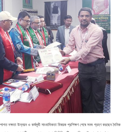
শাগত দক্ষতা উন্নয়ন ও কর্মমূখী সাংবাদিকতা বিষয়ক প্রশিক্ষণ শেষে সনদ গ্রহণ করছেন দৈনিক