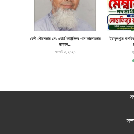
র জমি দখল ও ঘর
ফেনী পৌরসভার ১নং ওয়ার্ড কাউন্সিলর পদে আলোচনায়
ইয়াকুবপুরে নাগরি
মান্নান...
আগস্ট ৩, ২০২৬
জ
সম
সম্