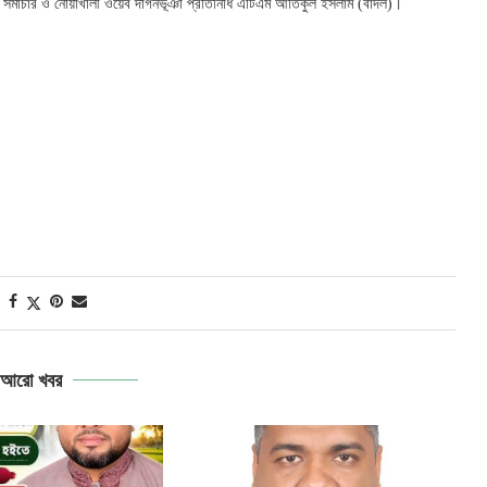
শ সমাচার ও নোয়াখালী ওয়েব দাগনভূঞা প্রতিনিধি এটিএম আতিকুল ইসলাম (বাদল)।
আরো খবর