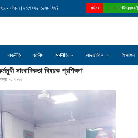
াব্দ - বর্ষাকাল | ২৩শে সফর, ১৪৪৮ হিজরি
নে চেয়ারম্যান পদে আলোচনায় মোঃ সাখাওয়াত...
সর্বশেষ
মার্কিন যুক্তরা
রাজনীতি
জাতীয়
অর্থনীতি
আন্তর্জাতিক
শিক্ষাঙ্গন
্মমূখী সাংবাদিকতা বিষয়ক প্রশিক্ষণ
সেম্বর ৩, ২০২২