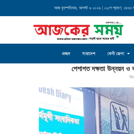
্যালয় এর...
আজ বৃহস্পতিবার, আগস্ট ৬ ২০২৬ | ২২শে শ্রাবণ, ১৪৩৩ বঙ্গ
চৌদ্দগ্রাম জগন্নাথদিঘী ইউনিয়
প্রচ্ছদ
সারাদেশ
ফেনী জেলা
Home
»
পেশাগত দক্ষতা উন্নয়ন ও কর্মমূখী সাংবাদিকতা বিষয়ক প্রশিক্ষণ
পেশাগত দক্ষতা উন্নয়ন ও কর
ডি