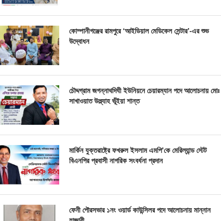
কোম্পানীগঞ্জের রামপুরে ‘আইডিয়াল মেডিকেল সেন্টার’-এর শুভ
উদ্বোধন
চৌদ্দগ্রাম জগন্নাথদিঘী ইউনিয়নে চেয়ারম্যান পদে আলোচনায় মোঃ
সাখাওয়াত উল্ল্যাহ ভূঁইয়া শান্ত
মার্কিন যুক্তরাষ্ট্রে ফখরুল ইসলাম এমপি’কে মেরিল্যান্ড স্টেট
বিএনপির প্রবাসী নাগরিক সংবর্ধনা প্রদান
ফেনী পৌরসভার ১নং ওয়ার্ড কাউন্সিলর পদে আলোচনায় মান্নান
হাজারী