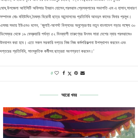
ঘোষ,উপজেলা আইসিটি অফিসার ইমরান হোসেন,পরশুরাম প্রেসক্লাবের সভাপতি এম এ হাসান,সাধারণ
সম্পাদক মোঃ মহিউদ্দিন,বৈষম্য বিরোধী ছাত্র আন্দোলনের প্রতিনিধি আবদুল কাদের মিনার প্রমুখ।
এসময় সভায় ইউএনও বলেন, ‘জুলাই-আগস্ট বিপ্লবের অনুপ্রেরণায় নতুন বাংলাদেশ গড়ার লক্ষ্যে ৩০
ডিসেম্বর থেকে ১৯ ফেব্রুয়ারি পর্যন্ত ৫২ দিনব্যাপী তারুণ্যের উৎসব সারা দেশের ন্যায় পরশুরামেও
উদযাপন করা হবে। এতে সকল সরকারি দপ্তর নিজ নিজ কর্মপরিকল্পনা উপস্থাপন করবেন এবং
দপ্তরের প্রতিনিধি, সাংস্কৃতিক কর্মীসহ ছাত্ররা অংশগ্রহণ করবেন।’
0
আরো খবর