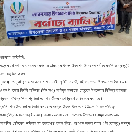
পরশুরাম প্রতিনিধি:
নতুন বাংলাদেশ গড়ার লক্ষ্যে পরশুরামে তারুণ্যের উৎসব উদযাপন উপলক্ষ্যে বর্ণাঢ্য র‍্যালি ও প্রস্তুতি
সভা অনুষ্ঠিত হয়েছে।
বুধবার(১ জানুয়ারি) সকালে এসো দেশ বদলাই, পৃথিবী বদলাই, এই স্লোগানে উপজেলা পরিষদ চত্বর
থেকে উপজেলা নির্বাহী অফিসার (ইউএনও) আরিফুর রহমানের নেতৃত্বে উপজেলার বিভিন্ন দপ্তরের
প্রধান, বিভিন্ন শিক্ষা প্রতিষ্ঠানের শিক্ষার্থীদের অংশগ্রহণে র‍্যালি বের করা হয়।
র‍্যালি শেষে উপজেলা অফিসার্স ক্লাবে তারুণ্যের উৎসব উদযাপনে ইউএনও’র সভাপতিত্বে
প্রস্তুতিমূলক সভা অনুষ্ঠিত হয়। সভায় বক্তব্য রাখেন পরশুরাম উপজেলা স্বাস্থ্য কমপ্লেক্সের
আবাসিক মেডিকেল অফিসার ডা ইফতেখার হাসান ভূঁইয়া, পরশুরাম মডেল থানার ওসি (তদন্ত) মাকসুদ
আহমেদ, উপজেলা কৃষি অফিসার মো মিজানুর রহমান, পল্লী বিদ্যুতের ডিজিএম সনৎ কুমার