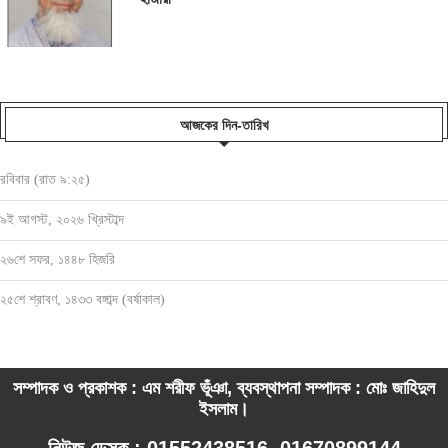
আজকের দিন-তারিখ
রবিবার (রাত ৯:২৫)
৯ই আগস্ট, ২০২৬ খ্রিস্টাব্দ
২৬শে সফর, ১৪৪৮ হিজরি
২৫শে শ্রাবণ, ১৪৩৩ বঙ্গাব্দ (বর্ষাকাল)
সম্পাদক ও প্রকাশক : এম শরীফ ভূঁঞা, ব্যবস্থাপনা সম্পাদক : মোঃ জাহিদুল
ইসলাম।