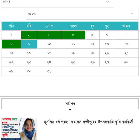
শনি
রবি
সোম
মঙ্গল
বুধ
বৃহ
শুক্র
১
২
৩
৪
৫
৬
৭
৮
৯
১০
১১
১২
১৩
১৪
১৫
১৬
১৭
১৮
১৯
২০
২১
২২
২৩
২৪
২৫
২৬
২৭
২৮
২৯
৩০
৩১
সর্বশেষ
মুসলিম ধর্ম গ্রহণ করলেন লক্ষীপুরের উপসহকারি কৃষি কর্মকর্তা