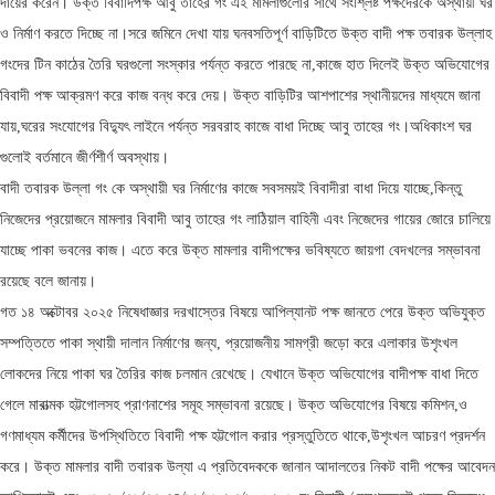
দায়ের করেন। উক্ত বিবাদিপক্ষ আবু তাহের গং এই মামলাগুলোর সাথে সংশ্লিষ্ট পক্ষদেরকে অস্থায়ী ঘর
ও নির্মাণ করতে দিচ্ছে না।সরে জমিনে দেখা যায় ঘনবসতিপূর্ণ বাড়িটিতে উক্ত বাদী পক্ষ তবারক উল্লাহ
গংদের টিন কাঠের তৈরি ঘরগুলো সংস্কার পর্যন্ত করতে পারছে না,কাজে হাত দিলেই উক্ত অভিযোগের
বিবাদী পক্ষ আক্রমণ করে কাজ বন্ধ করে দেয়। উক্ত বাড়িটির আশপাশের স্থানীয়দের মাধ্যমে জানা
যায়,ঘরের সংযোগের বিদ্যুৎ লাইনে পর্যন্ত সরবরাহ কাজে বাধা দিচ্ছে আবু তাহের গং।অধিকাংশ ঘর
গুলোই বর্তমানে জীর্ণশীর্ণ অবস্থায়।
বাদী তবারক উল্লা গং কে অস্থায়ী ঘর নির্মাণের কাজে সবসময়ই বিবাদীরা বাধা দিয়ে যাচ্ছে,কিন্তু
নিজেদের প্রয়োজনে মামলার বিবাদী আবু তাহের গং লাঠিয়াল বাহিনী এবং নিজেদের গায়ের জোরে চালিয়ে
যাচ্ছে পাকা ভবনের কাজ। এতে করে উক্ত মামলার বাদীপক্ষের ভবিষ্যতে জায়গা বেদখলের সম্ভাবনা
রয়েছে বলে জানায়।
গত ১৪ অক্টোবর ২০২৫ নিষেধাজ্ঞার দরখাস্তের বিষয়ে আপিল্যানট পক্ষ জানতে পেরে উক্ত অভিযুক্ত
সম্পত্তিতে পাকা স্থায়ী দালান নির্মাণের জন্য, প্রয়োজনীয় সামগ্রী জড়ো করে এলাকার উশৃংখল
লোকদের নিয়ে পাকা ঘর তৈরির কাজ চলমান রেখেছে। যেখানে উক্ত অভিযোগের বাদীপক্ষ বাধা দিতে
গেলে মারাত্মক হট্টগোলসহ প্রাণনাশের সমূহ সম্ভাবনা রয়েছে। উক্ত অভিযোগের বিষয়ে কমিশন,ও
গণমাধ্যম কর্মীদের উপস্থিতিতে বিবাদী পক্ষ হট্টগোল করার প্রস্তুতিতে থাকে,উশৃংখল আচরণ প্রদর্শন
করে। উক্ত মামলার বাদী তবারক উল্যা এ প্রতিবেদককে জানান আদালতের নিকট বাদী পক্ষের আবেদন