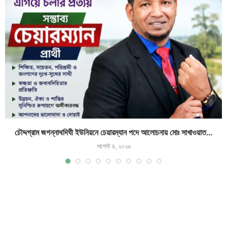
চৌদ্দগ্রাম জগন্নাথদিঘী ইউনিয়নে চেয়ারম্যান পদে আলোচনায় মোঃ সাখাওয়াত...
আগস্ট ৪, ২০২৬