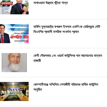
সাখাওয়াত উল্ল্যাহ ভূঁইয়া শান্ত
মার্কিন যুক্তরাষ্ট্রে ফখরুল ইসলাম এমপি’কে মেরিল্যান্ড স্টেট
বিএনপির প্রবাসী নাগরিক সংবর্ধনা প্রদান
ফেনী পৌরসভার ১নং ওয়ার্ড কাউন্সিলর পদে আলোচনায় মান্নান
হাজারী
কোম্পানীগঞ্জে সম্মিলিত পেশাজীবী পরিষদের বার্ষিক কাউন্সিল
অনুষ্ঠিত