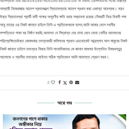
আপিল্যানট এবং ৩৬-৫০/৫২/৫৫-৭৪/৮১/৮৮-৯৫/১০৩-১০৮ নং বিবাদী /রেসপনডেনট গনের বিরুদ্ধে
অস্থায়ী নিষেধাজ্ঞার আদেশ প্রদানকল্পে স্থিতাবস্তার আদেশ প্রধান করা একান্ত আবশ্যক। নচেৎ
উক্ত স্থিতাবস্থা প্রার্থী বাদী পক্ষের অপূরণীয় ক্ষতি হবার সম্ভাবনা রয়েছে।বিষয়টি নিয়ে বিবাদী পক্ষ
আবু তাহের এর নিকট জানতে চাইলে তিনি এ প্রতিবেদককে বলেন,আমি আমার ভোগ দখলীয়
সম্পত্তিতে পাকা ঘর নির্মাণ করছি,আদালত যে সিদ্ধান্ত দেয় তাহা মেনে নেবো।বাদীর আবেদনের
পরিপ্রেক্ষিতে৷উক্ত মোকদ্দমার তদন্তকারী কমিশনের প্রধান এডভোকেট আব্দুল্লাহ আল মামুনের নিকট
নিকট জানতে চাইলে তদন্তের বিষয়ে তিনি সাংবাদিকদের কে জানান মামলায় উল্লেখিত বিষয়বস্তুুর
আলোকে ও স্থানীয় তদন্তের আইনত সঠিক প্রতিবেদন আমি আদালতে প্রেরণ করব।
0
আরো খবর