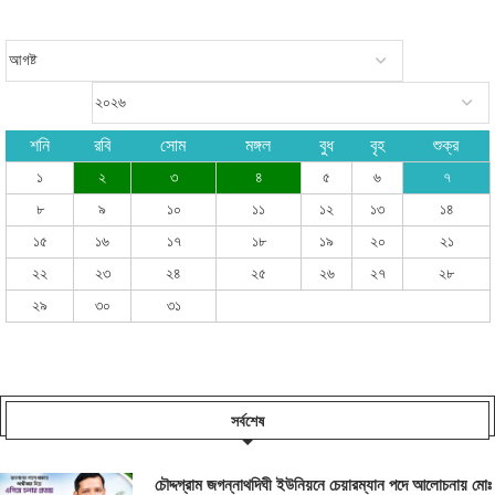
শনি
রবি
সোম
মঙ্গল
বুধ
বৃহ
শুক্র
১
২
৩
৪
৫
৬
৭
৮
৯
১০
১১
১২
১৩
১৪
১৫
১৬
১৭
১৮
১৯
২০
২১
২২
২৩
২৪
২৫
২৬
২৭
২৮
২৯
৩০
৩১
সর্বশেষ
চৌদ্দগ্রাম জগন্নাথদিঘী ইউনিয়নে চেয়ারম্যান পদে আলোচনায় মোঃ