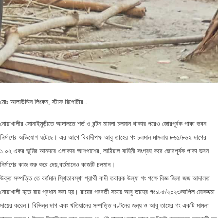
মোঃ আলাউদ্দিন লিংকন, স্টাফ রিপোর্টার :
নোয়াখালীর সোনাইমুড়ীতে আদালতে শর্ত ও বন্টন মামলা চলমান থাকার পরেও জোরপূর্বক পাকা ভবন
নির্মাণের অভিযোগ ঘটেছে। এর আগে বিবাদীপক্ষ আবু তাহের গং চলমান মামলায় ৮৬১/৮৬২ দাগের
১.০২ একর ভূমির আনদরে এলাকার আশপাশের, লাঠিয়াল বাহিনী সংগ্রহ করে জোরপূর্বক পাকা ভবন
নির্মাণের কাজ শুরু করে দেয়,বর্তমানেও কাজটি চলমান।
উক্ত সম্পত্তি তে বর্তমান স্থিতাবস্থা প্রার্থী বাদী তবারক উল্যা গং পক্ষে বিজ্ঞ জিলা জজ আদালত
নোয়াখালী হতে রায় প্রধান করা হয়। রায়ের পরবর্তী সময়ে আবু তাহের গং১৮৫/২০২৩আপিল মোকদ্দমা
দায়ের করেন। বিভিন্ন দাগ এবং খতিয়ানের সম্পত্তি বণ্টনের জন্য ও আবু তাহের গং একটি মামলা