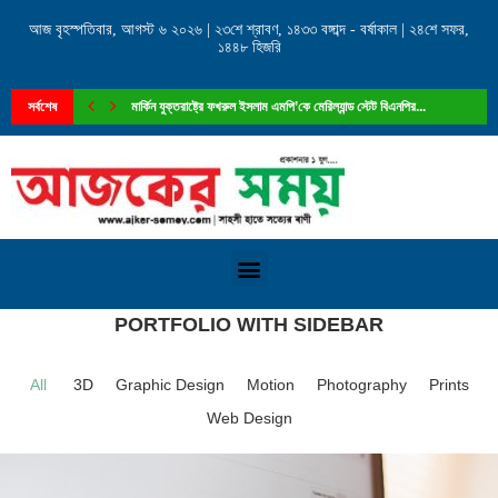
আজ বৃহস্পতিবার, আগস্ট ৬ ২০২৬ | ২৩শে শ্রাবণ, ১৪৩৩ বঙ্গাব্দ - বর্ষাকাল | ২৪শে সফর,
১৪৪৮ হিজরি
সর্বশেষ
ফেনী পৌরসভার ১নং ওয়ার্ড কাউন্সিলর পদে আলোচনায় মান্নান...
Home
»
Portfolio with Sidebar
PORTFOLIO WITH SIDEBAR
All
3D
Graphic Design
Motion
Photography
Prints
Web Design