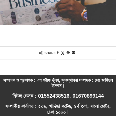
SHARE
সম্পাদক ও প্রকাশক : এম শরীফ ভূঁঞা, ব্যবস্থাপনা সম্পাদক : মোঃ জাহিদুল
ইসলাম।
নিউজ ডেস্ক : 01552438516, 01670899144
সম্পাকীয় কার্যালয় : ৫০৯, খাদিজা কটেজ, ৪র্থ তলা, বাংলা মোটর,
ঢাকা ১০০০।