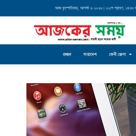
্যালয় এর...
আজ বৃহস্পতিবার, আগস্ট ৬ ২০২৬ | ২২শে শ্রাবণ, ১৪৩৩ বঙ্গ
চৌদ্দগ্রাম জগন্নাথদিঘী ইউনিয়
প্রচ্ছদ
সারাদেশ
ফেনী জেলা
Home
»
Portfolio
»
Portfolio Demo 10