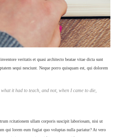
entore veritatis et quasi architecto beatae vitae dicta sunt
luptatem sequi nesciunt. Neque porro quisquam est, qui dolorem
rn what it had to teach, and not, when I came to die,
m rcitationem ullam corporis suscipit laboriosam, nisi ut
lum qui lorem eum fugiat quo voluptas nulla pariatur? At vero