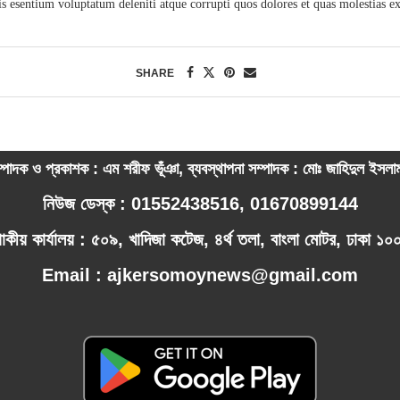
s esentium voluptatum deleniti atque corrupti quos dolores et quas molestias ex
SHARE
্পাদক ও প্রকাশক : এম শরীফ ভূঁঞা, ব্যবস্থাপনা সম্পাদক : মোঃ জাহিদুল ইসল
নিউজ ডেস্ক : 01552438516, 01670899144
পাকীয় কার্যালয় : ৫০৯, খাদিজা কটেজ, ৪র্থ তলা, বাংলা মোটর, ঢাকা ১
Email : ajkersomoynews@gmail.com