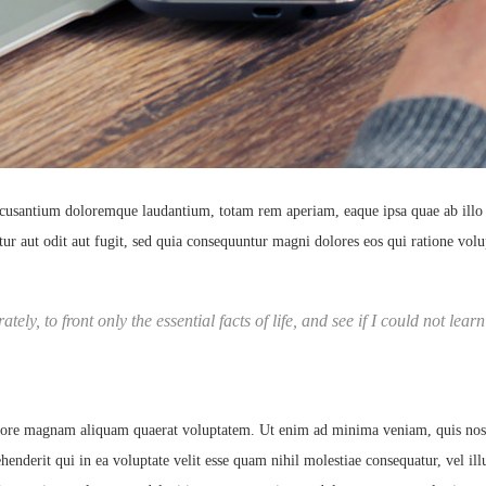
ccusantium doloremque laudantium, totam rem aperiam, eaque ipsa quae ab illo inv
ur aut odit aut fugit, sed quia consequuntur magni dolores eos qui ratione vo
tely, to front only the essential facts of life, and see if I could not lea
ore magnam aliquam quaerat voluptatem. Ut enim ad minima veniam, quis nostru
nderit qui in ea voluptate velit esse quam nihil molestiae consequatur, vel il