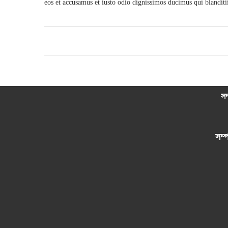
eos et accusamus et iusto odio dignissimos ducimus qui blanditii
সম
সম্