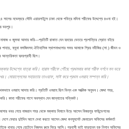
 সালের নভেম্বরে সৌদি এয়ারলাইন্সে ঢাকা থেকে পবিত্র মদিনা শরীফের উদ্দেশ্যে রওনা হই।
তায় ভরপুর।
 নামাজ ও জুমআ আদায় করি—প্রতিটি রাকাত যেন হৃদয়ের ভেতরে প্রশান্তির স্রোত বইয়ে
র পাহাড়, ক্বুবা মসজিদসহ ঐতিহাসিক স্থাপনাগুলোর সফর আমাকে প্রিয় নবীজির (সা.) জীবন ও
ের আন্তরিকতা হৃদয়গ্রাহী ছিল।
ার উদ্দেশ্যে যাত্রা করি। হারাম শরীফে পৌঁছে প্রথমবার কাবা শরীফ দর্শনে মন ভরে
মুখর। মোয়াল্লেমের সহায়তায় তাওয়াফ, সাঈ করে প্রথম ওমরাহ সম্পন্ন করি।
ে পৃথকভাবে ওমরাহ আদায় করি। প্রতিটি ওমরাহ ছিল ভিন্ন এক আত্মিক অনুভব। জেদ্দা শহর,
রি। কাবা শরীফের পাশে অবস্থান যেন জান্নাতের সন্নিকট।
আসার খবর পেয়ে নাজরান শহর থেকে মক্কায় বিমানে উড়ে আসেন বিজয়পুর ফাউন্ডেশনের
দেশে ফেরার দুইদিন আগে দেখা করতে আসেন জেদ্দা কনস্যুলেট জেনারেল অফিসের কর্মকর্তা
 বাইকে খাবার শেষে হোটেলে নিজস্ব রুমে ফিরে আসি। প্রবাসী ভাই ফারহানুল হক নিশান অফিসের