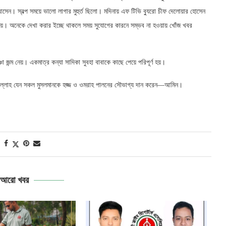
আসেন। স্বল্প সময়ে ভালো লাগার মুহুর্ত ছিলো। মদিনায় এফ টিভি ব্যুরো চীফ দেলোয়ার হোসেন
নয়। অনেকে দেখা করার ইচ্ছে থাকলে সময় সুযোগের কারনে সম্ভব না হওয়ায় খোঁজ খবর
ন্ম নেয়। একমাত্র কন্যা সাদিকা সুবহা বাবাকে কাছে পেয়ে পরিপূর্ণ হয়।
আল্লাহ যেন সকল মুসলমানকে হজ্জ ও ওমরাহ পালনের সৌভাগ্য দান করেন—আমিন।
আরো খবর