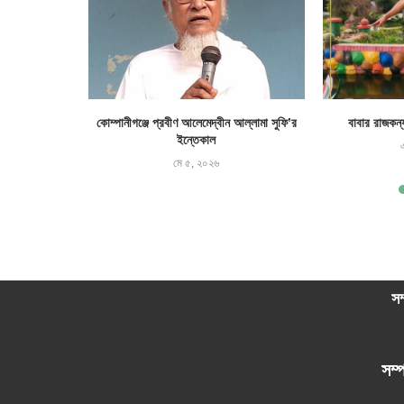
 মাত্রা’য় ফেনী
কোম্পানীগঞ্জে প্রবীণ আলেমেদ্বীন আল্লামা সুফি’র
বাবার রাজকন্
ইন্তেকাল
মে ৫, ২০২৬
সম
সম্