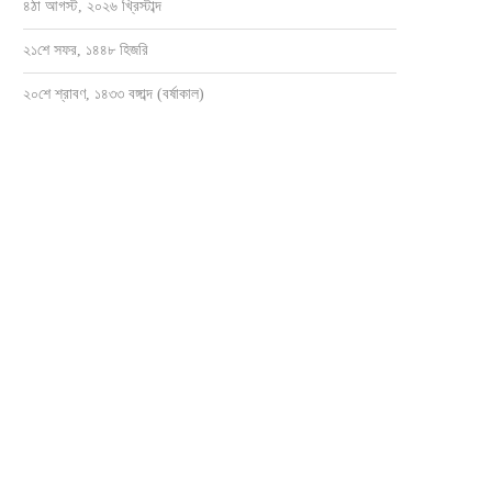
৪ঠা আগস্ট, ২০২৬ খ্রিস্টাব্দ
২১শে সফর, ১৪৪৮ হিজরি
২০শে শ্রাবণ, ১৪৩৩ বঙ্গাব্দ (বর্ষাকাল)