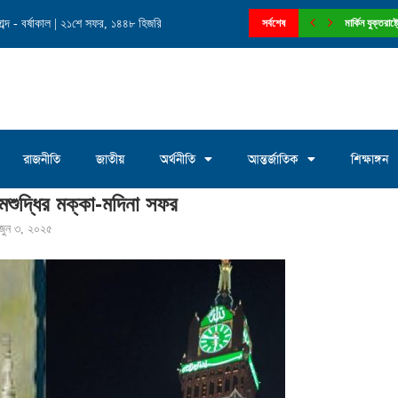
ব্দ - বর্ষাকাল | ২১শে সফর, ১৪৪৮ হিজরি
নে চেয়ারম্যান পদে আলোচনায় মোঃ সাখাওয়াত...
সর্বশেষ
মার্কিন যুক্তরা
রাজনীতি
জাতীয়
অর্থনীতি
আন্তর্জাতিক
শিক্ষাঙ্গন
্মশুদ্ধির মক্কা-মদিনা সফর
জুন ৩, ২০২৫