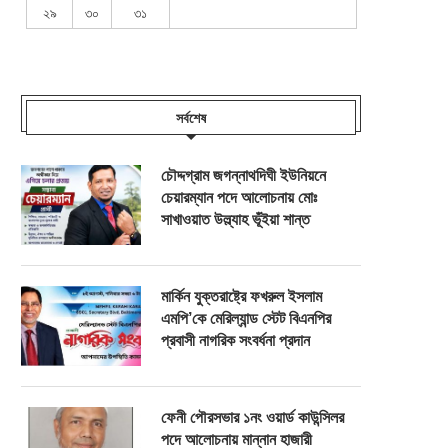
২৯
৩০
৩১
সর্বশেষ
চৌদ্দগ্রাম জগন্নাথদিঘী ইউনিয়নে
চেয়ারম্যান পদে আলোচনায় মোঃ
সাখাওয়াত উল্ল্যাহ ভূঁইয়া শান্ত
মার্কিন যুক্তরাষ্ট্রে ফখরুল ইসলাম
এমপি’কে মেরিল্যান্ড স্টেট বিএনপির
প্রবাসী নাগরিক সংবর্ধনা প্রদান
ফেনী পৌরসভার ১নং ওয়ার্ড কাউন্সিলর
পদে আলোচনায় মান্নান হাজারী