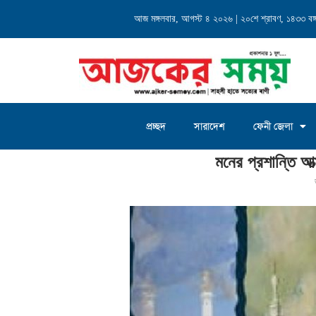
্যালয় এর...
আজ মঙ্গলবার, আগস্ট ৪ ২০২৬ | ২০শে শ্রাবণ, ১৪৩৩ বঙ্গা
চৌদ্দগ্রাম জগন্নাথদিঘী ইউনিয়
প্রচ্ছদ
সারাদেশ
ফেনী জেলা
Home
»
মনের প্রশান্তি আত্মশুদ্ধির মক্কা-মদিনা সফর
মনের প্রশান্তি আত