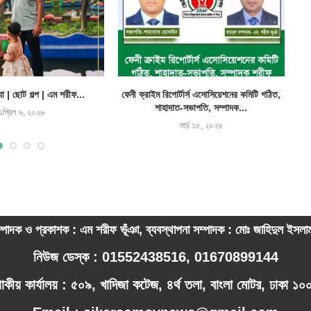
যা | ছোট গল্প | এম শরীফ...
ফেনী ক্রাইম রিপোর্টার্স এসোসিয়েশনের কমিটি গঠিত,
শাহাদাত-সভাপতি, সম্পাদক...
এপ্রিল ৬, ২০২৬
মার্চ ১৫, ২০২৬
্পাদক ও প্রকাশক : এম শরীফ ভূঁঞা, ব্যবস্থাপনা সম্পাদক : মোঃ জাহিদুল ইসল
নিউজ ডেস্ক : 01552438516, 01670899144
পাকীয় কার্যালয় : ৫০৯, খাদিজা কটেজ, ৪র্থ তলা, বাংলা মোটর, ঢাকা ১