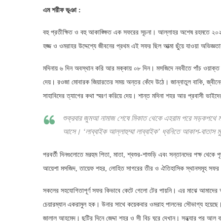
এম শরীফ ভূঞা :
বহু প্রতীক্ষিত ও বহু আকাঙ্ক্ষিত এক সফরের সূচনা। আল্লাহর অশেষ রহমতে ২০২৪
হজ্জ ও ওমরাহর উদ্দেশ্যে জীবনের প্রথম এই সফর ছিল আত্মা ছুঁয়ে যাওয়া অভিজ্ঞ
মদিনায় ৬ দিন অবস্থান করি আর মক্কায় ০৮ দিন। মসজিদে নববীতে পাঁচ ওয়াক্ত
দেয়। রওজা মোবারক জিয়ারতের সময় অন্তর কেঁদে উঠে। জান্নাতুল বাকি, জ্বীনে
সাহাবিদের ত্যাগের কথা স্মরণ করিয়ে দেয়। শান্ত মদিনা শহর আর প্রবাসী ভাইদ
শুক্রবার জুমআ নামাজ শেষে মিকাত থেকে এহরাম পরে সড়কপথে মক্ক
আসে। ‘লাব্বাইক আল্লাহুম্মা লাব্বাইক’ ধ্বনিতে আকাশ-বাতাস 
পরবর্তী দিনগুলোতে মরহুম পিতা, মাতা, শ্বশুর-শাশুড়ি এবং সন্তানদের পক্ষ থেক
আয়েশা মসজিদ, তায়েফ শহর, লোহিত সাগরের তীর ও ঐতিহাসিক স্থানসমূহ সফর ক
সকলের সহযোগিতাপূর্ণ সফর কিভাবে কেটে গেলো টের পায়নি। এর মাঝে আমাদের 
চেয়ারম্যান একরামুল হক। উনার সাথে কয়েকবার ওমরাহ পালনের সৌভাগ্য হয়েছে। 
জালাল আহমেদ। ছুটির দিনে জেদ্দা শহর ও সী বিচ ঘুরে দেখান। সন্ধ্যার পর আল