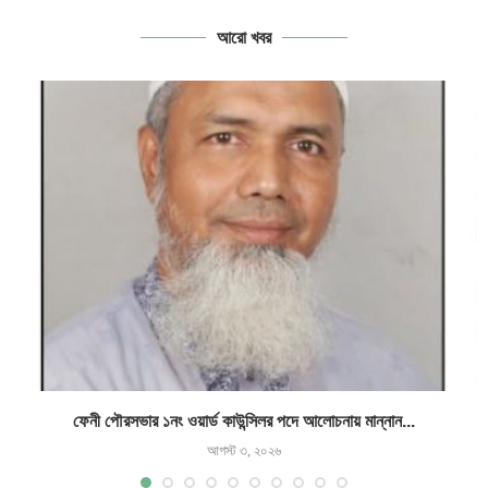
আরো খবর
ফেনী পৌরসভার ১নং ওয়ার্ড কাউন্সিলর পদে আলোচনায় মান্নান...
আগস্ট ৩, ২০২৬