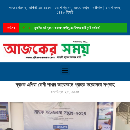
আজ সোমবার, আগস্ট ১০ ২০২৬ | ২৬শে শ্রাবণ, ১৪৩৩ বঙ্গাব্দ - বর্ষাকাল | ২৭শে সফর,
১৪৪৮ হিজরি
সর্বশেষ
মুসলিম ধর্ম গ্রহণ করলেন লক্ষীপুরের উপসহকারি কৃষি কর্মকর্তা
Home
»
ব্যাংক এশিয়া ফেনী শাখার আয়োজনে গ্রাহক সচেতনতা সপ্তাহ
ব্যাংক এশিয়া ফেনী শাখার আয়োজনে গ্রাহক সচেতনতা সপ্তাহ
সেপ্টেম্বর ২৫, ২০২৪