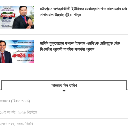
চৌদ্দগ্রাম জগন্নাথদিঘী ইউনিয়নে চেয়ারম্যান পদে আলোচনায় মোঃ
সাখাওয়াত উল্ল্যাহ ভূঁইয়া শান্ত
মার্কিন যুক্তরাষ্ট্রে ফখরুল ইসলাম এমপি’কে মেরিল্যান্ড স্টেট
বিএনপির প্রবাসী নাগরিক সংবর্ধনা প্রদান
আজকের দিন-তারিখ
সোমবার (বিকাল ৩:৪৬)
১০ই আগস্ট, ২০২৬ খ্রিস্টাব্দ
২৭শে সফর, ১৪৪৮ হিজরি