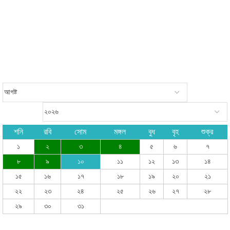
শনি
রবি
সোম
মঙ্গল
বুধ
বৃহ
শুক্র
১
২
৩
৪
৫
৬
৭
৮
৯
১০
১১
১২
১৩
১৪
১৫
১৬
১৭
১৮
১৯
২০
২১
২২
২৩
২৪
২৫
২৬
২৭
২৮
২৯
৩০
৩১