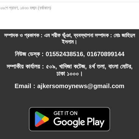
২৬শে শ্রাবণ, ১৪৩৩ বঙ্গাব্দ (বর্ষাকাল)
সম্পাদক ও প্রকাশক : এম শরীফ ভূঁঞা, ব্যবস্থাপনা সম্পাদক : মোঃ জাহিদুল
ইসলাম।
নিউজ ডেস্ক : 01552438516, 01670899144
সম্পাকীয় কার্যালয় : ৫০৯, খাদিজা কটেজ, ৪র্থ তলা, বাংলা মোটর,
ঢাকা ১০০০।
Email : ajkersomoynews@gmail.com