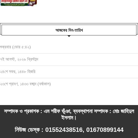
আজকের দিন-তারিখ
শুক্রবার (ভোর ৫:৪২)
৭ই আগস্ট, ২০২৬ খ্রিস্টাব্দ
২৪শে সফর, ১৪৪৮ হিজরি
২৩শে শ্রাবণ, ১৪৩৩ বঙ্গাব্দ (বর্ষাকাল)
সম্পাদক ও প্রকাশক : এম শরীফ ভূঁঞা, ব্যবস্থাপনা সম্পাদক : মোঃ জাহিদুল
ইসলাম।
নিউজ ডেস্ক : 01552438516, 01670899144