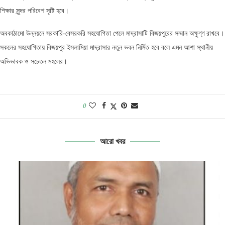
শিক্ষার সুন্দর পরিবেশ সৃষ্টি হবে।
অবকাঠামো উন্নয়নে সরকারি-বেসরকরি সহযোগিতা পেলে মাদ্রাসাটি বিজয়পুরের সম্মান অক্ষুণ্ণ রাখবে।
সকলের সহযোগিতায় বিজয়পুর ইসলামিয়া মাদ্রাসার নতুন ভবন নির্মিত হবে বলে এমন আশা স্থানীয়
অভিভাবক ও সচেতন মহলের।
0
আরো খবর