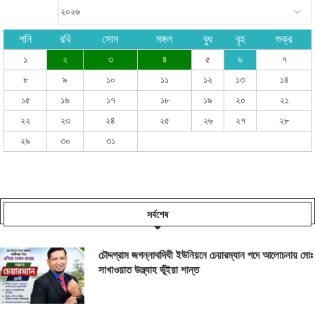
শনি
রবি
সোম
মঙ্গল
বুধ
বৃহ
শুক্র
১
২
৩
৪
৫
৬
৭
৮
৯
১০
১১
১২
১৩
১৪
১৫
১৬
১৭
১৮
১৯
২০
২১
২২
২৩
২৪
২৫
২৬
২৭
২৮
২৯
৩০
৩১
সর্বশেষ
চৌদ্দগ্রাম জগন্নাথদিঘী ইউনিয়নে চেয়ারম্যান পদে আলোচনায় মোঃ
সাখাওয়াত উল্ল্যাহ ভূঁইয়া শান্ত