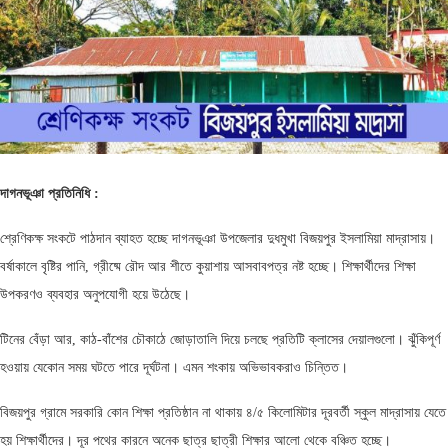
দাগনভূঞা
প্রতিনিধি
:
শ্রেণিকক্ষ সংকটে পাঠদান ব্যাহত হচ্ছে দাগনভূঞা উপজেলার দুধমুখা বিজয়পুর ইসলামিয়া মাদ্রাসায়।
বর্ষাকালে বৃষ্টির পানি, গ্রীষ্মে রৌদ আর শীতে কুয়াশায় আসবাবপত্র নষ্ট হচ্ছে। শিক্ষার্থীদের শিক্ষা
উপকরণও ব্যবহার অনুপযোগী হয়ে উঠেছে।
টিনের বেঁড়া আর, কাঠ-বাঁশের চৌকাঠে জোড়াতালি দিয়ে চলছে প্রতিটি ক্লাসের দেয়ালগুলো। ঝুঁকিপূর্ণ
হওয়ায় যেকোন সময় ঘটতে পারে দূর্ঘটনা। এমন শংকায় অভিভাবকরাও চিন্তিত।
বিজয়পুর গ্রামে সরকারি কোন শিক্ষা প্রতিষ্ঠান না থাকায় ৪/৫ কিলোমিটার দূরবর্তী স্কুল মাদ্রাসায় যেতে
হয় শিক্ষার্থীদের। দূর পথের কারনে অনেক ছাত্র ছাত্রী শিক্ষার আলো থেকে বঞ্চিত হচ্ছে।