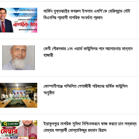
মার্কিন যুক্তরাষ্ট্রে ফখরুল ইসলাম এমপি’কে মেরিল্যান্ড স্টেট
বিএনপির প্রবাসী নাগরিক সংবর্ধনা প্রদান
ফেনী পৌরসভার ১নং ওয়ার্ড কাউন্সিলর পদে আলোচনায় মান্নান
হাজারী
কোম্পানীগঞ্জে সম্মিলিত পেশাজীবী পরিষদের বার্ষিক কাউন্সিল
অনুষ্ঠিত
ইয়াকুবপুরে নাগরিক সুবিধা নিশ্চিতকরনে কাজ করতে চান সম্ভাব্য
মেম্বার পদপ্রার্থী মোস্তাফিজুর রহমান রিয়াদ