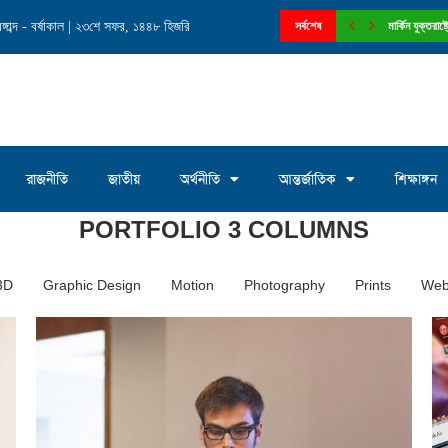
াব্দ - বর্ষাকাল | ২৩শে সফর, ১৪৪৮ হিজরি
নে চেয়ারম্যান পদে আলোচনায় মোঃ সাখাওয়াত...
সর্বশেষ
মার্কিন যুক্তরা
রাজনীতি
জাতীয়
অর্থনীতি
আন্তর্জাতিক
শিক্ষাঙ্গন
PORTFOLIO 3 COLUMNS
3D
Graphic Design
Motion
Photography
Prints
Web