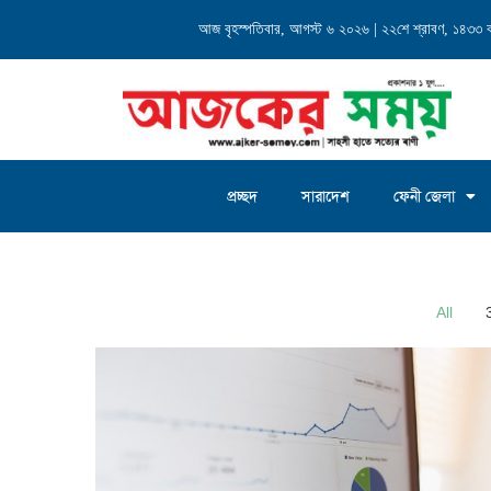
্যালয় এর...
আজ বৃহস্পতিবার, আগস্ট ৬ ২০২৬ | ২২শে শ্রাবণ, ১৪৩৩ বঙ্গ
চৌদ্দগ্রাম জগন্নাথদিঘী ইউনিয়
প্রচ্ছদ
সারাদেশ
ফেনী জেলা
Home
»
Portfolio 3 Columns
All