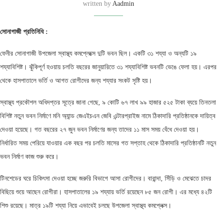
written by
Aadmin
সোনাগাজী প্রতিনিধি :
ফেনীর সোনাগাজী উপজেলা স্বাস্থ্য কমপ্লেক্সে দুটি ভবন ছিল। একটি ৩১ শয্যা ও অন্যটি ১৯
শয্যাবিশিষ্ট। ঝুঁকিপূর্ণ হওয়ায় চলতি বছরের জানুয়ারিতে ৩১ শয্যাবিশিষ্ট ভবনটি ভেঙে ফেলা হয়। এরপর
থেকে হাসপাতালে ভর্তি ও আগত রোগীদের জন্য শয্যার সংকট সৃষ্টি হয়।
স্বাস্থ্য প্রকৌশল অধিদপ্তর সূত্রে জানা গেছে, ৯ কোটি ৬৭ লাখ ৯৯ হাজার ৫২৫ টাকা ব্যয়ে তিনতলা
বিশিষ্ট নতুন ভবন নির্মাণে মনি অ্যান্ড জেএইচএন জেবি এন্টারপ্রাইজ নামে ঠিকাদারি প্রতিষ্ঠানকে দায়িত্ব
দেওয়া হয়েছে। গত বছরের ২৭ জুন ভবন নির্মাণের জন্য তাদের ১১ মাস সময় বেঁধে দেওয়া হয়।
নির্ধারিত সময় পেরিয়ে যাওয়ার এক বছর পর চলতি মাসের গত সপ্তাহ থেকে ঠিকাদারি প্রতিষ্ঠানটি নতুন
ভবন নির্মাণ কাজ শুরু করে।
টিনশেডের ঘরে চিকিৎসা দেওয়া হচ্ছে জরুরি বিভাগে আসা রোগীদের। বারান্দা, সিঁড়ি ও মেঝেতে চাদর
বিছিয়ে শুয়ে আছেন রোগীরা। হাসপাতালের ১৯ শয্যায় ভর্তি রয়েছেন ৮৫ জন রোগী। এর মধ্যে ৪২টি
শিশু রয়েছে। মাত্র ১৯টি শয্যা নিয়ে এভাবেই চলছে উপজেলা স্বাস্থ্য কমপ্লেক্স।