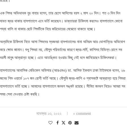
রয়েছে।
এক শিশুর অভিভাবক নুর নাহার বলেন, তার ছেলে আদিলের বয়স ২ মাস ২০ দিন। গত ৩ দিন দিন
যাবত জ্বর থাকায় হাসপাতালে এনে ভর্তি করেছেন। ডাক্তাররা চিকিৎসা করলেও হাসপাতালে কোনো
শয্যা খালি না থাকায় ছোট শিশুটিকে নিয়ে করিডোরের মেঝেতে থাকতে হচ্ছে।
অন্যদিকে চিকিৎসা নিতে আসা শিশুদের স্বজনরা হাসপাতালের নানা অনিয়ম আর ভোগান্তির অভিযোগ
করে ক্ষোভ জানান। শুধু শিশুরা নয়, মৌসুম পরিবর্তনের কারণে জ্বর-সর্দি, কাশিসহ বিভিন্ন রোগে সব
বয়সী মানুষ আক্রান্ত হচ্ছে। এতে আতঙ্কিত হওয়ার কিছু নেই বলে জানিয়েছেন চিকিৎসকরা।
হাসপাতালের আবাসিক মেডিকেল অফিসার (আরএমও) ডা. আসিফ ইকবাল ঢাকা টাইমসকে বলেন, ২৬
জনের শিশু ওয়ার্ডে ১০৭ জন রোগী ভর্তি আছে। মৌসুমি জ্বর-কাশি ও শ্বাসকষ্টে আক্রান্ত হয়ে শিশুরা
হাসপাতালে ভর্তি হচ্ছে। আমাদের হাসপাতালে জনবল সঙ্কট রয়েছে। সীমিত জনবল নিয়েও আমরা সব
সময় সেবা দেওয়ার চেষ্টা করছি।
নভেম্বর ১৩, ২০২২
০ comment