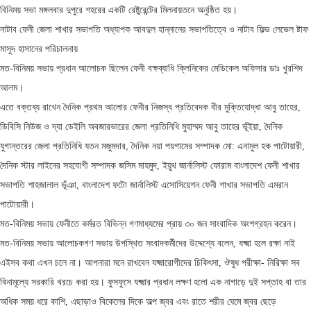
বিনিময় সভা মঙ্গলবার দুপুরে শহরের একটি রেষ্টুরেন্টের মিলনায়তনে অনুষ্ঠিত হয়।
নাটাব ফেনী জেলা শাখার সভাপতি অধ্যাপক আবদুল হান্নানের সভাপতিত্বে ও নাটাব ফিল্ড লেভেল ষ্টাফ
মাসুদ হাসানের পরিচালনায়
মত-বিনিময় সভায় প্রধান আলোচক ছিলেন ফেনী বক্ষব্যাধি ক্লিনিকের মেডিকেল অফিসার ডাঃ খুরশিদ
আলম।
এতে বক্তব্য রাখেন দৈনিক প্রথম আলোর ফেনীর নিজস্ব প্রতিবেদক বীর মুক্তিযোদ্ধা আবু তাহের,
ডিবিসি নিউজ ও দ্যা ডেইলি অবজারভারের জেলা প্রতিনিধি মুহাম্মদ আবু তাহের ভূঁইয়া, দৈনিক
যুগান্তরের জেলা প্রতিনিধি যতন মজুমদার, দৈনিক নয়া পয়গামের সম্পাদক মো: এনামুল হক পাটোয়ারী,
দৈনিক স্টার লাইনের সহযোগী সম্পাদক জসিম মাহমুদ, ইয়ুথ জার্নালিস্ট ফোরাম বাংলাদেশ ফেনী শাখার
সভাপতি শাহজালাল ভূঁঞা, বাংলাদেশ ফটো জার্নালিস্ট এসোসিয়েশন ফেনী শাখার সভাপতি এমরান
পাটোয়ারী।
মত-বিনিময় সভায় ফেনীতে কর্মরত বিভিন্ন গণমাধ্যমের প্রায় ৩০ জন সাংবাদিক অংশগ্রহন করেন।
মত-বিনিময় সভায় আলোচকগণ সভায় উপস্থিত সংবাদকর্মীদের উদ্দেশ্যে বলেন, যক্ষ্মা হলে রক্ষা নাই
এইসব কথা এখন চলে না। আপনারা মনে রাখবেন যক্ষ্মারোগীদের চিকিৎসা, ঔষুধ পরীক্ষা- নিরিক্ষা সব
বিনামূল্যে সরকারি খরচে করা হয়। ফুসফুসে যক্ষ্মার প্রধান লক্ষণ হলো এক নাগাড়ে দুই সপ্তাহ বা তার
অধিক সময় ধরে কাশি, এছাড়াও বিকেলের দিকে অল্প জ্বর এবং রাতে শরীর ঘেমে জ্বর ছেড়ে