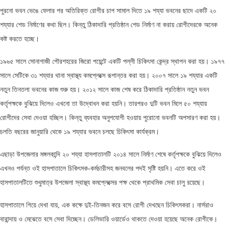
পুরনো ভবন ভেঙে ফেলার পর অতিরিক্ত রোগীর চাপ সামাল দিতে ১৯ শয্যা ভবনের ছাদে একটি ২০
শয্যার শেড নির্মাণের কথা ছিল। কিন্তু ঠিকাদারি প্রতিষ্ঠান শেড নির্মাণ না করায় রোগীদেরকে অনেক
কষ্ট করতে হচ্ছে।
১৯৬৫ সালে সোনাগাজী পৌরশহরের জিরো পয়েন্টে একটি পল্লী চিকিৎসা কেন্দ্র স্থাপন করা হয়। ১৯৭৭
সালে সেটিকে ৩১ শয্যার থানা স্বাস্থ্য কমপ্লেক্সে রূপান্তর করা হয়। ২০০৭ সালে ১৯ শয্যার একটি
নতুন তিনতলা ভবনের কাজ শুরু হয়। ২০১২ সালে কাজ শেষ করে ঠিকাদারি প্রতিষ্ঠান নতুন ভবন
কর্তৃপক্ষকে বুঝিয়ে দিলেও এখনো তা উদ্বোধন করা হয়নি। তারপরও দুটি ভবন মিলে ৫০ শয্যায়
রোগীদের সেবা দেওয়া হচ্ছিল। কিন্তু ব্যবহার অনুপযোগী হওয়ায় পুরোনো ভবনটি অপসারণ করা হয়।
চলতি বছরের জানুয়ারি থেকে ১৯ শয্যার ভবনে চলছে চিকিৎসা কার্যক্রম।
এছাড়া উপজেলার মঙ্গলকান্দি ২০ শয্যা হাসপাতালটি ২০১৪ সালে নির্মাণ শেষে কর্তৃপক্ষকে বুঝিয়ে দিলেও
এখনও পর্যন্ত ওই হাসপাতালে চিকিৎসক-কর্মচারীসহ জনবলের পদই সৃষ্টি হয়নি। এতে করে ওই
হাসপাতালটিতে শুধুমাত্র উপজেলা স্বাস্থ্য কমপ্লেক্সের পক্ষ থেকে প্রাথমিক সেবা চালু রয়েছে।
হাসপাতালে গিয়ে দেখা যায়, এক কক্ষে দুই-তিনজন করে বসে রোগী দেখছেন চিকিৎসকরা। নার্সরাও
বারান্দায় ও মেঝেতে বসে সেবা দিচ্ছেন। ডেলিভারি ওয়ার্ডেও থাকতে দেওয়া হয়েছে অনেক রোগীকে।