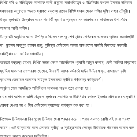
বিশিষ্ট কবি ও সাহিত্যিক আশরাফ আলী মামুনের সভাপতিত্বে ও ইঞ্জিনিয়ার ফখরুল ইসলাম সাকিবের
সঞ্চালনায় অনুষ্ঠানের শুরুতে স্বাগত বক্তব্য রাখেন বিশিষ্ট সমাজ সেবক মাষ্টার মুমিন বাহার চৌধুরী।
উক্ত ক্লাবটির উদ্বোধন করেন শরণার্থী ত্রাণ ও প্রত্যাবাসন কমিশনারের কার্যালয়ের উপ-সচিব
আজগর আলী শামীম।
উদ্বোধনী অনুষ্ঠানে আরো উপস্থিত ছিলেন বঙ্গবন্ধু শেখ মুজিব মেডিকেল কলেজের জুনিয়র কনসালটেন্ট
ডা. মুহাম্মদ মাহবুবুর রহমান রাজু, কুমিল্লা মেডিকেল কলেজ হাসপাতাল সার্জারি বিভাগের সহকারী
রেজিষ্ট্রার ডা. আরিফ হোসাইন।
শুভেচ্ছা বক্তব্য রাখেন, বিশিষ্ট সমাজ সেবক আমেরিকান প্রবাসী আবুল কালাম, ফেনী আলিয়া মাদ্রাসার
মুহাদ্দিস মাওলানা মোশাররফ হোসেন, ইসলামী ব্যাংক কর্মকর্তা মাঈন উদ্দিন মাসুদ, বাংলাদেশ কৃষি
ব্যাংকের জেনারেল অফিসার সাইফুল ইসলামসহ স্থানীয় গণ্যমান্য ব্যক্তিবর্গ।
অনুষ্ঠান শেষে আমন্ত্রিত অতিথিদের সম্মাননা স্মারক তুলে দেওয়া হয়।
শেষে কবি আশরাফ আলী মামুনকে ক্লাবের সভাপতি ও ইঞ্জিনিয়ার ফখরুল ইসলাম সাকিবকে সেক্রেটারি
ঘোষণা দেওয়া হয় ও ফ্রি মেডিকেল ক্যাম্পের কার্যক্রম শুরু করা হয়।
বিশেষজ্ঞ চিকিৎসকরা বিনামূল্যে চিকিৎসা সেবা প্রদান করেন। প্রায় একশত রোগী এই সেবা গ্রহণ
করেন। এই উদ্যোগের ফলে এলাকার ক্রীড়া ও স্বাস্থ্যসেবার ক্ষেত্রে ইতিবাচক পরিবর্তন আসবে বলে
আশাবাদ ব্যক্ত করেছেন সংশ্লিষ্টরা।