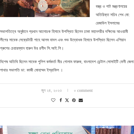
বস্ত্র ও পাট মন্ত্রণালয়ের
অতিরিক্ত সচিব শেখ মো:
রেজাউল ইসলামের
সভাপতিত্বে অনুষ্ঠানে প্রধান আলোচক হিসাবে উপস্থিত ছিলেন ঢাকা মহানগরীর দক্ষিনের আওয়ামী
লীগের সাবেক সেক্রেটারী শাহে আলম বাদল এবং শুভ উদ্বোধক হিসাবে উপস্থিত ছিলেন এশিয়ান
গ্রুপের চেয়ারম্যান হারুন উর রশীদ সি.আই.পি।
বিশেষ অতিথি ছিলেন সাবেক পুলিশ কর্মকর্তা মীর গোলাম ফারুক, বাংলাদেশ ডেন্টাল সোসাইটি ফেনী জেলা
শাখার সভাপতি ডা: কাজী মোহাম্মদ ইস্রাফিল ।
জুন ২৪, ২০২৩
০ comment