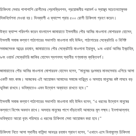
চিকিৎসা সেবার পাশাপাশি রোগীদের প্রেসক্রিপশন, প্রয়োজনীয় পরামর্শ ও স্বাস্থ্য সচেতনতামূলক
দিকনির্দেশনা দেওয়া হয়। দিনব্যাপী এ ক্যাম্পে প্রায় ৫০০ রোগী চিকিৎসা গ্রহণ করেন।
উক্ত ক্যাম্প পরিদর্শন করেন বাংলাদেশ জামায়াতে ইসলামীর পৌর আমির মাওলানা মোশাররফ হোসেন,
ইসলামী সমাজ কল্যাণ পাঠাগারের সভাপতি মাওলানা মহি উদ্দিন, পাঠাগারের সেক্রেটারি ও বিশিষ্ট
সমাজসেবক আব্দুর রহমান, জামায়াতের পৌর সেক্রেটারি মাওলানা ইয়াকুব, ৯নং ওয়ার্ড আমির ইব্রাহিম,
৯নং ওয়ার্ড সেক্রেটারি জাকির হোসেন স্বপনসহ স্থানীয় গণ্যমান্য ব্যক্তিবর্গ।
জামায়াতের পৌর আমির মাওলানা মোশাররফ হোসেন বলেন, “মানুষের দুঃসময়ে মানবসেবায় এগিয়ে আসা
একটি মহৎ কাজ। আজকের এই আয়োজন আমাদের সমাজে দারিদ্র্য ও অসহায় মানুষের কষ্ট লাঘবে বড়
ভূমিকা রাখবে। ভবিষ্যতেও এমন উদ্যোগ অব্যাহত রাখতে হবে।”
ইসলামী সমাজ কল্যাণ পাঠাগারের সভাপতি মাওলানা মহি উদ্দিন বলেন, “এ ধরনের উদ্যোগ মানুষের
কল্যাণে বিশেষ অবদান রাখে। অসহায় মানুষের পাশে দাঁড়ানোই আমাদের মূল লক্ষ্য। ইনশাআল্লাহ
ভবিষ্যতে আরো বৃহৎ পরিসরে এ ধরনের চিকিৎসা সেবা আয়োজন করা হবে।”
চিকিৎসা নিতে আসা স্থানীয় বাসিন্দা আবদুর রহমান শ্রাবণ বলেন, “এখানে এসে বিনামূল্যে চিকিৎসা