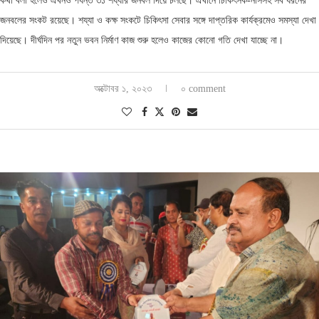
কথা বলা হলেও এখনও পর্যন্ত ৩১ শয্যার জনবল দিয়ে চলছে। এখানে চিকিৎসক-নার্সসহ সব ধরনের
জনবলের সংকট রয়েছে। শয্যা ও কক্ষ সংকটে চিকিৎসা সেবার সঙ্গে দাপ্তরিক কার্যক্রমেও সমস্যা দেখা
দিয়েছে। দীর্ঘদিন পর নতুন ভবন নির্মাণ কাজ শুরু হলেও কাজের কোনো গতি দেখা যাচ্ছে না।
অক্টোবর ১, ২০২৩
০ comment