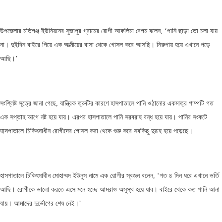
উপজেলার মতিগঞ্জ ইউনিয়নের সুজাপুর গ্রামের রোগী আকলিমা বেগম বলেন, ‘পানি ছাড়া তো চলা যায়
না। দুইদিন বাইরে গিয়ে এক আত্মীয়ের বাসা থেকে গোসল করে আসছি। নিরুপায় হয়ে এখানে পড়ে
আছি।’
সংশ্লিষ্ট সূত্রে জানা গেছে, যান্ত্রিক ত্রুটির কারণে হাসপাতালে পানি ওঠানোর একমাত্র পাম্পটি গত
এক সপ্তাহ আগে নষ্ট হয়ে যায়। এরপর হাসপাতালে পানি সরবরাহ বন্ধ হয়ে যায়। পানির সংকটে
হাসপাতালে চিকিৎসাধীন রোগীদের গোসল করা থেকে শুরু করে সবকিছু দুরূহ হয়ে পড়েছে।
হাসপাতালে চিকিৎসাধীন মোহাম্মদ ইউনুস নামে এক রোগীর স্বজন বলেন, ‘গত ৪ দিন ধরে এখানে ভর্তি
আছি। রোগীকে ভালো করতে এসে মনে হচ্ছে আমরাও অসুস্থ হয়ে যাব। বাইরে থেকে কত পানি আনা
যায়। আমাদের দুর্ভোগের শেষ নেই।’