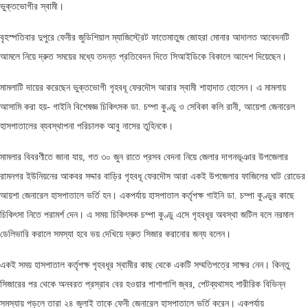
ভুক্তভোগীর স্বামী।
বৃহস্পতিবার দুপুরে ফেনীর জুডিশিয়াল ম্যাজিস্ট্রেট ফাতেমাতুজ জোহরা মোনার আদালত আবেদনটি
আমলে নিয়ে দ্রুত সময়ের মধ্যে তদন্ত প্রতিবেদন দিতে সিআইডিকে বিকালে আদেশ দিয়েছেন।
মামলাটি দায়ের করেছেন ভুক্তভোগী গৃহবধূ ফেরদৌস আরার স্বামী শাহাদাত হোসেন। এ মামলায়
আসামি করা হয়- গাইনি বিশেষজ্ঞ চিকিৎসক ডা. চম্পা কুণ্ডু ও সেবিকা কলি রানী, আয়েশা জেনারেল
হাসপাতালের ব্যবস্থাপনা পরিচালক আবু নাসের তুহিনকে।
মামলার বিবরণীতে জানা যায়, গত ৩০ জুন রাতে প্রসব বেদনা নিয়ে জেলার দাগনভূঞার উপজেলার
রামনগর ইউনিয়নের আকবর সদ্দার বাড়ির গৃহবধূ ফেরদৌস আরা একই উপজেলার ফাজিলের ঘাট রোডের
আয়শা জেনারেল হাসপাতালে ভর্তি হন। একপর্যায় হাসপাতাল কর্তৃপক্ষ গাইনি ডা. চম্পা কুণ্ডুর কাছে
চিকিৎসা নিতে পরামর্শ দেন। এ সময় চিকিৎসক চম্পা কুণ্ডু এসে গৃহবধূর অবস্থা জটিল বলে নরমাল
ডেলিভারি করালে সমস্যা হবে ভয় দেখিয়ে দ্রুত সিজার করানোর জন্য বলেন।
একই সময় হাসপাতাল কর্তৃপক্ষ গৃহবধূর স্বামীর কাছ থেকে একটি সম্মতিপত্রে সাক্ষর নেন। কিন্তু
সিজারের পর থেকে অনবরত প্রস্রাব বের হওয়ার পাশাপাশি জ্বর, পেটব্যথাসহ শারীরিক বিভিন্ন
সমস্যায় পড়লে তারা ২৪ জুলাই তাকে ফেনী জেনারেল হাসপাতালে ভর্তি করেন। একপর্যায়