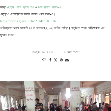
আসুন
#হোম_প্লাস_সুপার_সপ
ও
#ইথেরিয়াল_স্কুল
-এ।
এছাড়াও রেজিষ্ট্রেশন করতে পারেন গুগল লিংক-এ।
https://forms.gle/YPthhZZt1dhb5KSU6
রেজিষ্ট্রেশন চলবে আগামী ২৫ ই নভেম্বর,২০২২ তারিখ পর্যন্ত। অনুষ্ঠানে স্পটে রেজিষ্ট্রেশন এর
সুযোগ থাকবে।
নভেম্বর ২০, ২০২২
০ comment