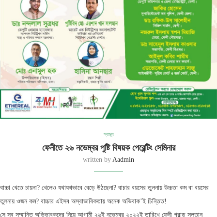
স্বাস্থ্য
ফেনীতে ২৬ নভেম্বর পুষ্টি বিষয়ক পেরেন্টিং সেমিনার
written by
Aadmin
বাচ্চা খেতে চায়না? খেলেও যথাযথভাবে বেড়ে উঠছেনা? বাচার বয়সের তুলনায় উচ্চতা কম বা বয়সের
তুলনায় ওজন কম? বাচ্চার এইসব অস্বাভাবিকতায় অনেক অভিবাক’ই চিন্তিত!
সে সব সম্মানিত অভিভাবকদের নিয়ে আগামী ২৬ই নভেম্বর ২০২২ই তারিখে ফেনী গ্রান্ড সুলতান