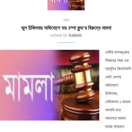
স্বাস্থ্য
ভুল চিকিৎসার অভিযোগে ডাঃ চম্পা কুন্ড’র বিরুদ্ধে মামলা
written by
Aadmin
ফেনীর দাগনভূঞায়
সিজারের সময় এক
প্রসূতির কিডনিনালি
কেটে ফেলার
অভিযোগে
চিকিৎসক,
সেবিকাসহ ৩ জনকে
আসামি করে
আদালতে মামলা
দায়ের করেছেন