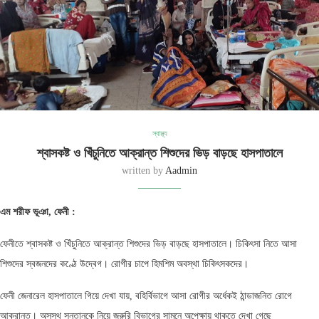
স্বাস্থ্য
শ্বাসকষ্ট ও খিঁচুনিতে আক্রান্ত শিশুদের ভিড় বাড়ছে হাসপাতালে
written by
Aadmin
এম শরীফ ভূঞা, ফেনী :
ফেনীতে শ্বাসকষ্ট ও খিঁচুনিতে আক্রান্ত শিশুদের ভিড় বাড়ছে হাসপাতালে। চিকিৎসা নিতে আসা
শিশুদের স্বজনদের কণ্ঠে উদ্বেগ। রোগীর চাপে হিমশিম অবস্থা চিকিৎসকদের।
ফেনী জেনারেল হাসপাতালে গিয়ে দেখা যায়, বহির্বিভাগে আসা রোগীর অর্ধেকই ঠান্ডাজনিত রোগে
আক্রান্ত। অসুস্থ সন্তানকে নিয়ে জরুরি বিভাগের সামনে অপেক্ষায় থাকতে দেখা গেছে