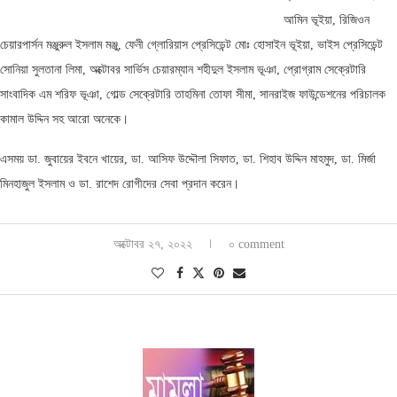
আমিন ভূইয়া, রিজিওন
চেয়ারপার্সন মঞ্জুরুল ইসলাম মঞ্জু, ফেনী গ্লোরিয়াস প্রেসিডেন্ট মোঃ হোসাইন ভূইয়া, ভাইস প্রেসিডেন্ট
সোনিয়া সুলতানা লিমা, অক্টোবর সার্ভিস চেয়ারম্যান শহীদুল ইসলাম ভূঞা, প্রোগ্রাম সেক্রেটারি
সাংবাদিক এম শরিফ ভূঞা, গোল্ড সেক্রেটারি তাহমিনা তোফা সীমা, সানরাইজ ফাউন্ডেশনের পরিচালক
কামাল উদ্দিন সহ আরো অনেকে।
এসময় ডা. জুবায়ের ইবনে খায়ের, ডা. আসিফ উদ্দৌলা সিফাত, ডা. শিহাব উদ্দিন মাহমুদ, ডা. মির্জা
মিনহাজুল ইসলাম ও ডা. রাশেদ রোগীদের সেবা প্রদান করেন।
অক্টোবর ২৭, ২০২২
০ comment