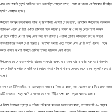
এতে করে জরুরি মুহূর্তে রোগীদের চরম ভোগান্তি পোহাতে হচ্ছে। শয্যা না থাকায় রোগীদেরকে সীমাহীন
দুর্ভোগ পোহাতে হচ্ছে।
উপজেলা স্বাস্থ্য কমপ্লেক্সের নার্সিং সুপারভাইজার রেজিয়া বেগম বলেন, প্রতিদিন উপজেলার প্রত্যন্ত
গ্রামাঞ্চল থেকে রোগীরা এখানে চিকিৎসা নিতে আসেন। জায়গা না পেয়ে দূর থেকে আসা অনেক
রোগীকে পাঠিয়ে দেওয়া হচ্ছে জেলা সদর হাসপাতালে। এছাড়া রোগীর অতিরিক্ত চাপের কারণে
গণশৌচাগারের সংকট দেখা দিয়েছে। প্রতিদিন শয্যার চেয়ে অনেক বেশি রোগী ভর্তি থাকেন। নতুন
ভবনে শয্যার সংখ্যা বাড়ালে রোগীরা তাদের কাঙ্ক্ষিত সেবা পাবেন।
উপজেলার চর খোয়াজ এলাকার ফাতেমা আক্তার বলেন, রাত থেকে তার ডায়রিয়া শুরু হয়। গতকাল
সকালে তিনি হাসপাতালে ভর্তি হন। কোনো শয্যা খালি না থাকায় মেঝেতে রেখে তাকে স্যালাইন দেওয়া
হচ্ছে।
হাসপাতালে চিকিৎসাধীন মো. আবদুল্লাহ নামে এক শিশুর মা বলেন, তার ছেলেকে জ্বর নিয়ে হাসপাতালে
ভর্তি করেছেন। শয্যা খালি না থাকায় দোতলার সিঁড়ির ওপর রাখা শয্যায় থাকতে হচ্ছে।
এ বিষয়ে উপজেলা স্বাস্থ্য ও পরিবার পরিকল্পনা কর্মকর্তা উৎপল দাশ বলেন, হাসপাতালটি ৫০ শয্যার