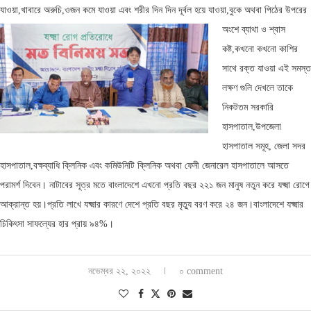
যাওয়া,খাবারে অরুচি,ওজন কমে যা
ওয়া এবং শরীর দিন দিন দূর্বল হয়ে যাওয়া,বুকে অথবা পিঠের উপরের
অংশে ব্যাথা ও শ্বাস
কষ্ট,কখনো কখনো কাশির
সাথে রক্ত যাওয়া এই সমস্ত
লক্ষণ গুলি দেখলে তাকে
নিকটতম সরকারি
হাসপাতাল,উপজেলা
হাসপাতাল সমূহ, জেলা সদর
হাসপাতাল,বক্ষব্যাধি ক্লিনিক এবং কমিউনিটি ক্লিনিক অথবা ফেনী জেনারেল হাসপাতালে আসতে
পরামর্শ দিবেন। নাটাবের সূত্র মতে বাংলাদেশে এখনো প্রতি বছর ২২১ জন মানুষ নতুন করে যক্ষ্মা রোগে
আক্রান্ত হয়।প্রতি লাখে যক্ষ্মার কারণে দেশে প্রতি বছর মৃত্যু বরণ করে ২৪ জন।বাংলাদেশে যক্ষ্মার
চিকিৎসা সাফল্যের হার প্রায় ৯৪%।
নভেম্বর ২২, ২০২২
০ comment