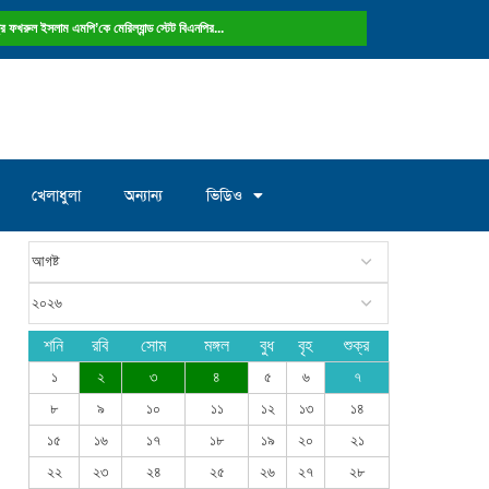
নং ওয়ার্ড কাউন্সিলর পদে আলোচনায় মান্নান...
খেলাধুলা
অন্যান্য
ভিডিও
শনি
রবি
সোম
মঙ্গল
বুধ
বৃহ
শুক্র
১
২
৩
৪
৫
৬
৭
৮
৯
১০
১১
১২
১৩
১৪
১৫
১৬
১৭
১৮
১৯
২০
২১
২২
২৩
২৪
২৫
২৬
২৭
২৮