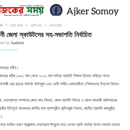
জী
ফেনী জেলা
ফেনী সদর
সোনাগাজী
ী জেলা স্কাউটসের সহ-সভাপতি নির্বাচিত
tten by
Aadmin
ম আবদুর রহীম।
বদুর রহীম ১৯৮১ সাল থেকে ২০০১ সাল পর্যন্ত স্কাউট শিক্ষক হিসেবে দায়িত্ব পালন
নাগাজী মোঃ ছাবের পাইলট হাইস্কুল এবং ফেনী শাহীন একাডেমীতে।শিক্ষকতায় ইস্তফা দিলেও
দক, ভারপ্রাপ্ত সম্পাদক,জেলা কাব লিডার, জেলা স্কাউট লিডার ও জেলা সহকারী কমিশনারের
ইতিপূর্বে অনেকবার জাতীয় কাব ক্যাম্পুরীর কন্টিনজেন্ট লিডার, জাতীয় স্কাউট জাম্বুরীর
েন।
ে বর্তমান তরুণ প্রজন্মকে দেশপ্রেমে উদ্বুদ্ধ করে দেশের প্রতি কর্তব্য পালনে অবদান রাখতে