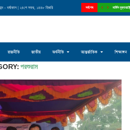
ব্দ - বর্ষাকাল | ২৪শে সফর, ১৪৪৮ হিজরি
লাম এমপি’কে মেরিল্যান্ড স্টেট বিএনপির...
সর্বশেষ
ফেনী পৌরসভার ১
রাজনীতি
জাতীয়
অর্থনীতি
আন্তর্জাতিক
শিক্ষাঙ্গন
GORY:
পরশুরাম