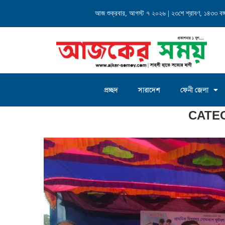
 পদে আলোচনায় মোঃ সাখাওয়াত...
আজ শুক্রবার, আগস্ট ৭ ২০২৬ | ২৩শে শ্রাবণ, ১৪৩৩ বঙ্গা
মার্কিন যুক্তরাষ্ট্রে ফখরুল ইস
প্রচ্ছদ
সারাদেশ
ফেনী জেলা
Home
»
ফেনী জেলা
»
পরশুরাম
CATE