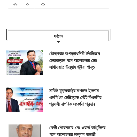
২৯
৩০
৩১
সর্বশেষ
চৌদ্দগ্রাম জগন্নাথদিঘী ইউনিয়নে
চেয়ারম্যান পদে আলোচনায় মোঃ
সাখাওয়াত উল্ল্যাহ ভূঁইয়া শান্ত
মার্কিন যুক্তরাষ্ট্রে ফখরুল ইসলাম
এমপি’কে মেরিল্যান্ড স্টেট বিএনপির
প্রবাসী নাগরিক সংবর্ধনা প্রদান
ফেনী পৌরসভার ১নং ওয়ার্ড কাউন্সিলর
পদে আলোচনায় মান্নান হাজারী