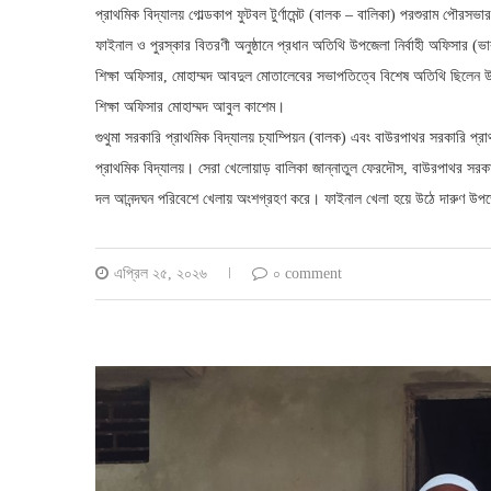
প্রাথমিক বিদ্যালয় গোল্ডকাপ ফুটবল টুর্ণামেন্ট (বালক – বালিকা) পরশুরাম পৌরসভা
ফাইনাল ও পুরস্কার বিতরণী অনুষ্ঠানে প্রধান অতিথি উপজেলা নির্বাহী অফিসার
শিক্ষা অফিসার, মোহাম্মদ আবদুল মোতালেবের সভাপতিত্বে বিশেষ অতিথি ছিলেন উ
শিক্ষা অফিসার মোহাম্মদ আবুল কাশেম।
গুথুমা সরকারি প্রাথমিক বিদ্যালয় চ্যাম্পিয়ন (বালক) এবং বাউরপাথর সরকারি প্র
প্রাথমিক বিদ্যালয়। সেরা খেলোয়াড় বালিকা জান্নাতুল ফেরদৌস, বাউরপাথর সরকার
দল আনন্দঘন পরিবেশে খেলায় অংশগ্রহণ করে। ফাইনাল খেলা হয়ে উঠে দারুণ উপ
এপ্রিল ২৫, ২০২৬
০ comment