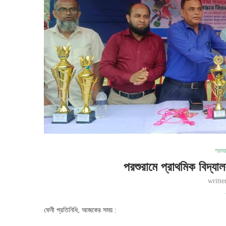
পরশু
পরশুরামে প্রাথমিক বিদ্যালয় 
writt
ফেনী প্রতিনিধি, আজকের সময় :