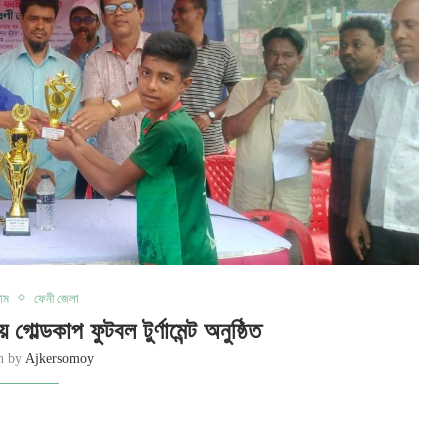
রাম
ফেনী জেলা
গোল্ডকাপ ফুটবল টুর্ণামেন্ট অনুষ্ঠিত
en by
Ajkersomoy