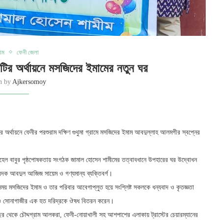
রাম
ফেনী জেলা
ারিটির অর্থায়নে মসজিদের ইমামের নতুন ঘর
en by
Ajkersomoy
টির অর্থায়নে ফেনীর পরশুরাম দক্ষিণ গুথুমা গ্রামে মসজিদের ইমাম আবদুল্লাহ আলমগীর স্বপ্নের
 সোহেল বাবুর পৃষ্ঠপোষকতায় সংগঠক জামাল হোসেন শামীমের তত্বাবধানে উপহারের ঘর উদ্বোধন
দক আবদুল আজিজ সায়েম ও গণ্যমান্য ব্যক্তিবর্গ।
সময় মসজিদের ইমাম ও তার পরিবার আবেগাপ্লুত হয়ে সংশ্লিষ্ট সকলকে ধন্যবাদ ও কৃতজ্ঞতা
 ও সোনাগাজীর এক হত দরিদ্রকে ঔষধ বিতরন করেন।
 বছর থেকে চৌদ্দগ্রাম আলকরা, ফেনী-নোয়াখালী সহ আশপাশের এলাকায় ট্রাস্টের চেয়ারম্যানের