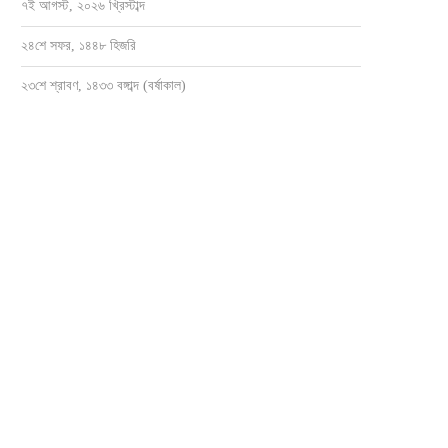
৭ই আগস্ট, ২০২৬ খ্রিস্টাব্দ
২৪শে সফর, ১৪৪৮ হিজরি
২৩শে শ্রাবণ, ১৪৩৩ বঙ্গাব্দ (বর্ষাকাল)