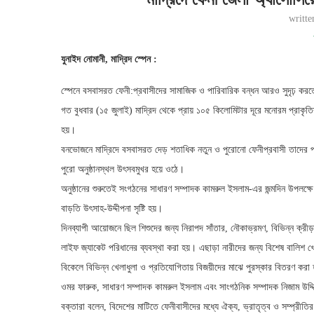
writt
যুনাইদ নোমানী, মা‌দ্রিদ স্পেন :
স্পেনে বসবাসরত ফেনী:প্রবাসীদের সামাজিক ও পারিবারিক বন্ধন আরও সুদৃঢ় কর
গত বুধবার (১৫ জুলাই) মাদ্রিদ থেকে প্রায় ১০৫ কিলোমিটার দূরে মনোরম প্রাক
হয়।
বনভোজনে মাদ্রিদে বসবাসরত দেড় শতাধিক নতুন ও পুরোনো ফেনীপ্রবাসী তাদের 
পুরো অনুষ্ঠানস্থল উৎসবমুখর হয়ে ওঠে।
অনুষ্ঠানের শুরুতেই সংগঠনের সাধারণ সম্পাদক কামরুল ইসলাম-এর জন্মদিন উপলক্ষ
বাড়তি উৎসাহ-উদ্দীপনা সৃষ্টি হয়।
দিনব্যাপী আয়োজনে ছিল শিশুদের জন্য নিরাপদ সাঁতার, নৌকাভ্রমণ, বিভিন্ন ক্রীড
লাইফ জ্যাকেট পরিধানের ব্যবস্থা করা হয়। এছাড়া নারীদের জন্য বিশেষ বালিশ 
বিকেলে বিভিন্ন খেলাধুলা ও প্রতিযোগিতায় বিজয়ীদের মাঝে পুরস্কার বিতরণ কর
ওমর ফারুক, সাধারণ সম্পাদক কামরুল ইসলাম এবং সাংগঠনিক সম্পাদক নিজাম উদ্দ
বক্তারা বলেন, বিদেশের মাটিতে ফেনীবাসীদের মধ্যে ঐক্য, ভ্রাতৃত্ব ও সম্প্রীতির