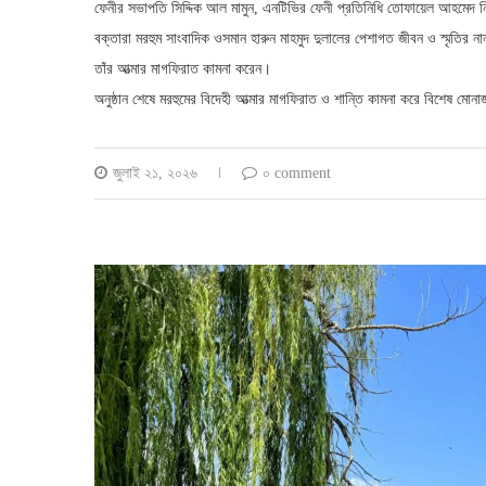
ফেনীর সভাপতি সিদ্দিক আল মামুন, এনটিভির ফেনী প্রতিনিধি তোফায়েল আহমেদ নিল
বক্তারা মরহুম সাংবাদিক ওসমান হারুন মাহমুদ দুলালের পেশাগত জীবন ও স্মৃতির ন
তাঁর আত্মার মাগফিরাত কামনা করেন।
অনুষ্ঠান শেষে মরহুমের বিদেহী আত্মার মাগফিরাত ও শান্তি কামনা করে বিশেষ মো
জুলাই ২১, ২০২৬
০ comment