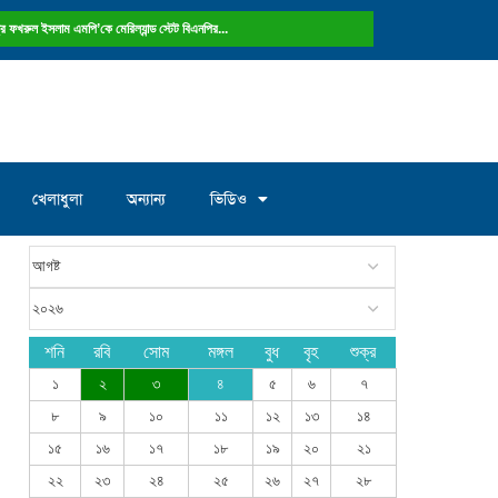
নং ওয়ার্ড কাউন্সিলর পদে আলোচনায় মান্নান...
খেলাধুলা
অন্যান্য
ভিডিও
শনি
রবি
সোম
মঙ্গল
বুধ
বৃহ
শুক্র
১
২
৩
৪
৫
৬
৭
৮
৯
১০
১১
১২
১৩
১৪
১৫
১৬
১৭
১৮
১৯
২০
২১
২২
২৩
২৪
২৫
২৬
২৭
২৮