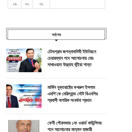
২৯
৩০
৩১
সর্বশেষ
চৌদ্দগ্রাম জগন্নাথদিঘী ইউনিয়নে
চেয়ারম্যান পদে আলোচনায় মোঃ
সাখাওয়াত উল্ল্যাহ ভূঁইয়া শান্ত
মার্কিন যুক্তরাষ্ট্রে ফখরুল ইসলাম
এমপি’কে মেরিল্যান্ড স্টেট বিএনপির
প্রবাসী নাগরিক সংবর্ধনা প্রদান
ফেনী পৌরসভার ১নং ওয়ার্ড কাউন্সিলর
পদে আলোচনায় মান্নান হাজারী