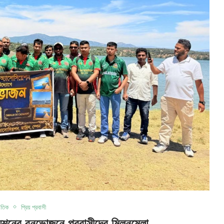
াতিক
প্রিয় প্রবাসী
য়েশনের বনভোজনে প্রবাসীদের মিলনমেলা