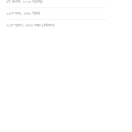
৫ই আগস্ট, ২০২৬ খ্রিস্টাব্দ
২২শে সফর, ১৪৪৮ হিজরি
২১শে শ্রাবণ, ১৪৩৩ বঙ্গাব্দ (বর্ষাকাল)