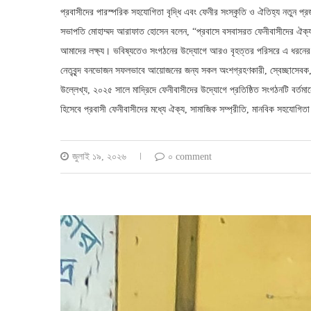
প্রবাসীদের পারস্পরিক সহযোগিতা বৃদ্ধি এবং ফেনীর সংস্কৃতি ও ঐতিহ্য নতুন প
সভাপতি মোহাম্মদ আরাফাত হোসেন বলেন, “প্রবাসে বসবাসরত ফেনীবাসীদের ঐক্যবদ
আমাদের লক্ষ্য। ভবিষ্যতেও সংগঠনের উদ্যোগে আরও বৃহত্তর পরিসরে এ ধরনে
নেতৃবৃন্দ বনভোজন সফলভাবে আয়োজনের জন্য সকল অংশগ্রহণকারী, স্বেচ্ছাসে
উল্লেখ্য, ২০২৫ সালে মাদ্রিদে ফেনীবাসীদের উদ্যোগে প্রতিষ্ঠিত সংগঠনটি বর্তম
হিসেবে প্রবাসী ফেনীবাসীদের মধ্যে ঐক্য, সামাজিক সম্প্রীতি, মানবিক সহযোগিত
জুলাই ১৯, ২০২৬
০ comment