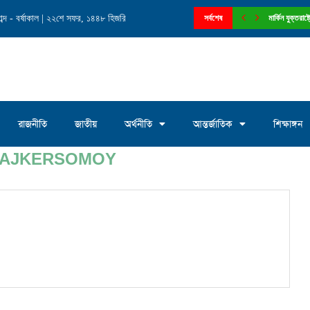
ব্দ - বর্ষাকাল | ২২শে সফর, ১৪৪৮ হিজরি
লাম এমপি’কে মেরিল্যান্ড স্টেট বিএনপির...
সর্বশেষ
ফেনী পৌরসভার ১
রাজনীতি
জাতীয়
অর্থনীতি
আন্তর্জাতিক
শিক্ষাঙ্গন
AJKERSOMOY