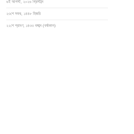
৬ই আগস্ট, ২০২৬ খ্রিস্টাব্দ
২৩শে সফর, ১৪৪৮ হিজরি
২২শে শ্রাবণ, ১৪৩৩ বঙ্গাব্দ (বর্ষাকাল)
সেবক হয়ে ৫নং ওয়ার্ডবাসীর পাশে থাকতে চান
সাংবাদিক ওসমান হারুন মাহমুদ দুলালের স্মরণে
জাহাঙ্গীর...
ও...
জুলাই ২৮, ২০২৬
জুলাই ২১, ২০২৬