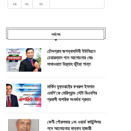
২৯
৩০
৩১
সর্বশেষ
চৌদ্দগ্রাম জগন্নাথদিঘী ইউনিয়নে
চেয়ারম্যান পদে আলোচনায় মোঃ
সাখাওয়াত উল্ল্যাহ ভূঁইয়া শান্ত
মার্কিন যুক্তরাষ্ট্রে ফখরুল ইসলাম
এমপি’কে মেরিল্যান্ড স্টেট বিএনপির
প্রবাসী নাগরিক সংবর্ধনা প্রদান
ফেনী পৌরসভার ১নং ওয়ার্ড কাউন্সিলর
পদে আলোচনায় মান্নান হাজারী