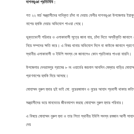
দাগনভূঞা প্রতিনিধি :
গত ২২ মার্চ সন্ত্রাসীদের দাবিকৃত চাঁদা না দেয়ায় ফেনীর দাগনভূঞা উপজেলার ইয়াক
নাশের হুমকি দেয়ার অভিযোগ পাওয়া গেছে।
ভুক্তভোগী পরিবার ও এলাকাবাসী সূত্রে জানা যায়, চাঁদা দিতে অস্বীকৃতি জানালে ২
নিয়ে সম্পদের ক্ষতি করে। এ বিষয় থানায় অভিযোগ দিলে বা কাউকে জানালে প্রাণে 
স্থানীয় এলাকাবাসী ও ইউপি সদস্য কে জানালেও কোন প্রতিকার পাওয়া যায়নি।
উপজেলার দেবরামপুর গ্রামের ৮ নং ওয়ার্ডের জয়নাল আবদিন মেম্বার বাড়ির মোহাম্ম
প্রাণনাশের হুমকি দিয়ে আসছে।
মোহাম্মদ নুরুল হুদার দুই ভাই মো: নুরেরজামান ও নুরের আহাদ প্রবাসী থাকায় কতি
সন্ত্রাসীদের ভয়ে মানবেতর জীবনযাপন করছে মোহাম্মদ নুরুল হুদার পরিবার।
এ বিষয়ে মোহাম্মদ নুরুল হুদা ও তার পিতা স্থানীয় ইউপি সদস্য রমজান আলী সাহাব উদ
দেয়