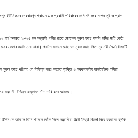
ুবপুর ইউনিয়নের দেবরামপুর গ্রামের এক প্রবাসী পরিবারের জমি নষ্ট করে সম্পদ লুট ও প্রাণ
২ মার্চ অজ্ঞাত ২০/২৫ জন সন্ত্রাসী গভীর রাতে মোহাম্মদ নুরুল হুদার ফসলি জমির মাটি কেটে
মেরে ফেলার হুমকি দেয় তারা। পরদিন সকালে মোহাম্মদ নুরুল হুদার পিতা নুর নবী (৭০) বিষয়টি
দ নুরুল হুদার পরিবার কে বিভিন্ন সময় অজ্ঞাত ব্যক্তি ও সরকারদলীয় রাজনৈতিক কর্মীরা
পয় সন্ত্রাসী বিভিন্ন অজুহাতে চাঁদা দাবি করে আসছে।
্দিন কে জানালে তিনি শালিসি বৈঠক দিলে সন্ত্রাসীরা উল্টো মিথ্যা মামলা দিয়ে হয়রানির হুমকি