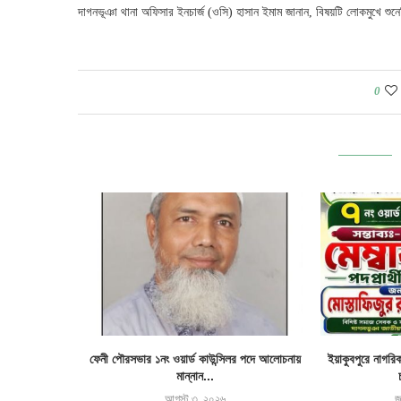
দাগনভূঞা থানা অফিসার ইনচার্জ (ওসি) হাসান ইমাম জানান, বিষয়টি লোকমুখে শু
0
র জমি দখল ও ঘর
ফেনী পৌরসভার ১নং ওয়ার্ড কাউন্সিলর পদে আলোচনায়
ইয়াকুবপুরে নাগরি
মান্নান...
আগস্ট ৩, ২০২৬
জ