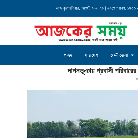
্যালয় এর...
আজ বৃহস্পতিবার, আগস্ট ৬ ২০২৬ | ২২শে শ্রাবণ, ১৪৩৩ বঙ্গ
চৌদ্দগ্রাম জগন্নাথদিঘী ইউনিয়
প্রচ্ছদ
সারাদেশ
ফেনী জেলা
Home
»
দাগনভূঞায় প্রবাসী পরিবারের সম্পদের ক্ষয়ক্ষতি ও প্রাণনাশের হুমকি
দাগনভূঞায় প্রবাসী পরিবারের 
ম