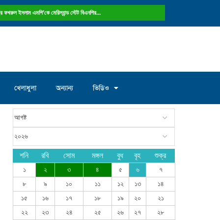
ষ্ট্রে ফখরুল ইসলাম এমপি’কে মেরিল্যান্ড স্টেট বিএনপির...
খেলাধুলা
অন্যান্য
ভিডিও
শনি
রবি
সোম
মঙ্গল
বুধ
বৃহ
শুক্র
১
২
৩
৪
৫
৬
৭
৮
৯
১০
১১
১২
১৩
১৪
১৫
১৬
১৭
১৮
১৯
২০
২১
২২
২৩
২৪
২৫
২৬
২৭
২৮