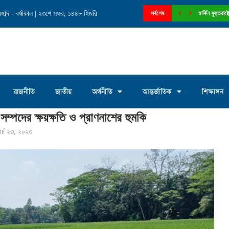
াব্দ - বর্ষাকাল | ২৩শে সফর, ১৪৪৮ হিজরি
নে চেয়ারম্যান পদে আলোচনায় মোঃ সাখাওয়াত...
সর্বশেষ
মার্কিন যুক্তরা
রাজনীতি
জাতীয়
অর্থনীতি
আন্তর্জাতিক
শিক্ষাঙ্গন
সম্পদের ক্ষয়ক্ষতি ও প্রাণনাশের হুমকি
ার্চ ২৩, ২০২৩