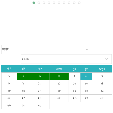
শনি
রবি
সোম
মঙ্গল
বুধ
বৃহ
শুক্র
১
২
৩
৪
৫
৬
৭
৮
৯
১০
১১
১২
১৩
১৪
১৫
১৬
১৭
১৮
১৯
২০
২১
২২
২৩
২৪
২৫
২৬
২৭
২৮
২৯
৩০
৩১