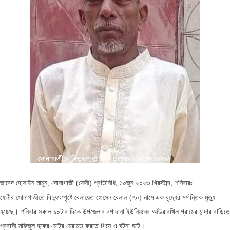
জাবেদ হোসাইন মামুন, সোনাগাজী (ফেনী) প্রতিনিধি, ১০জুন ২০২৩ খ্রিস্টাব্দ, শনিবারঃ
ফেনীর সোনাগাজীতে বিদ্যুৎস্পৃষ্টে বেলায়েত হোসেন বেলাল (৭০) নামে এক বৃদ্ধের মর্মান্তিক মৃত্যু
হয়েছে। শনিবার সকাল ১০টার দিকে উপজেলার বগাদানা ইউনিয়নের আউরারখিল গ্রামের মান্দার বাড়িতে
প্রবাসী মফিজুল হকের মোটর মেরামত করতে গিয়ে এ ঘটনা ঘটে।