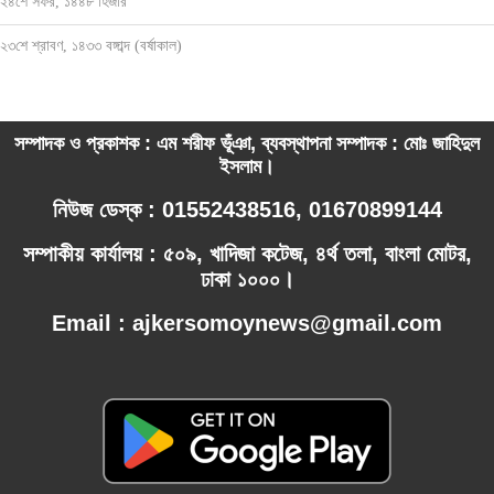
২৪শে সফর, ১৪৪৮ হিজরি
২৩শে শ্রাবণ, ১৪৩৩ বঙ্গাব্দ (বর্ষাকাল)
সম্পাদক ও প্রকাশক : এম শরীফ ভূঁঞা, ব্যবস্থাপনা সম্পাদক : মোঃ জাহিদুল
ইসলাম।
নিউজ ডেস্ক : 01552438516, 01670899144
সম্পাকীয় কার্যালয় : ৫০৯, খাদিজা কটেজ, ৪র্থ তলা, বাংলা মোটর,
ঢাকা ১০০০।
Email : ajkersomoynews@gmail.com