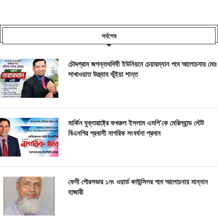
সর্বশেষ
চৌদ্দগ্রাম জগন্নাথদিঘী ইউনিয়নে চেয়ারম্যান পদে আলোচনায় মোঃ
সাখাওয়াত উল্ল্যাহ ভূঁইয়া শান্ত
মার্কিন যুক্তরাষ্ট্রে ফখরুল ইসলাম এমপি’কে মেরিল্যান্ড স্টেট
বিএনপির প্রবাসী নাগরিক সংবর্ধনা প্রদান
ফেনী পৌরসভার ১নং ওয়ার্ড কাউন্সিলর পদে আলোচনায় মান্নান
হাজারী