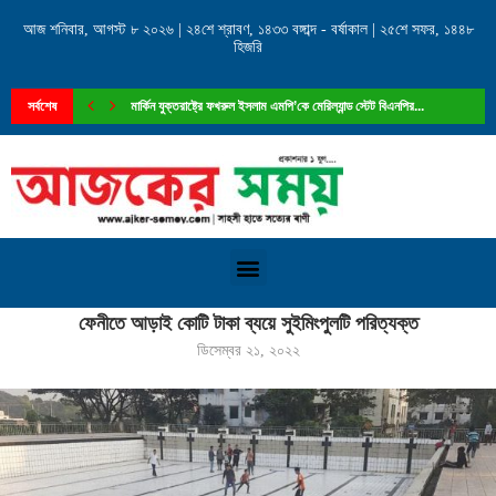
আজ শনিবার, আগস্ট ৮ ২০২৬ | ২৪শে শ্রাবণ, ১৪৩৩ বঙ্গাব্দ - বর্ষাকাল | ২৫শে সফর, ১৪৪৮
হিজরি
মার্কিন যুক্তরাষ্ট্রে ফখরুল ইসলাম এমপি’কে মেরিল্যান্ড স্টেট বিএনপির...
সর্বশেষ
ফেনী পৌরসভার ১নং ওয়ার্ড কাউন্সিলর পদে আলোচনায় মান্নান...
Home
»
ফেনীতে আড়াই কোটি টাকা ব্যয়ে সুইমিংপুলটি পরিত্যক্ত
ফেনীতে আড়াই কোটি টাকা ব্যয়ে সুইমিংপুলটি পরিত্যক্ত
ডিসেম্বর ২১, ২০২২