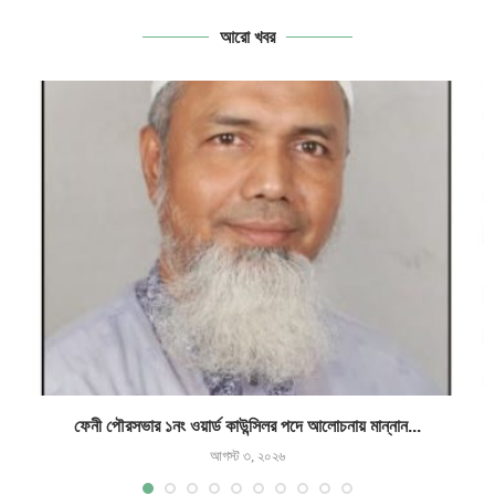
আরো খবর
ফেনী পৌরসভার ১নং ওয়ার্ড কাউন্সিলর পদে আলোচনায় মান্নান...
আগস্ট ৩, ২০২৬