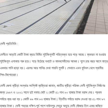
ফেনী প্রতিনিধি :
ফেনীতে আড়াই কোটি টাকা ব্যয়ে নির্মিত সুইমিংপুলটি পরিত্যক্ত হয়ে পড়ে আছে। ব্যবহৃত না হওয়ায়
সুইমিংপুল এলাকায় গরু চরে। গড়ে উঠেছে বখাটে ও মাদকসেবীদের আড্ডা। পুলে চার বছর আগে মাত্র
একবার পানি ছাড়া হয়। এরপর আর পানির দেখা পায়নি পুলটি। সেখানে এখন ফুটবল খেলে স্থানীয়
শিশু-কিশোরেরা।
ফেনী জেলা ক্রীড়া সংস্থার সংশ্লিষ্ট ব্যক্তিরা জানান, জাতীয় ক্রীড়া পরিষদ ফেনী সুইমিংপুল নির্মাণের
জন্য ১৯৯৭ ও ২০০১ সালে দুই দফায় মোট ২ কোটি ৫১ লাখ ৮০ হাজার টাকা বরাদ্দ দেয়। প্রথম
পর্যায়ে ব্যয় ধরা হয় ১ কোটি ৯৯ লাখ ৮৩ হাজার টাকা। দ্বিতীয় পর্যায়ে বরাদ্দ দেওয়া হয় ৫১ লাখ ৯৭
হাজার টাকা। ফেনী শহরের দক্ষিণ-পূর্ব পাশে দাউদপুর সেতুর অদূরে ফেনী মৌজায় তিন একর জমিতে