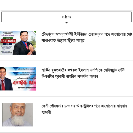
সর্বশেষ
চৌদ্দগ্রাম জগন্নাথদিঘী ইউনিয়নে চেয়ারম্যান পদে আলোচনায় মোঃ
সাখাওয়াত উল্ল্যাহ ভূঁইয়া শান্ত
মার্কিন যুক্তরাষ্ট্রে ফখরুল ইসলাম এমপি’কে মেরিল্যান্ড স্টেট
বিএনপির প্রবাসী নাগরিক সংবর্ধনা প্রদান
ফেনী পৌরসভার ১নং ওয়ার্ড কাউন্সিলর পদে আলোচনায় মান্নান
হাজারী