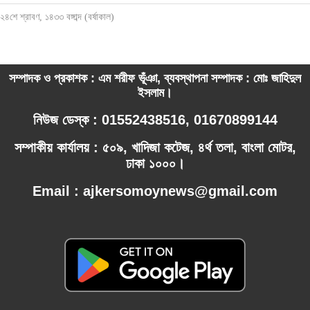
২৪শে শ্রাবণ, ১৪৩৩ বঙ্গাব্দ (বর্ষাকাল)
সম্পাদক ও প্রকাশক : এম শরীফ ভূঁঞা, ব্যবস্থাপনা সম্পাদক : মোঃ জাহিদুল
ইসলাম।
নিউজ ডেস্ক : 01552438516, 01670899144
সম্পাকীয় কার্যালয় : ৫০৯, খাদিজা কটেজ, ৪র্থ তলা, বাংলা মোটর,
ঢাকা ১০০০।
Email : ajkersomoynews@gmail.com