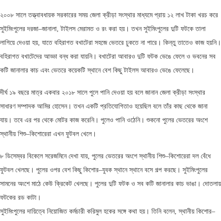
২০০৮ সালে তত্ত্বাবধায়ক সরকারের সময় জেলা ক্রীড়া সংস্থার মাধ্যমে প্রায় ১২ লাখ টাকা খরচ করে
সুইমিংপুলের দরজা–জানালা, টাইলস মেরামত ও রং করা হয়। তখন সুইমিংপুলের দুটি ফটকে তালা
লাগিয়ে দেওয়া হয়, যাতে বহিরাগত বখাটেরা সহজে ভেতরে ঢুকতে না পারে। কিন্তু তাতেও কাজ হয়নি।
বহিরাগত বখাটেদের আড্ডা বন্ধ করা যায়নি। বখাটেরা আবারও দুটি ফটক ভেঙে ফেলে ও ভবনের সব
কটি জানালার কাচ এবং ভেতরে কয়েকটি স্থানে বেশ কিছু টাইলস আবারও ভেঙে ফেলেছে।
দীর্ঘ ১৯ বছরে মাত্র একবার ২০১৮ সালে পুলে পানি দেওয়া হয় বলে জানান জেলা ক্রীড়া সংস্থার
সাধারণ সম্পাদক আমির হোসেন। তখন একটি প্রতিযোগিতাও হয়েছিল বলে তাঁর কাছ থেকে জানা
যায়। তবে এর পর থেকে মোটর কাজ করেনি। পুলেও পানি ওঠেনি। শুকনো পুলের ভেতরের অংশে
স্থানীয় শিশু–কিশোরেরা এখন ফুটবল খেলে।
৮ ডিসেম্বর বিকেলে সরেজমিনে দেখা যায়, পুলের ভেতরের অংশে স্থানীয় শিশু–কিশোরেরা দল বেঁধে
ফুটবল খেলছে। পুলের ওপর বেশ কিছু কিশোর–যুবক স্থানে স্থানে বসে গল্প করছে। সুইমিংপুলের
সামনের অংশে মাঠে কেউ ক্রিকেট খেলছে। পুলের দুটি ফটক ও সব কটি জানালার কাচ ভাঙা। দোতলায়
ফটকের রড কাটা।
সুইমিংপুলের দায়িত্বে নিয়োজিত কর্মচারী করিমুল হকের সঙ্গে কথা হয়। তিনি বলেন, স্থানীয় কিশোর–