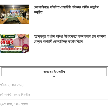
কোম্পানীগঞ্জে সম্মিলিত পেশাজীবী পরিষদের বার্ষিক কাউন্সিল
অনুষ্ঠিত
ইয়াকুবপুরে নাগরিক সুবিধা নিশ্চিতকরনে কাজ করতে চান সম্ভাব্য
মেম্বার পদপ্রার্থী মোস্তাফিজুর রহমান রিয়াদ
আজকের দিন-তারিখ
শনিবার (সকাল ৮:১০)
৮ই আগস্ট, ২০২৬ খ্রিস্টাব্দ
২৫শে সফর, ১৪৪৮ হিজরি