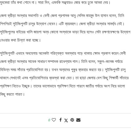
যুবকেরা তাঁর কথা শোনে না। সারা দিন, এমনকি সন্ধ্যায়ও জোর করে ঢুকে আড্ডা দেয়।
জেলা ক্রীড়া সংস্থার সভাপতি ও ফেনী জেলা প্রশাসক আবু সেলিম মাহমুদ উল হাসান বলেন, তিনি
শিগগিরই সুইমিংপুলটি চালুর উদ্যোগ নেবেন। এটি ব্যয়বহুল। জেলা ক্রীড়া সংস্থার সামর্থ্য নেই।
সুইমিংপুলের বাইরের খালি জায়গা অন্য কোনো সংস্থাকে ভাড়া দিয়ে হলেও সেটা রক্ষণাবেক্ষণের উদ্যোগ
নেওয়ার কথা চিন্তা করা হচ্ছে।
সুইমিংপুলটি এভাবে অবহেলায় অনেকটা পরিত্যক্ত অবস্থায় পড়ে থাকায় ক্ষোভ প্রকাশ করেন ফেনী
জেলা ক্রীড়া সংস্থার সাবেক সাধারণ সম্পাদক রাধেশ্যাম পাল। তিনি বলেন, স্কুল–কলেজ পর্যায়ে
বিভিন্ন সময় সাঁতার প্রতিযোগিতা হয়। তখন অন্যদের পুকুর ব্যবহার করতে হয়। সুইমিংপুলটি চালু
থাকলে সেখানেই এসব প্রতিযোগিতার ব্যবস্থা করা যেত। তা ছাড়া জেলায় বেশ কিছু শিক্ষার্থী সাঁতারে
প্রশিক্ষণ নিতেও ইচ্ছুক। তাদের ভালোভাবে প্রশিক্ষণ দিতে পারলে জাতীয় পর্যায়ে অংশ নিয়ে ভালো
কিছু করতে পারত।
0