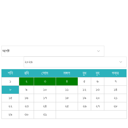
শনি
রবি
সোম
মঙ্গল
বুধ
বৃহ
শুক্র
১
২
৩
৪
৫
৬
৭
৮
৯
১০
১১
১২
১৩
১৪
১৫
১৬
১৭
১৮
১৯
২০
২১
২২
২৩
২৪
২৫
২৬
২৭
২৮
২৯
৩০
৩১