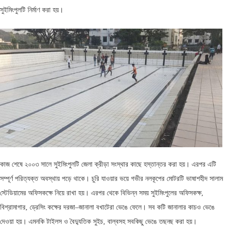
সুইমিংপুলটি নির্মাণ করা হয়।
কাজ শেষে ২০০৩ সালে সুইমিংপুলটি জেলা ক্রীড়া সংস্থার কাছে হস্তান্তর করা হয়। এরপর এটি
সম্পূর্ণ পরিত্যক্ত অবস্থায় পড়ে থাকে। চুরি যাওয়ার ভয়ে গভীর নলকূপের মোটরটি ভাষাশহীদ সালাম
স্টেডিয়ামের অফিসকক্ষে নিয়ে রাখা হয়। এরপর থেকে বিভিন্ন সময় সুইমিংপুলের অফিসকক্ষ,
বিশ্রামাগার, ড্রেসিং কক্ষের দরজা–জানালা বখাটেরা ভেঙে ফেলে। সব কটি জানালার কাচও ভেঙে
দেওয়া হয়। এমনকি টাইলস ও বৈদ্যুতিক সুইচ, বাল্বসহ সবকিছু ভেঙে তছনছ করা হয়।