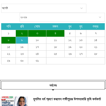
শনি
রবি
সোম
মঙ্গল
বুধ
বৃহ
শুক্র
১
২
৩
৪
৫
৬
৭
৮
৯
১০
১১
১২
১৩
১৪
১৫
১৬
১৭
১৮
১৯
২০
২১
২২
২৩
২৪
২৫
২৬
২৭
২৮
২৯
৩০
৩১
সর্বশেষ
মুসলিম ধর্ম গ্রহণ করলেন লক্ষীপুরের উপসহকারি কৃষি কর্মকর্তা