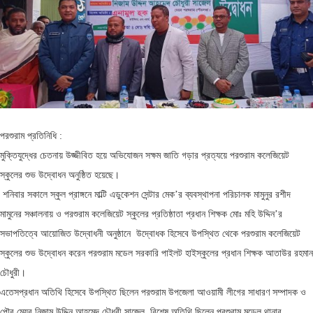
পরশুরাম প্রতিনিধি :
মুক্তিযুদ্ধের চেতনায় উজ্জীবিত হয়ে অভিযোজন সক্ষম জাতি গড়ার প্রত্যয়ে পরশুরাম কলেজিয়েট
স্কুলের শুভ উদ্বোধন অনুষ্ঠিত হয়েছে।
শনিবার সকালে স্কুল প্রাঙ্গনে মাল্টি এডুকেশন সেন্টার মেক’র ব্যবস্থাপনা পরিচালক মামুনুর রশীদ
মামুনের সঞ্চালনায় ও পরশুরাম কলেজিয়েট স্কুলের প্রতিষ্ঠাতা প্রধান শিক্ষক মোঃ মহি উদ্দিন’র
সভাপতিত্বে আয়োজিত উদ্বোধনী অনুষ্ঠানে উদ্বোধক হিসেবে উপস্থিত থেকে পরশুরাম কলেজিয়েট
স্কুলের শুভ উদ্বোধন করেন পরশুরাম মডেল সরকারি পাইলট হাইস্কুলের প্রধান শিক্ষক আতাউর রহমান
চৌধুরী।
এতেসপ্রধান অতিথি হিসেবে উপস্থিত ছিলেন পরশুরাম উপজেলা আওয়ামী লীগের সাধারণ সম্পাদক ও
পৌর মেয়র নিজাম উদ্দিন আহমেদ চৌধুরী সাজেল, বিশেষ অতিথি ছিলেন পরশুরাম মডেল থানার