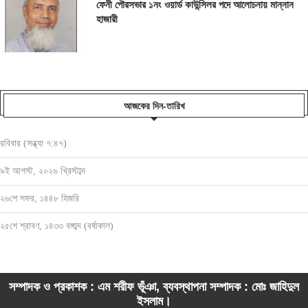
ফেনী পৌরসভার ১নং ওয়ার্ড কাউন্সিলর পদে আলোচনায় মান্নান
হাজারী
আজকের দিন-তারিখ
রবিবার (সন্ধ্যা ৭:৪৭)
৯ই আগস্ট, ২০২৬ খ্রিস্টাব্দ
২৬শে সফর, ১৪৪৮ হিজরি
২৫শে শ্রাবণ, ১৪৩৩ বঙ্গাব্দ (বর্ষাকাল)
সম্পাদক ও প্রকাশক : এম শরীফ ভূঁঞা, ব্যবস্থাপনা সম্পাদক : মোঃ জাহিদুল
ইসলাম।