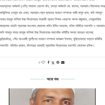
ভারপ্রাপ্ত কর্মকর্তা (ওসি) শাহাদাৎ হোসেন খাঁন, তদন্ত কর্মকর্তা মো: কাসেম, পরশুরাম পৌরসভার সদর
কাউন্সিলর এনামুল হক এনাম, পরশুরাম প্রেস ক্লাবের সাধারণ সম্পাদক গাজী মাসুদ রানা, কবি শামসুন
নাহার মাহমুদ বালিকা উচ্চ বিদ্যালয়ের সহকারী প্রধান শিক্ষক খোরশেদ আলম মজুমদার, এস্কান্দারিয়া
মাদ্রাসার আরবি প্রভাষক মাওলানা মোহাম্মদ মাঈন উদ্দিন আহমেদ, বনিক সমিতির সভাপতি ও পরশুরাম
কবি শামসুন নাহার মাহমুদ বালিকা উচ্চ বিদ্যালয়ের ম্যানেজিং কমিটির সদস্য আবদুল খালেক(
কন্ট্রাকটর), পৌর আওয়ামী যুবলীগের সাধারণ সম্পাদক কামরুল ইসলাম, মুক্তিযোদ্ধা সন্তান কমিটির
সভাপতি মতিউর রহমান, বাঁশপদুয়া সরকারি প্রাথমিক বিদ্যালয়ের সভাপতি মোহাম্মদ রফিক।
0
আরো খবর