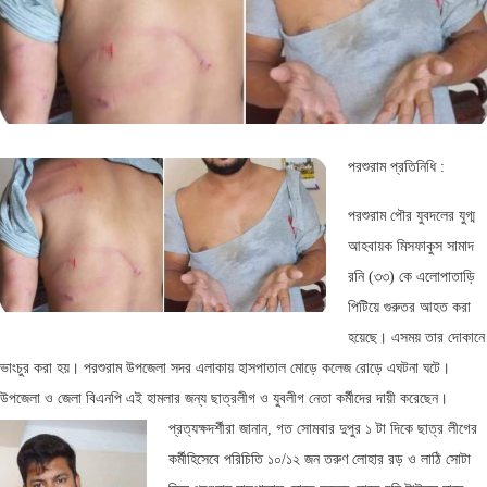
পরশুরাম প্রতিনিধি :
পরশুরাম পৌর যুবদলের যুগ্ম
আহবায়ক মিসফাকুস সামাদ
রনি (৩৩) কে এলোপাতাড়ি
পিটিয়ে গুরুতর আহত করা
হয়েছে। এসময় তার দোকানে
ভাংচুর করা হয়। পরশুরাম উপজেলা সদর এলাকায় হাসপাতাল মোড়ে কলেজ রোড়ে এঘটনা ঘটে।
উপজেলা ও জেলা বিএনপি এই হামলার জন্য ছাত্রলীগ ও যুবলীগ নেতা কর্মীদের দায়ী করেছেন।
প্রত্যক্ষদর্শীরা জানান, গত সোমবার দুপুর ১ টা দিকে ছাত্র লীগের
কর্মীহিসেবে পরিচিতি ১০/১২ জন তরুণ লোহার রড় ও লাঠি সোটা