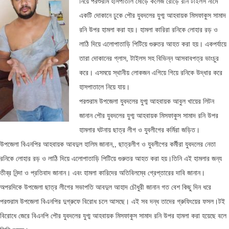
নিয়ে পরশুরাম হাসপাতাল মোড়ে কলেজ রোড়ে রনি টাইলস নামে
একটি দোকানে ঢুকে পৌর যুবদলের যুগ্ম আহবায়ক মিসফাকুস সামাদ
রনি উপর হামলা করা হয়। হামলা কারিরা রনিকে লোহার রড় ও
লাঠি দিয়ে এলোপাতাড়ি পিটিয়ে গুরুতর আহত করা হয়। একপর্যায়ে
তারা দোকানের গ্লাস, টাইলস সহ বিভিন্ন আসবাবপত্র ভাংচুর
করে। এসময়ে স্থানীয় লোকজন এগিয়ে গিয়ে রনিকে উদ্ধার করে
হাসপাতালে নিয়ে যায়।
পরশুরাম উপজেলা যুবদলের যুগ্ম আহবায়ক আবুল খায়ের লিটন
জানান পৌর যুবদলের যুগ্ম আহবায়ক মিসফাকুস সামাদ রনি উপর
হামলার ঘটনায় ছাত্র লীগ ও যুবলীগের কর্মিরা জড়িত।
উপজেলা বিএনপির আহবায়ক আবদুল হালিম জানান,, ছাত্রলীগ ও যুবলীগের কর্মীরা যুবদলের নেতা
রনিকে লোহার রড় ও লাঠি দিয়ে এলোপাতাড়ি পিটিয়ে গুরুতর আহত করা হয়।তিনি এই হামলার জন্য
তীব্র নিন্দা ও প্রতিবাদ জানান। এবং হামলা কারিদের অতিবিলম্বে গ্রেপ্তারের দাবি জানান।
অপরদিকে উপজেলা ছাত্র লীগের সভাপতি আবদুল আহাদ চৌধুরী জানান গত বেশ কিছু দিন ধরে
পরশুরাম উপজেলা বিএনপির দুগ্রুফে বিরোধ চলে আসছে। এই সব দন্ধ তাদের গ্রুফিংয়ের ফসল।টই
বিরোধে জেরে বিএনপি পৌর যুবদলের যুগ্ম আহবায়ক মিসফাকুস সামাদ রনি উপর হামলা করা হয়েছে বলে