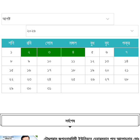
শনি
রবি
সোম
মঙ্গল
বুধ
বৃহ
শুক্র
১
২
৩
৪
৫
৬
৭
৮
৯
১০
১১
১২
১৩
১৪
১৫
১৬
১৭
১৮
১৯
২০
২১
২২
২৩
২৪
২৫
২৬
২৭
২৮
২৯
৩০
৩১
সর্বশেষ
চৌদ্দগ্রাম জগন্নাথদিঘী ইউনিয়নে চেয়ারম্যান পদে আলোচনায় মোঃ