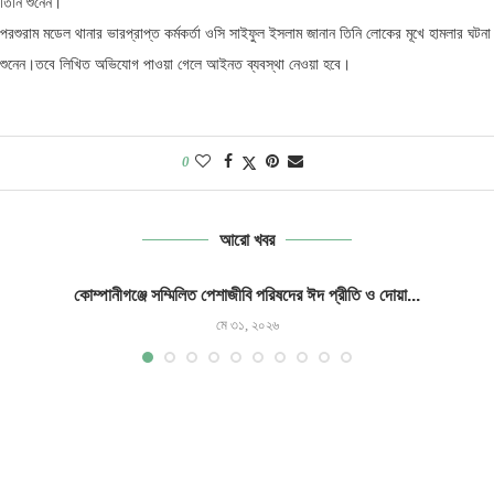
তিনি শুনেন।
পরশুরাম মডেল থানার ভারপ্রাপ্ত কর্মকর্তা ওসি সাইফুল ইসলাম জানান তিনি লোকের মূখে হামলার ঘটনা
শুনেন।তবে লিখিত অভিযোগ পাওয়া গেলে আইনত ব্যবস্থা নেওয়া হবে।
0
আরো খবর
কোম্পানীগঞ্জে সম্মিলিত পেশাজীবি পরিষদের ঈদ প্রীতি ও দোয়া...
মে ৩১, ২০২৬