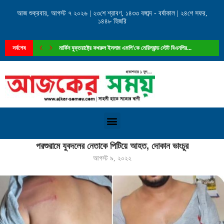
আজ শুক্রবার, আগস্ট ৭ ২০২৬ | ২৩শে শ্রাবণ, ১৪৩৩ বঙ্গাব্দ - বর্ষাকাল | ২৪শে সফর,
১৪৪৮ হিজরি
সর্বশেষ
মার্কিন যুক্তরাষ্ট্রে ফখরুল ইসলাম এমপি’কে মেরিল্যান্ড স্টেট বিএনপির...
Home
»
পরশুরামে যুবদলের নেতাকে পিটিয়ে আহত, দোকান ভাংচুর
পরশুরামে যুবদলের নেতাকে পিটিয়ে আহত, দোকান ভাংচুর
আগস্ট ৯, ২০২২