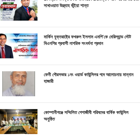
সাখাওয়াত উল্ল্যাহ ভূঁইয়া শান্ত
মার্কিন যুক্তরাষ্ট্রে ফখরুল ইসলাম এমপি’কে মেরিল্যান্ড স্টেট
বিএনপির প্রবাসী নাগরিক সংবর্ধনা প্রদান
ফেনী পৌরসভার ১নং ওয়ার্ড কাউন্সিলর পদে আলোচনায় মান্নান
হাজারী
কোম্পানীগঞ্জে সম্মিলিত পেশাজীবী পরিষদের বার্ষিক কাউন্সিল
অনুষ্ঠিত