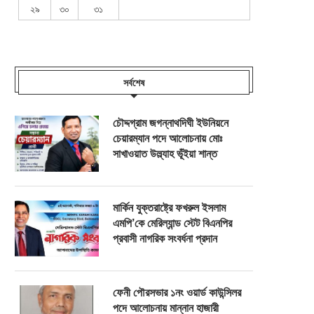
২৯
৩০
৩১
সর্বশেষ
চৌদ্দগ্রাম জগন্নাথদিঘী ইউনিয়নে
চেয়ারম্যান পদে আলোচনায় মোঃ
সাখাওয়াত উল্ল্যাহ ভূঁইয়া শান্ত
মার্কিন যুক্তরাষ্ট্রে ফখরুল ইসলাম
এমপি’কে মেরিল্যান্ড স্টেট বিএনপির
প্রবাসী নাগরিক সংবর্ধনা প্রদান
ফেনী পৌরসভার ১নং ওয়ার্ড কাউন্সিলর
পদে আলোচনায় মান্নান হাজারী