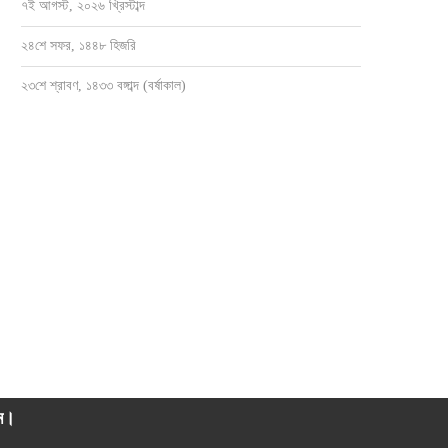
৭ই আগস্ট, ২০২৬ খ্রিস্টাব্দ
২৪শে সফর, ১৪৪৮ হিজরি
২৩শে শ্রাবণ, ১৪৩৩ বঙ্গাব্দ (বর্ষাকাল)
ব সেবায় সম্মাননা পেলেন নোয়াখালী ওয়েব কবিরহাট
পূর্বাশার আলোর ঘর পেলো অসহায় রহিম
প্রতিনিধি...
মে ১১, ২০২৩
জুলাই ৩, ২০২৩
াম।