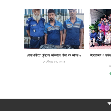
র, আ.লীগসহ দুই
নোয়াখালীতে পুলিশের অভিযানে গাঁজা সহ আটক ২
উদ্যোক্তা ও কর্মস
সেপ্টেম্বর ৩০, ২০২৫
জ
সম