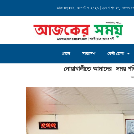
্যালয় এর...
আজ শুক্রবার, আগস্ট ৭ ২০২৬ | ২৩শে শ্রাবণ, ১৪৩৩ বঙ্গা
চৌদ্দগ্রাম জগন্নাথদিঘী ইউনিয়
প্রচ্ছদ
সারাদেশ
ফেনী জেলা
Home
»
নোয়াখালীতে আমাদের সময় পত্রিকার ১৯ তম প্রতিষ্ঠাবার্ষিকী অনুষ্ঠিত
নোয়াখালীতে আমাদের সময় পত্রিক
অক