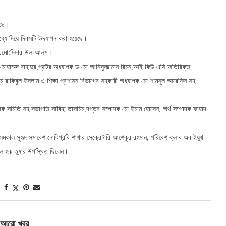
েছে।
 মধ্যে দিয়ে দিবসটি উদযাপন করা হয়েছে।
ক ড.মো:দিদার-উল-আলম।
োহাম্মদ বাহাদুর,প্রক্টর অধ্যাপক ড.মো:আনিসুজ্জামান রিমন,আই.কিউ.এসি অতিরিক্ত
 এম রাকিবুল ইসলাম ও শিক্ষা প্রশাসন বিভাগের সহকারী অধ্যাপক মো:শামসুল আরেফিন সহ
িক সমিতি সহ সভাপতি সাবিহা তাসমিম,দপ্তর সম্পাদক মো:ইমাম হোসেন, অর্থ সম্পাদক ফাহাদ
 সমকাল সুহৃদ সমাবেশ নোবিপ্রবি শাখার সেক্রেটারি আশেকুর রহমান, পরিবেশ ক্লাব অব ইয়ুথ
েদুল হক তুষার উপস্থিত ছিলেন।
আরো খবর