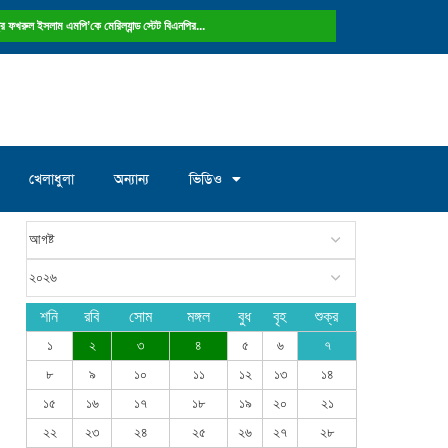
ষ্ট্রে ফখরুল ইসলাম এমপি’কে মেরিল্যান্ড স্টেট বিএনপির...
খেলাধুলা
অন্যান্য
ভিডিও
শনি
রবি
সোম
মঙ্গল
বুধ
বৃহ
শুক্র
১
২
৩
৪
৫
৬
৭
৮
৯
১০
১১
১২
১৩
১৪
১৫
১৬
১৭
১৮
১৯
২০
২১
২২
২৩
২৪
২৫
২৬
২৭
২৮