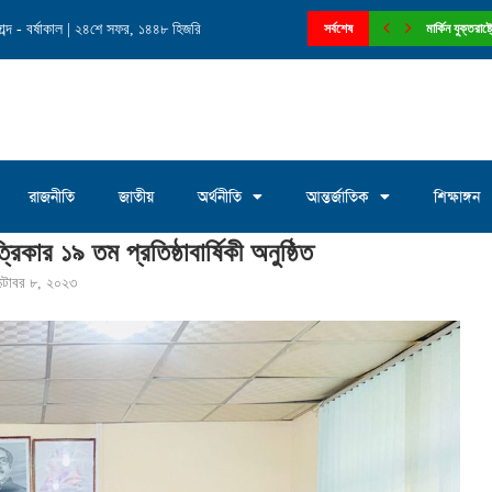
ব্দ - বর্ষাকাল | ২৪শে সফর, ১৪৪৮ হিজরি
নে চেয়ারম্যান পদে আলোচনায় মোঃ সাখাওয়াত...
সর্বশেষ
মার্কিন যুক্তরা
রাজনীতি
জাতীয়
অর্থনীতি
আন্তর্জাতিক
শিক্ষাঙ্গন
ার ১৯ তম প্রতিষ্ঠাবার্ষিকী অনুষ্ঠিত
্টোবর ৮, ২০২৩