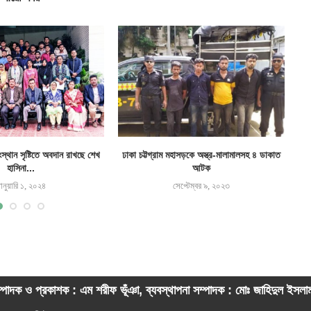
ংস্থান সৃষ্টিতে অবদান রাখছে শেখ
ঢাকা চট্টগ্রাম মহাসড়কে অস্ত্র-মালামালসহ ৪ ডাকাত
মান
হাসিনা...
আটক
ানুয়ারি ১, ২০২৪
সেপ্টেম্বর ৯, ২০২৩
্পাদক ও প্রকাশক : এম শরীফ ভূঁঞা, ব্যবস্থাপনা সম্পাদক : মোঃ জাহিদুল ইসল