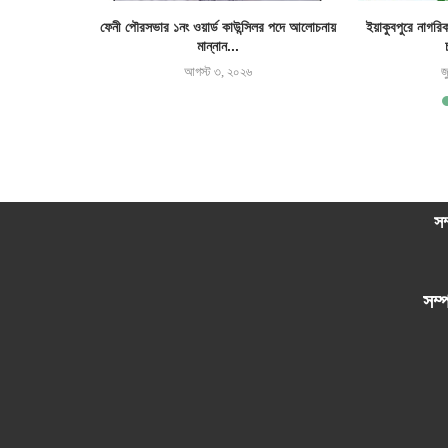
র জমি দখল ও ঘর
ফেনী পৌরসভার ১নং ওয়ার্ড কাউন্সিলর পদে আলোচনায়
ইয়াকুবপুরে নাগরি
মান্নান...
আগস্ট ৩, ২০২৬
জ
সম
সম্