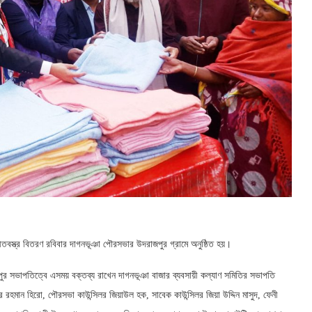
ীতবস্ত্র বিতরণ রবিবার দাগনভূঞা পৌরসভার উদরাজপুর গ্রামে অনুষ্ঠিত হয়।
ম টিপুর সভাপতিত্বে এসময় বক্তব্য রাখেন দাগনভূঞা বাজার ব্যবসায়ী কল্যাণ সমিতির সভাপতি
 রহমান হিরো, পৌরসভা কাউন্সিলর জিয়াউল হক, সাবেক কাউন্সিলর জিয়া উদ্দিন মাসুদ, ফেনী