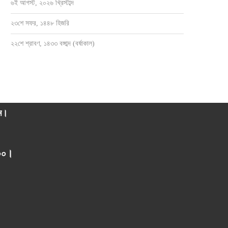
৬ই আগস্ট, ২০২৬ খ্রিস্টাব্দ
সেবক হয়ে ৫নং ওয়ার্ডবাসীর পাশে থাকতে চান
সাংবাদিক ওসমান হারুন মাহমুদ দুলালের স্মরণে
জাহাঙ্গীর...
ও...
২৩শে সফর, ১৪৪৮ হিজরি
জুলাই ২৮, ২০২৬
জুলাই ২১, ২০২৬
২২শে শ্রাবণ, ১৪৩৩ বঙ্গাব্দ (বর্ষাকাল)
াম।
০০০।