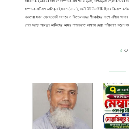
সাংবাদিক ইউনিটির সাধারণ সাম্পাদক এম শরীফ ভূঞা, দাগনভূঞা প্রেসক্লাবে
সম্পাদক এটিএম আতিকুল ইসলাম (বাদল), ফেনী ইউনিভার্সিটি হিসাব বিভাগে কর্মরত
বক্তারা সকল স্বেচ্ছাসেবী সংগঠন ও বিত্তবানদের শীতার্থদের পাশে এগিয়ে আসা
শেষে মরহুম আবদুল আজিজের আত্মার মাগফেরাত কামনায় দোয়া পরিচালনা করেন বা
0