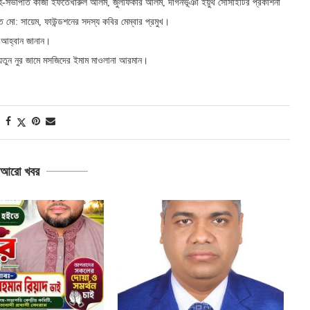
র সহ-সভাপতি কাজী ইফতেখারুল আলম, জুলফিকার আলম, দাগনভূঞা ইয়ুথ সোসাইটির প্রকাশনা
 মো: সায়েম, ফাউন্ডশনের সদস্য কবির মেম্বার প্রমুখ।
র আহ্বান জানান।
য়তুন নুর জামে মসজিদের ইমাম মাওলানা আরমান।
আরো খবর