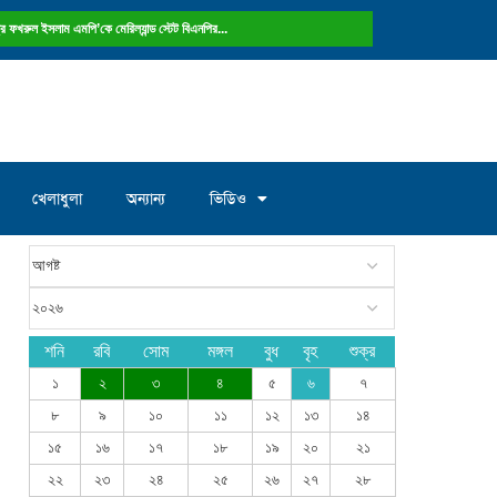
ষ্ট্রে ফখরুল ইসলাম এমপি’কে মেরিল্যান্ড স্টেট বিএনপির...
খেলাধুলা
অন্যান্য
ভিডিও
শনি
রবি
সোম
মঙ্গল
বুধ
বৃহ
শুক্র
১
২
৩
৪
৫
৬
৭
৮
৯
১০
১১
১২
১৩
১৪
১৫
১৬
১৭
১৮
১৯
২০
২১
২২
২৩
২৪
২৫
২৬
২৭
২৮