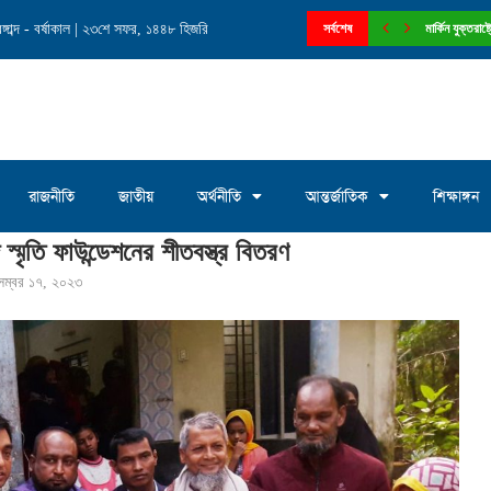
াব্দ - বর্ষাকাল | ২৩শে সফর, ১৪৪৮ হিজরি
নে চেয়ারম্যান পদে আলোচনায় মোঃ সাখাওয়াত...
সর্বশেষ
মার্কিন যুক্তরা
রাজনীতি
জাতীয়
অর্থনীতি
আন্তর্জাতিক
শিক্ষাঙ্গন
ৃতি ফাউন্ডেশনের শীতবস্ত্র বিতরণ
েম্বর ১৭, ২০২৩