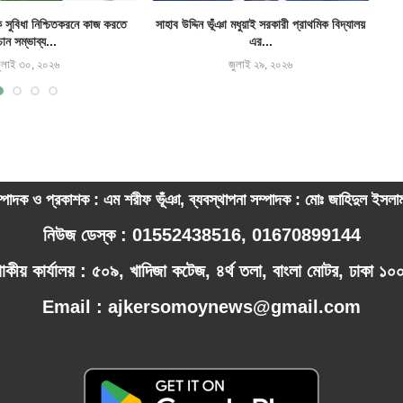
ক সুবিধা নিশ্চিতকরনে কাজ করতে
সাহাব উদ্দিন ভূঁঞা মধুয়াই সরকারী প্রাথমিক বিদ্যালয়
চান সম্ভাব্য...
এর...
ুলাই ৩০, ২০২৬
জুলাই ২৯, ২০২৬
্পাদক ও প্রকাশক : এম শরীফ ভূঁঞা, ব্যবস্থাপনা সম্পাদক : মোঃ জাহিদুল ইসল
নিউজ ডেস্ক : 01552438516, 01670899144
পাকীয় কার্যালয় : ৫০৯, খাদিজা কটেজ, ৪র্থ তলা, বাংলা মোটর, ঢাকা ১
Email : ajkersomoynews@gmail.com