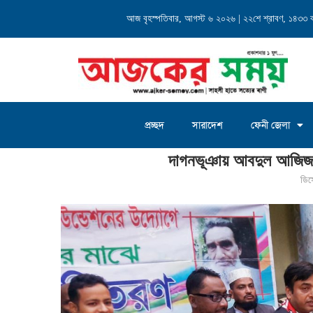
্যালয় এর...
আজ বৃহস্পতিবার, আগস্ট ৬ ২০২৬ | ২২শে শ্রাবণ, ১৪৩৩ বঙ্গ
চৌদ্দগ্রাম জগন্নাথদিঘী ইউনিয়
প্রচ্ছদ
সারাদেশ
ফেনী জেলা
Home
»
দাগনভূঞায় আবদুল আজিজ স্মৃতি ফাউন্ডেশনের শীতবস্ত্র বিতরণ
দাগনভূঞায় আবদুল আজিজ স্ম
ডিস