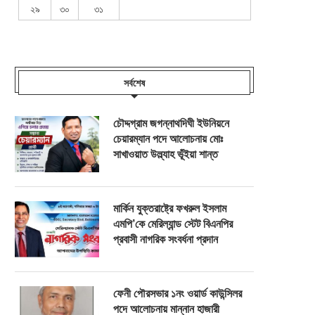
২৯
৩০
৩১
সর্বশেষ
চৌদ্দগ্রাম জগন্নাথদিঘী ইউনিয়নে
চেয়ারম্যান পদে আলোচনায় মোঃ
সাখাওয়াত উল্ল্যাহ ভূঁইয়া শান্ত
মার্কিন যুক্তরাষ্ট্রে ফখরুল ইসলাম
এমপি’কে মেরিল্যান্ড স্টেট বিএনপির
প্রবাসী নাগরিক সংবর্ধনা প্রদান
ফেনী পৌরসভার ১নং ওয়ার্ড কাউন্সিলর
পদে আলোচনায় মান্নান হাজারী